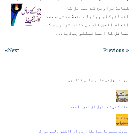
کتاب: تراویح کے مسائل کا
انسائیکلو پیڈیا مصنف: مفتی محمد
انعام الحق قاسمی کتاب تراویح کے
مسائل کا انسائیکلو پیڈیا،…
Next»
« Previous
زیادہ پڑھی جانی والی کتابیں
جنت کے پتے ناول از نمرہ احمد
بورک مٹیریا میڈیکااردو از ڈاکٹر ولیم بورک