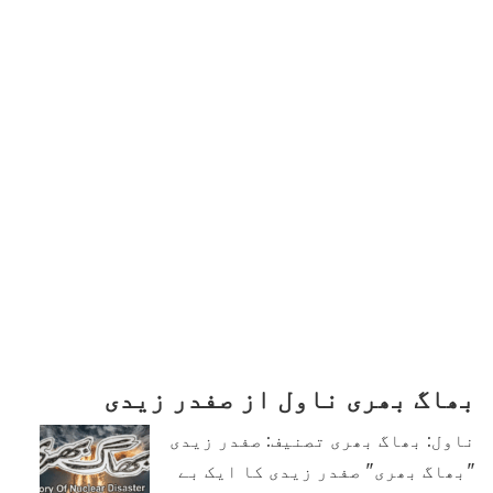
بھاگ بھری ناول از صفدر زیدی
ناول: بھاگ بھری تصنیف: صفدر زیدی
"بھاگ بھری" صفدر زیدی کا ایک بے