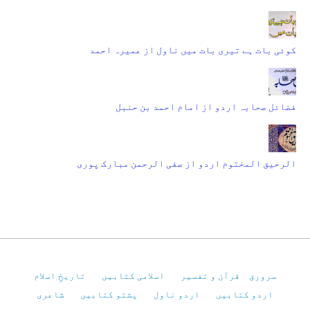
کوئی بات ہے تیری بات میں ناول از عمیرہ احمد
فضائل صحابہ اردو از امام احمد بن حنبل
الرحیق المختوم اردو از صفی الرحمن مبارک پوری
سرورق
قرآن و تفسیر
اسلامی کتابیں
تاریخِ اسلام
اردو کتابیں
اردو ناول
پشتو کتابیں
شاعری