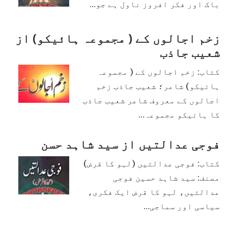
باک اور فکر افروز ناول ہے جو…
زخم اجالوں کے ( مجموعہ ہائیکو) از
شعیب جاذب
کتاب: زخم اجالوں کے ( مجموعہ
ہائیکو) شاعر؛ شعیب جاذب زخم
اجالوں کے معروف شاعر شعیب جاذب
کا ہائیکو مجموعہ…
فوجی عدالتیں از سید شاہد حسن
کتاب: فوجی عدالتیں (لہو کا قرض)
مصنف: سید شاہد حسین فوجی
عدالتیں، لہو کا قرض ایک فکری،
سیاسی اور سماجی…