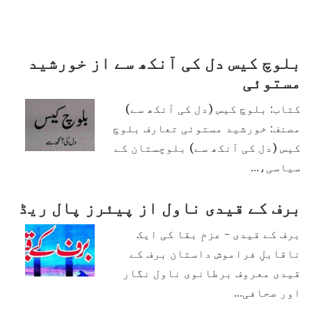
بلوچ کیس دل کی آنکھ سے از خورشید
مستوئی
کتاب: بلوچ کیس (دل کی آنکھ سے)
مصنف: خورشید مستوئی تعارف بلوچ
کیس (دل کی آنکھ سے) بلوچستان کے
سیاسی،…
برف کے قیدی ناول از پیئرز پال ریڈ
برف کے قیدی - عزمِ بقا کی ایک
ناقابلِ فراموش داستان برف کے
قیدی معروف برطانوی ناول نگار
اور صحافی…