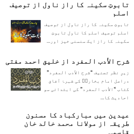
تابوتِ سکینہ کا راز ناول از توصیف
اسلم
تابوتِ سکینہ کا راز ناول از توصیف
اسلم توصیف اسلم کا ناول تابوتِ
سکینہ کا راز ایک سنسنی خیز اور…
شرح الأدب المفرد از خلیق احمد مفتی
زیرِ نظر تصنیف “شرح الأدب المفرد”
دراصل امام بخاریؒ کی شہرۂ آفاق
کتاب “الأدب المفرد” کی ابتدائی سو
احادیث کا…
عیدین میں مبارکباد کا مسنون
طریقہ از مولانا محمد خالد خان
قاسمی