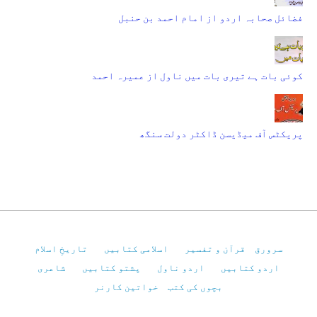
فضائل صحابہ اردو از امام احمد بن حنبل
کوئی بات ہے تیری بات میں ناول از عمیرہ احمد
پریکٹس آف میڈیسن ڈاکٹر دولت سنگھ
سرورق
قرآن و تفسیر
اسلامی کتابیں
تاریخِ اسلام
اردو کتابیں
اردو ناول
پشتو کتابیں
شاعری
بچوں کی کتب
خواتین کارنر