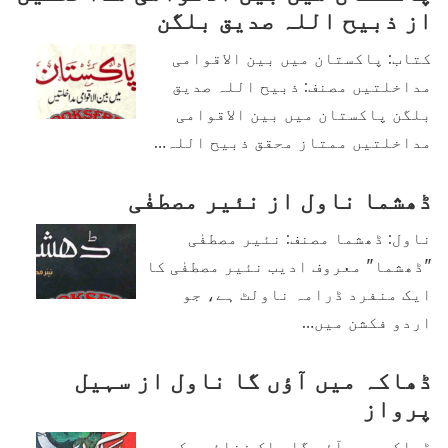
از ذبیح اللہ صدیق بلگن
کتاب: پاکستان میں بین الاقوامی
مداخلتیں مصنف: ذبیح اللہ صدیق
بلگن پاکستان میں بین الاقوامی
مداخلتیں ممتاز محقق ذبیح اللہ…
ڈھشما ناول از نئیر مصطفٰی
ناول: ڈھشما مصنف: نئیر مصطفٰی
"ڈھشما" معروف ادیب نئیر مصطفٰی کا
ایک منفرد ڈرامہ ناولٹ ہے، جو
اردو فکشن میں…
ڈھاکہ میں آؤں گا ناول از سہیل
پرواز
ڈھاکہ میں آؤں گا پاک فضائیہ کے