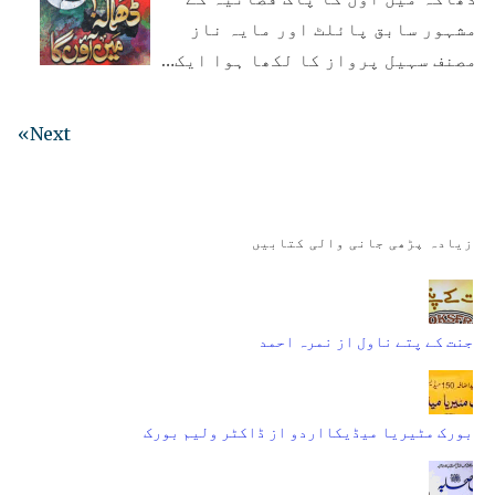
مشہور سابق پائلٹ اور مایہ ناز
مصنف سہیل پرواز کا لکھا ہوا ایک…
Next»
زیادہ پڑھی جانی والی کتابیں
جنت کے پتے ناول از نمرہ احمد
بورک مٹیریا میڈیکااردو از ڈاکٹر ولیم بورک