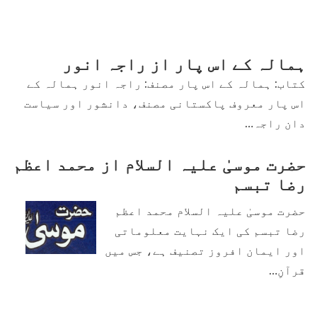
ہمالہ کے اس پار از راجہ انور
کتاب: ہمالہ کے اس پار مصنف: راجہ انور ہمالہ کے
اس پار معروف پاکستانی مصنف، دانشور اور سیاست
دان راجہ…
حضرت موسیٰ علیہ السلام از محمد اعظم
رضا تبسم
حضرت موسیٰ علیہ السلام محمد اعظم
رضا تبسم کی ایک نہایت معلوماتی
اور ایمان افروز تصنیف ہے، جس میں
قرآنِ…