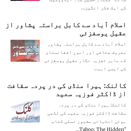
کی ایک فکر انگیز…
اسلام آباد سے کابل براستہ پشاور از
عقیل یوسفزئی
اسلام آباد سے کابل براستہ پشاور
معروف صحافی اور امورِ افغانستان
کے ماہر تجزیہ نگار عقیل یوسفزئی
کی ایسی اہم…
کالنک: ہیرا منڈی کی در پردہ سقافت
از ڈاکٹر فوزیہ سعید
کالنک: ہیرا منڈی کی در پردہ
سقافت ڈاکٹر فوزیہ سعید کی لکھی
ہوئی انتہائی مشہور نسلی کتاب
"Taboo: The Hidden…