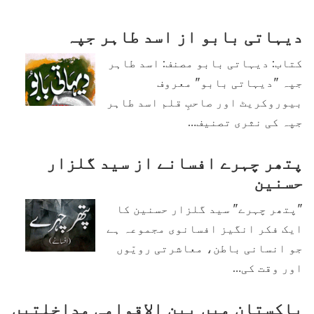
دیہاتی بابو از اسد طاہر جپہ
کتاب: دیہاتی بابو مصنف: اسد طاہر
جپہ "دیہاتی بابو" معروف
بیوروکریٹ اور صاحبِ قلم اسد طاہر
جپہ کی نثری تصنیف…
پتھر چہرے افسانے از سید گلزار
حسنین
"پتھر چہرے" سید گلزار حسنین کا
ایک فکر انگیز افسانوی مجموعہ ہے
جو انسانی باطن، معاشرتی رویّوں
اور وقت کی…
پاکستان میں بین الاقوامی مداخلتیں