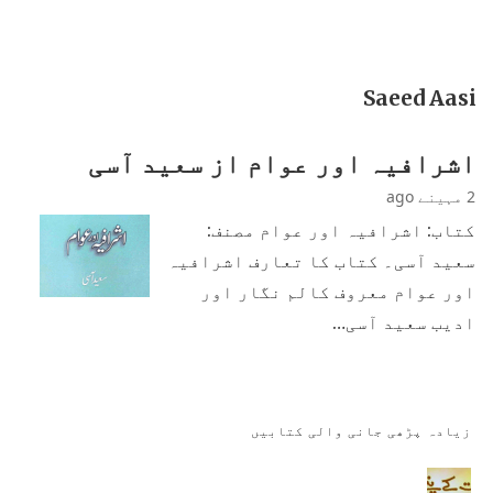
Saeed Aasi
اشرافیہ اور عوام از سعید آسی
2 مہینے ago
کتاب: اشرافیہ اور عوام مصنف:
سعید آسی۔ کتاب کا تعارف اشرافیہ
اور عوام معروف کالم نگار اور
ادیب سعید آسی…
زیادہ پڑھی جانی والی کتابیں