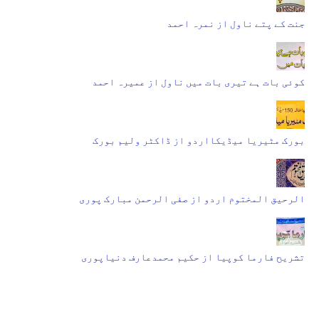
جنت کے پتے ناول از نمرہ احمد
کوئی بات ہے تیری بات میں ناول از عمیرہ احمد
بورک مٹیریا میڈیکااردو از ڈاکٹر ولیم بورک
الرحیق المختوم اردو از صفی الرحمن مبارک پوری
تشریح فارما کوپیا از حکیم محمدعارف دنیاپوری