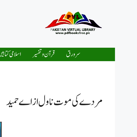
Ski
t
conten
سرورق
قرآن و تفسیر
اسلامی کتابی
مردے کی موت ناول از اے حمید