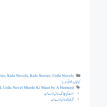
Categories
ries
,
Kids Novels
,
Kids Stories
,
Urdu Novels
کہانیاں
,
خلائی سیریز
Tags
d
,
Urdu Novel Murde Ki Maut by A Hameed
موت کی چلانگ ناول از اے حمید
قبر کا ہاتھ ناول از اے حمید