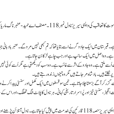
مردے کی موت،عنبر ناگ ماریا اور کیٹی خلا میں حصہ 18، موت کا تعاقب کی 
ے۔ قبرستان میں ایک جادوگر نے اسے بتایا تھا کہ تم کبھی نہیں مروگے۔ عنبر بادبانی 
 ہے۔ وہ اصل میں ایک سانپ ہے اور جب چاہے لڑکا بن جاتا ہے۔
ے اُسے ملتی ہے۔ وہ جادو کے اثر سے غائب ہے۔ وہ سب کو دیکھتی ہے مگر اُسے کوئی نہیں
پر نکلتے ہیں۔ بادشاہ مرجاتے ہیں مگر وہ تینوں زندہ رہتے ہیں۔
گزر کر آگے بڑھتا چلاجاتا ہے۔تین سو قسطوں میں ایک مکمل اور سنسنی پیدا کرنے والی
انگیز، سنسنی خیز اور پُراسرار تاریخی کہانی۔ہر ناول کا پلاٹ الگ تھلگ، اور اس کے
عنبرناگ ماریا اور کیٹی خلا میں حصہ 18 اور موت کا تعاقب کی واپسی سیریز حصہ 118قارئین کی خدمت 