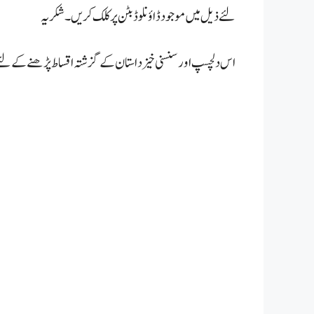
لئے ذیل میں موجود ڈاؤنلوڈ بٹن پر کلک کریں۔ شکریہ
اس دلچسپ اور سنسنی خیز داستان کے گزشتہ اقساط پڑھنے کے لئ