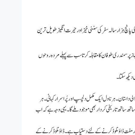
واپسی سیریز ناول نمبر118۔ مصنف اے حمید- عنبر ناگ ماریا کی پانچ ہزار سالہ سفر کی سننی خیز اور حیرت انگیز طویل ترین
جہاز پر سمندری طوفان کا مقابلہ کرتا سب سے پہلےمردہ روحوں
 دیکھ سکتا۔
 داستان۔ ہر ناول ایک مکمل دلچسپ اور پُراسرار کہانی۔ ہر
 ساتھ ساتھ تاریخی کردار بھی موجود ملے گا۔ یہی وجہ ہے کہ اب
میں پیش کیا جاتا ہے۔ناول آنلائن پڑھنے اور مفت ڈاؤنلوڈ کرنے کے لئے دستیاب ہے۔ ڈاؤنلوڈ کرنے کے