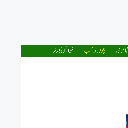
اعری
بچوں کی کتب
خواتین کارنر