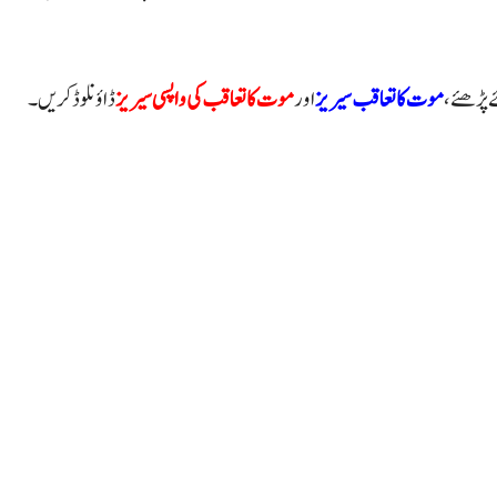
ے پڑھئے،
موت کا تعاقب سیریز
اور
موت کا تعاقب کی واپسی سیریز
ڈاؤنلوڈکریں۔