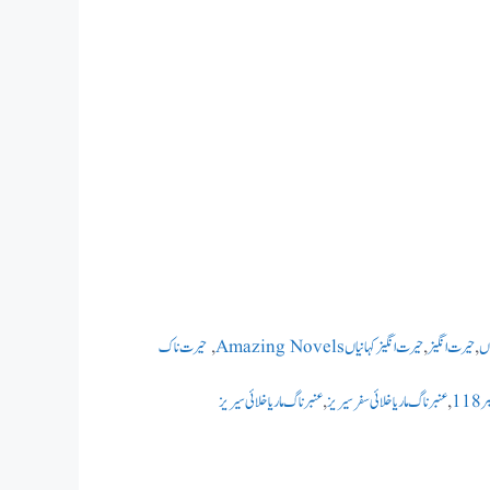
اں
,
حیرت انگیز
,
حیرت انگیز کہانیاں Amazing Novels
,
حیرت ناک
,
عنبر ناگ ماریا خلائی سفر سیریز
,
عنبر ناگ ماریا خلائی سیریز