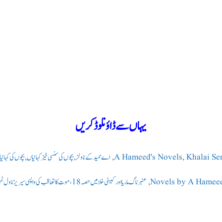
یہاں سے ڈاؤنلوڈکریں
Khalai Se
,
A Hameed's Novels
,
اے حمید کے ناولز
,
بچوں کی سنسی خیز کہانیاں
,
بچوں کی کہانی
Novels by A Hamee
,
عنبر ناگ ماریا اور کیٹی خلا میں حصہ 18، موت کا تعاقب کی واپسی سیریز ناول نمبر118