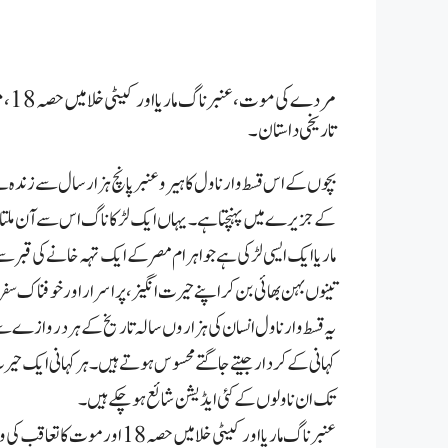
تاریخی داستان۔
بچوں کے اس قسط وار ناول کا ہیرو عنبر پانچ ہزار سال سے زندہ ہ
کے جزیرے میں پہنچتا ہے۔ یہاں ایک لڑکا ناگ اس سے آن ملتا
ماریا ایک ایسی لڑکی ہے جو اہرام مصر کے ایک تہہ خانے کی قبر س
تینوں بہن بھائی بن کر اپنے حیرت انگیز، پراسرار اور خوفناک سفر 
یہ قسط وار ناول انسان کی ہزاروں سالہ تاریخ کے ہر دروازے سے 
کہانی کے کردار جیتے جاگتے محسوس ہوتے ہیں۔ ہر کہانی ایک حیرت 
تک ان ناولوں کے کئی ایڈیشن شائع ہو چکے ہیں ۔