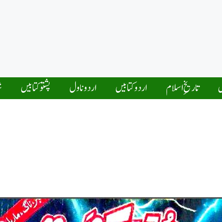
ں
تاریخِ اسلام
اردو کتابیں
اردو ناول
پشتو کتابیں
ش