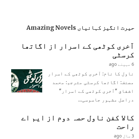
حیرت انگیز کہانیاں Amazing Novels
آخری کوٹھی کے اسرار از اگاتھا
کرسٹی
6 مہینے ago
ناول کا نام: آخری کوٹھی کے اسرار
مصنف: اگاتھا کرسٹی مترجم: محمد
اشفاق "آخری کوٹھی کے اسرار"
دراصل مشہور جاسوسی…
کالا کفن ناول حصہ دوم از ایم اے
راحت
3 سال ago