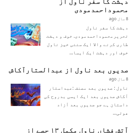
دہشت کا سفر ناول از
محموداحمدمودی
8 سال ago
دہشت کا سفر ناول
تحریرمحموداحمدمودی. خوف و دہشت
طاری کرنے والا ایک سننی خیز ناول
خوف اور دہشت ایک ایسا…
صدیوں بعد ناول از عبدالستارآکاش
8 سال ago
ناول : صدیوں بعد مصنف :عبداستار
آکاش صدیوں بعد ایک ایسی بدروح کی
داستان ہے جو صدیوں بعد آزاد
ھوتی…
آتش فشاں ناول مکمل ۱۳ حصے از