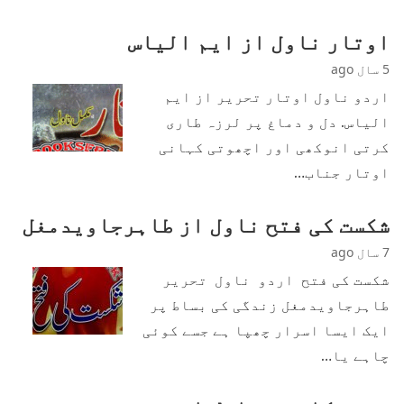
اوتار ناول از ایم الیاس
5 سال ago
اردو ناول اوتار تحریر از ایم
الیاس. دل و دماغ پر لرزہ طاری
کرتی انوکھی اور اچھوتی کہانی
اوتار جناب…
شکست کی فتح ناول از طاہرجاویدمغل
7 سال ago
شکست کی فتح اردو ناول تحریر
طاہرجاویدمغل زندگی کی بساط پر
ایک ایسا اسرار چھپا ہے جسے کوئی
چاہے یا…