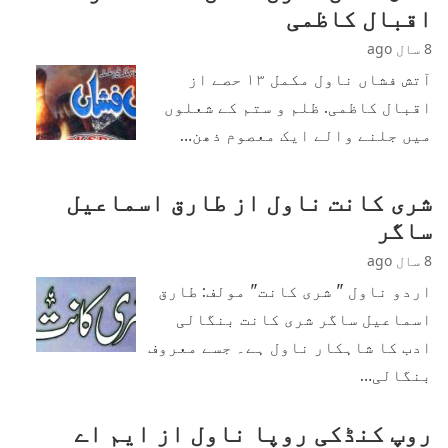
اقبال کاظمی
8 سال ago
آتش فشاں ناول مکمل ۱۳ حصے از
اقبال کاظمی. ظلم و ستم کے شعلوں
میں جلنے والے ایک معصوم ذھن…
شری کانت ناول از طارق اسماعیل
ساگر
8 سال ago
اردو ناول " شری کانت" مولف: طارق
اسماعیل ساگر شری کانت بنگالی
ادب کا شاہکار ناول ہے۔ جسے معروف
بنگالی…
روپ کنڈکی روپا ناول از ایم اے