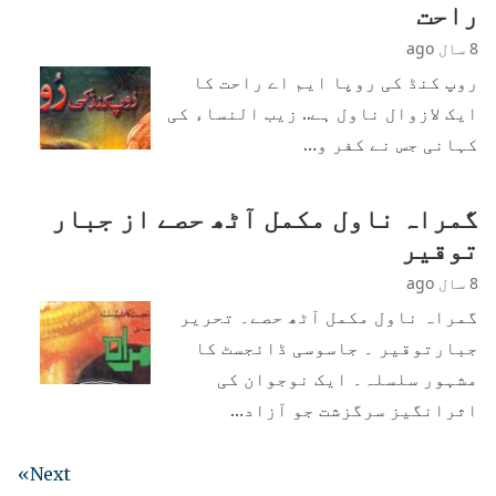
راحت
8 سال ago
روپ کنڈ کی روپا ایم اے راحت کا
ایک لازوال ناول ہے.. زیب النساء کی
کہانی جس نے کفر و…
گمراہ ناول مکمل آٹھ حصے از جبار
توقیر
8 سال ago
گمراہ ناول مکمل آٹھ حصے۔ تحریر
جبارتوقیر ۔ جاسوسی ڈائجسٹ کا
مشہور سلسلہ۔ ایک نوجوان کی
اثرانگیز سرگزشت جو آزاد…
Next»