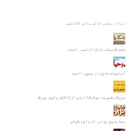
زیادہ پڑھی جانی والی کتابیں
جنت کے پتے ناول از نمرہ احمد
آب حیات ناول از عمیرہ احمد
بورک مٹیریا میڈیکااردو از ڈاکٹر ولیم بورک
مجاہدینِ ہزارہ از داؤد کوثر