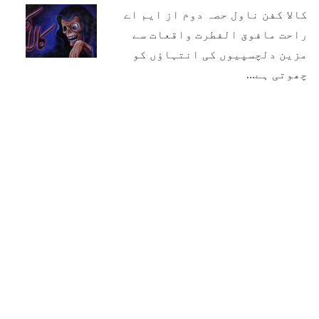
کالا کفن ناول حصہ دوم از ایم اے
راحت مافوق الفطرت واقعات سے
مزین دلچسپیوں کی انتہاؤں کو
چھوتی ہے…