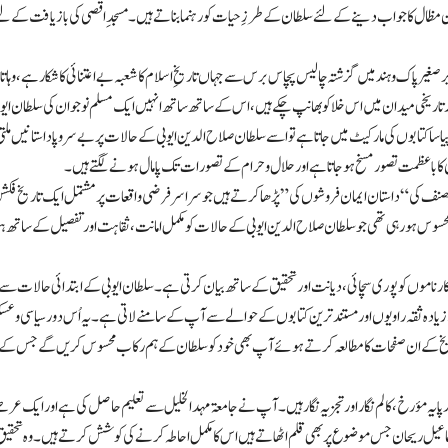
وہ ان مظال کا جواب دینے کے لئے سلطان کے طرزِ حیات کو رہنما بناتے ہیں۔ مسجدِ اقصی کی بازیافت کے لئ
یر پاک وہند میں گزشتہ چالیس پچاس برس سے جہاں تاریخِ اسلام کا شعبہ بے اعتنائی کا شکار ہے، وہا تاریخ
ریخی میدان میں اس خلا کو بھانپ چکے ہیں، اس کے ساتھ ساتھ انہیں ایک مسلم نوجوان کی سلطان ایوبی
 کا کوئی پیاسا کتابوں کی مارکیٹ میں جاتا ہے تو اسے سلطان صلاح الدین ایوبی کے حالات پر بے سروپا داستان
می کا باعظمت تصور مسخ ہوجاتا ہے اور حلال و حرام کے تصورات تک پامال ہونے لگتے ہیں۔
صنف کی “داستان ایمان فروشوں کی” پڑھا کرتے ہیں جو سراسر فرضی واقعات پر مشتمل ایک تاریخ فکشن
وس ہورہی تھی جو سلطان صلاح الدین ایوبی کے حالات کو مکمل امانت، ثقاہت اور تفصیل کے ساتھ ہما
ارناموں کو پوری سچائی، دیانت اور تحقیق کے ساتھ بیان کرتی ہے۔ سلطان ایوبی کے ابتدائی حالات س
 زیادہ ثقہ راویوں اور مستند ترین کتابوں کے حوالے سے آپ کے سامنے لاتی ہے۔ یہ اُس دور سیاسی و 
 تاریخ کے ان صفحات کا مطالعہ کرتے ہوئے آپ بھی خود کو سلطان کے ہم رکاب محسوس کریں گے جس کے بعد
د پایہ مؤرخ ،کالم نگار اور تجزیہ نگار ہیں۔ آپ نے جامعۃ مہد الخلیل سے تعلیم حاصل کی ہے اور ایک عر
ماعیل ریحان جس موضوع پر بھی قلم اٹھاتے ہیں اس کا مکمل احاطہ کرنے کی کوشش کرتے ہیں۔ وہ تح