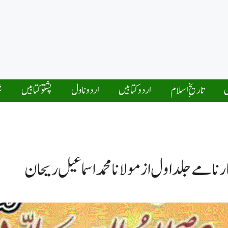
ں
تاریخِ اسلام
اردو کتابیں
اردو ناول
پشتو کتابیں
ش
نامے جلد اول از مولانا محمد اسماعیل ریحان