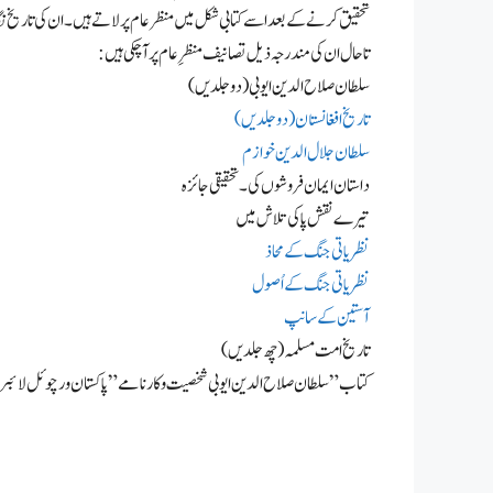
تحقیق کرنے کے بعد اسے کتابی شکل میں منظر عام پر لاتے ہیں۔ ان کی تاریخ 
تاحال ان کی مندرجہ ذیل تصانیف منظرِ عام پر آچکی ہیں:
سلطان صلاح الدین ایوبی (دو جلدیں)
تاریخ افغانستان (دو جلدیں)
سلطان جلال الدین خوازم
داستان ایمان فروشوں کی ۔ تحقیقی جائزہ
تیرے نقش پا کی تلاش میں
نظریاتی جنگ کے محاذ
نظریاتی جنگ کے اُصول
آستین کے سانپ
تاریخ امت مسلمہ (چھ جلدیں)
کتاب ” سلطان صلاح الدین ایوبی شخصیت و کارنامے” پاکستان ورچوئل لائب