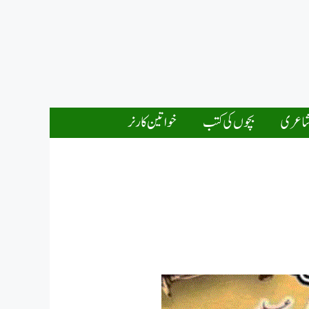
اعری
بچوں کی کتب
خواتین کارنر