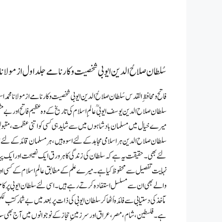
سُلطان صلاحُ الدین ایوبی شخصیت و کارنامے جلد اول از مولانا 
فاتح و محافظِ القدس سُلطان صلاحُ الدین ایوبی شخصیت و کارنامے از مولانا محمداس
سلطان صلاح الدین یوسف ایوبیؒ عالمِ اسلام کی تاریخ کے وہ عظیم فاتح اور بے
میرے خیال میں مسلمان بادشاہوں میں سے شاید ہی کسی کو اتنی عظمت، مقبولی
سلطان صلاح الدین ہر اسلامی مجاہد کے لئے اسوہ ہیں، ہر مسلمان قائد کے لئے
لئے بھی۔ حقیقت یہ ہے کہ سلطان کی زندگی کا ہر ورق ایک نصیحت اور ایک پیام
نہایت تفصیل سے محفوظ کیا ہے۔ میرے علم کے مطابق عالمِ اسلام کے کسی او
والے بھی ان سے مسلسل استفادہ کرتے رہے ہیں۔ اسی لئے سلطان ایوبی پر 
مآخذ کی دستیابی سے فائدہ اُٹھا کر سلطان ایوبی کی ذات پر بعد میں بے شمار ک
ہے۔ فلسطین، شام، مصر، عراق اور سرزمینِ حجاز کے نوجوانوں میں آج بھی سلطان