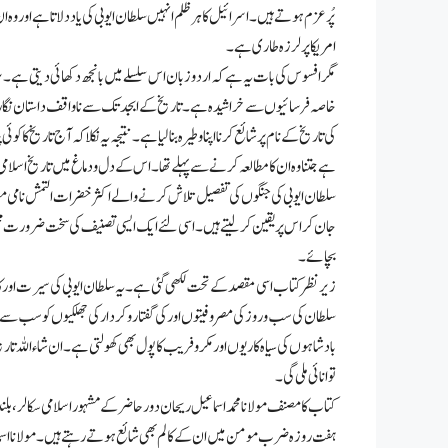
پُرعزم ہوتے ہیں۔ اسرائیل کا ہر ظلم انہیں سلطان ایوبی کی یاد دلاتا ہے اور 
امریکا پر لرزہ طاری ہے۔
مگر افسوس کی بات یہ ہے کہ اردو زبان اس سلسلے میں بانجھ دکھائی دیتی ہے۔ برصغ
خاصہ فرسائیوں سے خراشیدہ ہے۔ تاریخ کے ابجد تک سے ناواقف داستان نگار تا
کی تاریخ کے نام پر شائع کرنا اپنا وطیرہ بنا لیا ہے۔ نتیجہ یہ نکلا کہ آج تاریخ
ہے جتنا وہ ان کا مطالعہ کرنے سے پہلے تھا۔ اس کے دل و دماغ میں تاریخ اسلا
سلطان ایوبی کی جنگوں کی تفصیل تلاش کرنے والے اکثر خضرات التمش نامی م
جان کر اس پر یقین کرلیتے ہیں۔ اسی لئے ایک ایسی تصنیف کی سخت ضرورت محس
بچائے۔
زیرنظر کتاب اسی مقصد کے تحت لکھی گئی ہے۔ یہ سلطان ایوبی کی سیرت اور ک
سلطان کی سب وروز کی مصروفیتوں اور کی گفتار و کردار کی جھلکیوں کو سب سے
بادشاہوں کی سیاہ کاریوں اور مکروفریب کا پول بھی کھولتی ہے۔ ان شاء اللہ
توانائی ملی گی ۔
کتاب کا مصنف مولانا محمد اسماعیل ریحان دورحاضر کے مشہور اسلامی سکالر، بلن
ہفت روزہ ضرب مومن میں ان کے کالم بھی شائع ہوتے رہتے ہیں۔ مولانا اس