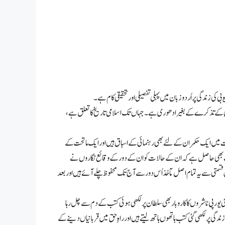
ی کی زندگی پر اُردو زبان میں پہلی تفصیلی اور تحقیقی کام ہے۔
 ایوبی کے تذکرے کے بغیر ادھوری ہے۔ جہاں تک اسلامی تاریخ کا تعلق ہے،
ات میں ایک حکمران کے لئے بھی رہنمائی کے اسباق ہیں اور ایک ماتحت کے
رادیت بھی حاصل ہے کہ ان کے حالات کو ان کے دور کے وقائع نگاروں نے
متی سے یہ تما م اصل مآخذ اُس دور سے آج تک محفوظ چلے آئے ہیں اور بعد
ی یورپی ناشروں کا کاروبار بھی سلطان پر لکھی ہوئی کتب کے دم سے چل رہا
ی پر لکھی گئی کتب ہاتھوں ہاتھ لیتے ہیں اور راہِ حق میں قربانیاں دینے کے