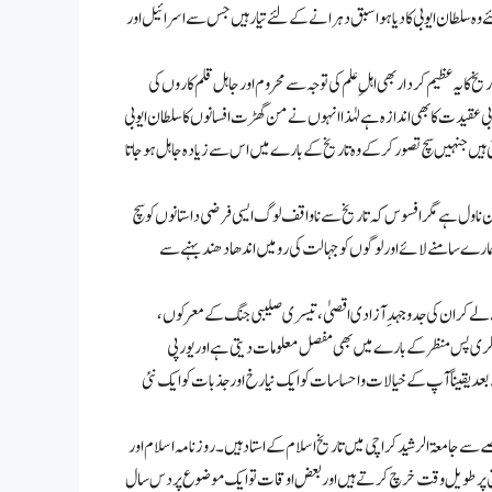
ے وہ سلطان ایوبی کا دیا ہوا سبق دہرانے کے لئے تیار ہیں جس سے اسرائیل اور
 کا یہ عظیم کردار بھی اہلِ علم کی توجہ سے محروم اور جاہل قلم کاروں کی
 عقیدت کا بھی اندازہ ہے لہٰذا انہوں نے من گھڑت افسانوں کا سلطان ایوبی
یں ملتی ہیں جنہیں سچ تصور کرکے وہ تاریخ کے بارے میں اس سے زیادہ جاہل ہوجاتا
 ناول ہے مگر افسوس کہ تاریخ سے ناواقف لوگ ایسی فرضی داستانوں کو سچ
رے سامنے لائے اور لوگوں کو جہالت کی رو میں اندھا دھند بہنے سے
ے لے کر ان کی جدوجہدِ آزادی اقصیٰ، تیسری صلیبی جنگ کے معرکوں،
عسکری پس منظر کے بارے میں بھی مفصل معلومات دیتی ہے اور یورپی
 یقیناً آپ کے خیالات و احساسات کو ایک نیا رخ اور جذبات کو ایک نئی
صے سے جامعۃ الرشید کراچی میں تاریخ اسلام کے استاد ہیں۔روزنامہ اسلام اور
قیق پر طویل وقت خرچ کرتے ہیں اور بعض اوقات تو ایک موضوع پر دس سال