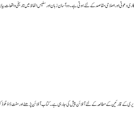
نگاری دعوتی اور اصلاحی مقاصد کے لئے ہوتی ہے۔ وہ آسان زبان اورسلیس الفاظ میں تاریخی واقعات بی
ریری کے قارئین کے مطالعہ کے لئے آنلائن پیش کی جارہی ہے۔ کتاب آنلائن پڑھنے اور مفت ڈاؤنلو