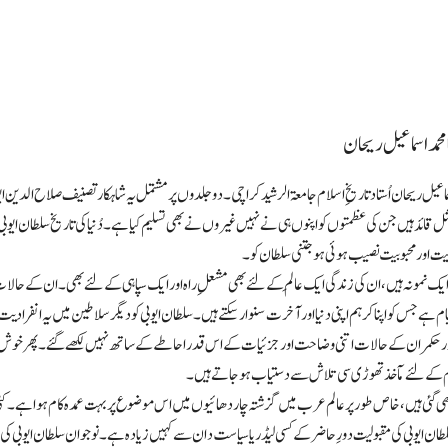
محمد اسماعیل ریحان
ماعیل ریحان اُستاد تاریخِ اسلام جامعۃ الرشید کراچی۔ دو جلدوں پر مشتمل یہ شاہکار تصنیف صلاح الدین ایوب
 مثل قائد ہیں جن کی عظمتوں کو اپنوں ہی نے نہیں غیروں نے بھی تسلیم کیا ہے ۔ دُنیا کی تاریخ سلطان
ت اور محبوبیت نصیب ہوئی ہو جتنی سلطان کو۔
 ایک نمونہ ہیں، ان کی زندگی ایک عالِم کے لئے بھی مشعلِ راہ اور ایک سپاہی کے لئے بھی۔ ان کے حال
 ہے جس کو اپنا کر ہم اپنی دنیا اور آخرت سنوار سکتے ہیں۔ سلطان ایوبی کو دیگر سلاطین میں یہ انف
ر حکمران کے حالات اتنی وضاحت اور جزئیات کے اس قدر احاطے کے ساتھ نہیں لکھے گئے ۔ پھر خوش قس
کام کے لئے مآخذ تھوڑی سی تلاش سے دستیاب ہوجاتے ہیں۔
تب لکھی گئی ہیں، خاص طور پر عالم عرب میں گزشتہ چار دھائیوں میں اس موضوع پر بہت عمدہ کام ہوا ہے۔ کئ
 ایوبی کی مقبولیت دورِحاضر کے کسی لیڈر یا سیاست دان سے کہیں زیادہ ہے۔ نوجوان سلطان ایوبی کی زندگ