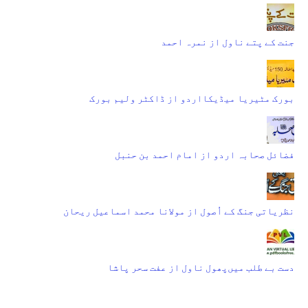
جنت کے پتے ناول از نمرہ احمد
بورک مٹیریا میڈیکااردو از ڈاکٹر ولیم بورک
فضائل صحابہ اردو از امام احمد بن حنبل
نظریاتی جنگ کے اُصول از مولانا محمد اسماعیل ریحان
دست بے طلب میں‌پھول ناول از عفت سحر پاشا