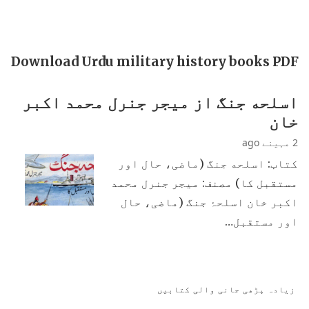
Download Urdu military history books PDF
اسلحه جنگ از میجر جنرل محمد اکبر
خان
2 مہینے ago
کتاب: اسلحه جنگ (ماضی، حال اور
مستقبل کا) مصنف: میجر جنرل محمد
اکبر خان اسلحۂ جنگ (ماضی، حال
اور مستقبل…
زیادہ پڑھی جانی والی کتابیں