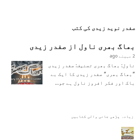
صفدر نوید زیدی کی کتب
بھاگ بھری ناول از صفدر زیدی
2 مہینے ago
ناول: بھاگ بھری تصنیف: صفدر زیدی
"بھاگ بھری" صفدر زیدی کا ایک بے
باک اور فکر افروز ناول ہے جو…
زیادہ پڑھی جانی والی کتابیں