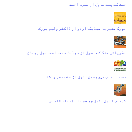
جنت کے پتے ناول از نمرہ احمد
بورک مٹیریا میڈیکااردو از ڈاکٹر ولیم بورک
نظریاتی جنگ کے اُصول از مولانا محمد اسماعیل ریحان
دست بے طلب میں‌پھول ناول از عفت سحر پاشا
گرداب ناول مکمل چھ حصے از اسماء قادری