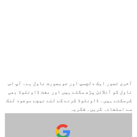
آخری تصور ایک دلچسپ اور حوبصورت ناول ہے۔ آپ اس
ناول کو آنلائن پڑھ سکتے ہیں اور مفت ڈاونلوڈ بھی
کرسکتے ہیں۔ ڈاونلوڈ کرنے کے لئے نیچے موجود لنک
سے استفادہ کریں۔ شکریہ