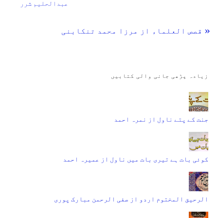
عبدالحلیم شرر
« قصص العلماء از مرزا محمد تنکابنی
زیادہ پڑھی جانی والی کتابیں
جنت کے پتے ناول از نمرہ احمد
کوئی بات ہے تیری بات میں ناول از عمیرہ احمد
الرحیق المختوم اردو از صفی الرحمن مبارک پوری