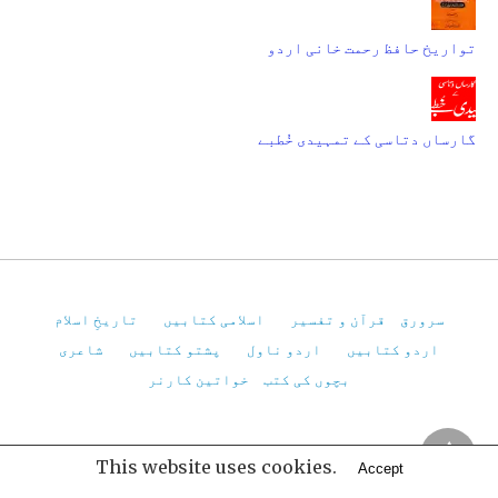
تواریخ حافظ رحمت خانی اردو
گارساں دتاسی کے تمہیدی خُطبے
سرورق
قرآن و تفسیر
اسلامی کتابیں
تاریخِ اسلام
اردو کتابیں
اردو ناول
پشتو کتابیں
شاعری
بچوں کی کتب
خواتین کارنر
Pakistan Virtual Library
This website uses cookies.
Accept
All Rights Reserved
View Non-AMP Version