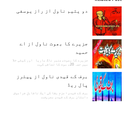
دو یتیم ناول از راز یوسفی
جزیرے کا بھوت ناول از اے
حمید
جزیرے کا بھوت،عنبر ناگ ماریا اور کیٹی خلا
میں حصہ 20، موت کا تعاقب کی…
برف کے قیدی ناول از پیئرز
پال ریڈ
برف کے قیدی - عزمِ بقا کی ایک ناقابلِ فراموش
داستان برف کے قیدی معروف…