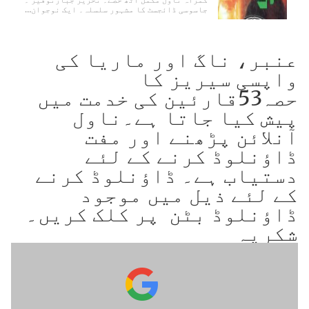
جاسوسی ڈائجسٹ کا مشہور سلسلہ۔ ایک نوجوان…
عنبر، ناگ اور ماریا کی
واپسی سیریز کا
حصہ53قارئین کی خدمت میں
پیش کیا جاتا ہے۔ناول
آنلائن پڑھنے اور مفت
ڈاؤنلوڈ کرنے کے لئے
دستیاب ہے۔ ڈاؤنلوڈ کرنے
کے لئے ذیل میں موجود
ڈاؤنلوڈ بٹن پر کلک کریں۔
شکریہ