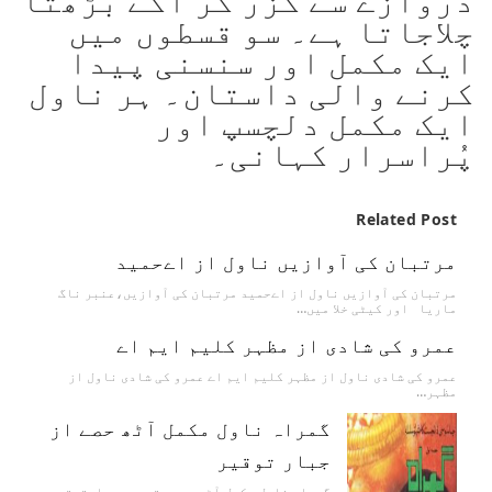
چلاجاتا ہے۔ سو قسطوں میں
ایک مکمل اور سنسنی پیدا
کرنے والی داستان۔ ہر ناول
ایک مکمل دلچسپ اور
پُراسرار کہانی۔
Related Post
مرتبان کی آوازیں ناول از اےحمید
مرتبان کی آوازیں ناول از اےحمید مرتبان کی آوازیں،عنبر ناگ
ماریا اور کیٹی خلا میں…
عمرو کی شادی از مظہر کلیم ایم اے
عمرو کی شادی ناول از مظہر کلیم ایم اے عمرو کی شادی ناول از
مظہر…
گمراہ ناول مکمل آٹھ حصے از
جبار توقیر
گمراہ ناول مکمل آٹھ حصے۔ تحریر جبارتوقیر ۔