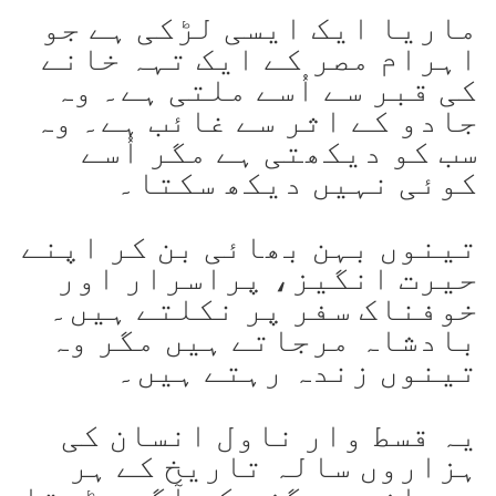
ماریا ایک ایسی لڑکی ہے جو
اہرام مصر کے ایک تہہ خانے
کی قبر سے اُسے ملتی ہے۔ وہ
جادو کے اثر سے غائب ہے۔ وہ
سب کو دیکھتی ہے مگر اُسے
کوئی نہیں دیکھ سکتا۔
تینوں بہن بھائی بن کر اپنے
حیرت انگیز، پراسرار اور
خوفناک سفر پر نکلتے ہیں۔
بادشاہ مرجاتے ہیں مگر وہ
تینوں زندہ رہتے ہیں۔
یہ قسط وار ناول انسان کی
ہزاروں سالہ تاریخ کے ہر
دروازے سے گزر کر آگے بڑھتا