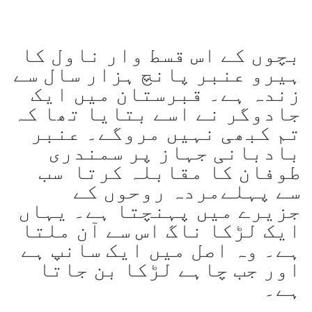
بچوں کے اس قسط وار ناول کا
ہیرو عنبر پانچ ہزار سال سے
زندہ ہے۔ قبرستان میں ایک
جادوگر نے اسے بتایا تھا کہ
تم کبھی نہیں مروگے۔ عنبر
بادبانی جہاز پر سمندری
طوفان کا مقابلہ کرتا سب
سے پہلےمردہ روحوں کے
جزیرے میں پہنچتا ہے۔ یہاں
ایک لڑکا ناگ اس سے آن ملتا
ہے۔ وہ اصل میں ایک سانپ ہے
اور جب چاہے لڑکا بن جاتا
ہے۔