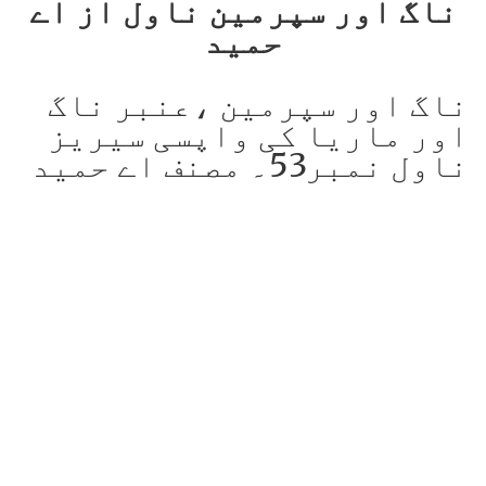
ناگ اور سپرمین ناول از اے
حمید
ناگ اور سپرمین ،عنبر ناگ
اور ماریا کی واپسی سیریز
ناول نمبر53۔ مصنف اے حمید