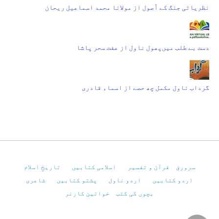
نظریاتی جنگ کے اُصول از مولانا محمد اسماعیل ریحان
دست بے طلب میں‌پھول ناول از عفت سحر پاشا
گرداب ناول مکمل چھ حصے از اسماء قادری
سرورق
قرآن و تفسیر
اسلامی کتابیں
تاریخِ اسلام
اردو کتابیں
اردو ناول
پشتو کتابیں
شاعری
بچوں کی کتب
خواتین کارنر