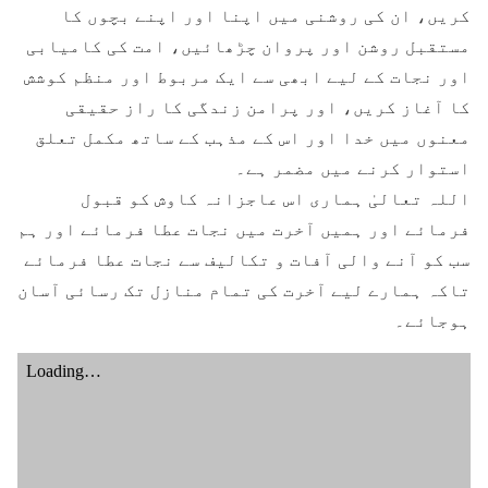
کریں، ان کی روشنی میں اپنا اور اپنے بچوں کا
مستقبل روشن اور پروان چڑھائیں، امت کی کامیابی
اور نجات کے لیے ابھی سے ایک مربوط اور منظم کوشش
کا آغاز کریں، اور پرامن زندگی کا راز حقیقی
معنوں میں خدا اور اس کے مذہب کے ساتھ مکمل تعلق
استوار کرنے میں مضمر ہے۔
اللہ تعالیٰ ہماری اس عاجزانہ کاوش کو قبول
فرمائے اور ہمیں آخرت میں نجات عطا فرمائے اور ہم
سب کو آنے والی آفات و تکالیف سے نجات عطا فرمائے
تاکہ ہمارے لیے آخرت کی تمام منازل تک رسائی آسان
ہوجائے۔