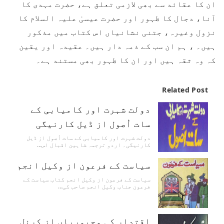
ان کا عقائد سے بھی لازمی تعلق ہے، حضرت مہدی کا
آنا، دجال کا ظہور اور حضرت عیسیٰ علیہ السلام کا
نزول وغیرہ، جتنی نشانیاں اس کتاب میں مذکور
ہیں۔ ، ہم ان سب کے ذمہ دار ہیں۔ عقیدہ اور یقین
کہ وہ ثقہ ہیں اور ان کا ظہور بھی مستند ہے۔
Related Post
دولت شہرت اور کامیابی کے
سات اُصول از ڈیل کارنیگی
دولت شہرت اور کامیابی کے سات اُصول از ڈیل
کارنیگی۔ اردو ترجمہ شاہین اقبال اس…
سیاست کے فرعون از وکیل انجم
سیاست کے فرعون از وکیل انجم کتاب سیاست کے
فرعون جناب وکیل انجم صاحب کی…
اقتدار کی مجبوریاں از کرنل