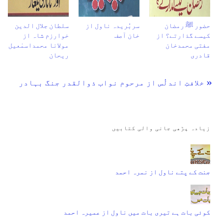
حضور ﷺ رمضان
سربُریدہ ناول از
سلطان جلال الدین
کیسے گذارتے؟ از
خان آصف
خوارزم شاہ از
مفتی محمدخان
مولانا محمداسمٰعیل
قادری
ریحان
« خلافتِ اندلُس از مرحوم نواب ذوالقدر جنگ بہادر
زیادہ پڑھی جانی والی کتابیں
جنت کے پتے ناول از نمرہ احمد
کوئی بات ہے تیری بات میں ناول از عمیرہ احمد