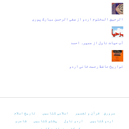
الرحیق المختوم اردو از صفی الرحمن مبارک پوری
آب حیات ناول از عمیرہ احمد
تواریخ حافظ رحمت خانی اردو
سرورق
قرآن و تفسیر
اسلامی کتابیں
تاریخِ اسلام
اردو کتابیں
اردو ناول
پشتو کتابیں
شاعری
بچوں کی کتب
خواتین کارنر