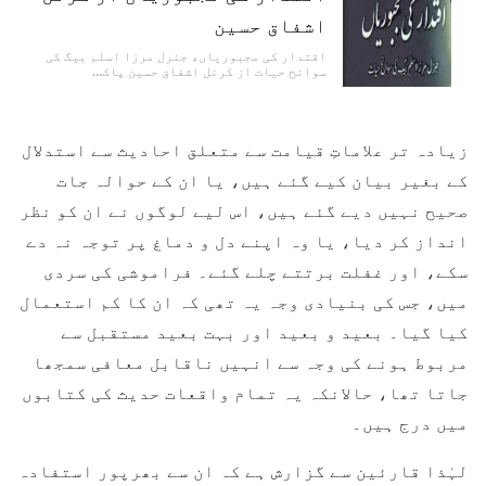
اشفاق حسین
اقتدار کی مجبوریاں، جنرل مرزا اسلم بیگ کی
سوانح حیات از کرنل اشفاق حسین پاک…
زیادہ تر علاماتِ قیامت سے متعلق احادیث سے استدلال
کے بغیر بیان کیے گئے ہیں، یا ان کے حوالہ جات
صحیح نہیں دیے گئے ہیں، اس لیے لوگوں نے ان کو نظر
انداز کر دیا، یا وہ اپنے دل و دماغ پر توجہ نہ دے
سکے، اور غفلت برتتے چلے گئے۔ فراموشی کی سردی
میں، جس کی بنیادی وجہ یہ تھی کہ ان کا کم استعمال
کیا گیا۔ بعید و بعید اور بہت بعید مستقبل سے
مربوط ہونے کی وجہ سے انہیں ناقابل معافی سمجھا
جاتا تھا، حالانکہ یہ تمام واقعات حدیث کی کتابوں
میں درج ہیں۔
لہٰذا قارئین سے گزارش ہے کہ ان سے بھرپور استفادہ