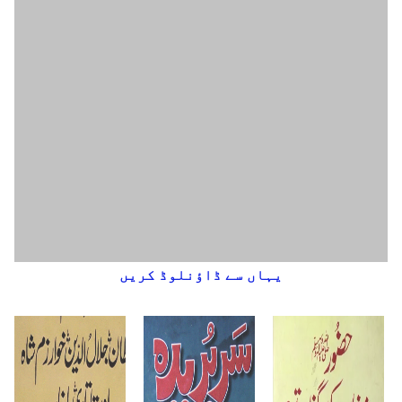
یہاں سے ڈاؤنلوڈ کریں