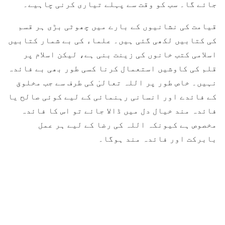
جائے گا۔ سب کو وقت سے پہلے تیاری کرنی چاہیے۔
قیامت کی نشانیوں کے بارے میں چھوٹی بڑی ہر قسم
کی کتابیں لکھی گئی ہیں۔ علماء کی بے شمار کتابیں
اسلامی کتب خانوں کی زینت بنی ہے، لیکن اسلام پر
قلم کی کاوشیں استعمال کرنا کسی طور بھی بے فائدہ
نہیں۔ خاص طور پر اللہ تعالیٰ کی طرف سے جب مخلوق
کے فائدے اور انسانی رہنمائی کے لیے کوئی صالح یا
فائدہ مند خیال دل میں ڈالا جائے تو اس کا فائدہ
مخصوص ہے کیونکہ اللہ کی رضا کے لیے ہر عمل
بابرکت اور فائدہ مند ہوگا۔