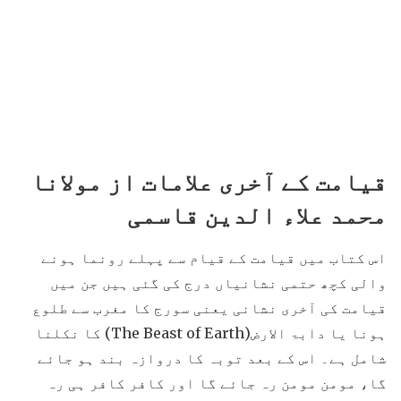
قیامت کے آخری علامات از مولانا
محمد علاء الدین قاسمی
اس کتاب میں قیامت کے قیام سے پہلے رونما ہونے
والی کچھ حتمی نشانیاں درج کی گئی ہیں جن میں
قیامت کی آخری نشانی یعنی سورج کا مغرب سے طلوع
ہونا یا دابۃ الارض(The Beast of Earth) کا نکلنا
شامل ہے۔ اس کے بعد توبہ کا دروازہ بند ہو جائے
گا، مومن مومن رہ جائے گا اور کافر کافر ہی رہ