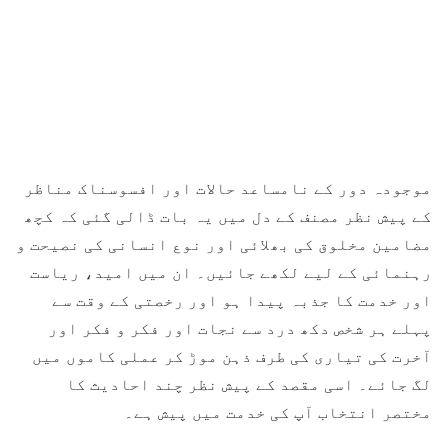
موجودہ دور کے نامساعد حالات اور افسوسناک مناظر
کے پیش نظر مصنف کے دل میں یہ بات ڈالی گئی کہ کچھ
مضامین مخلوق کی بھلائی اور نوع انسانی کی نصیحت و
رہنمائی کے لیے لکھے جائیں۔ ان میں امید، ریاست
اور خدمت کا جذبہ پیدا ہو اور رخصتی کے وقت سے
پہلے ہر شخص دکھ درد سے نجات اور فکر و فکر اور
آخرت کی تیاری کی طرف ذہن موڑ کر عملی کاموں میں
لگ جائے۔ اسی مقصد کے پیش نظر چند احادیث کا
مختصر انتخاب آپ کی خدمت میں پیش ہے۔