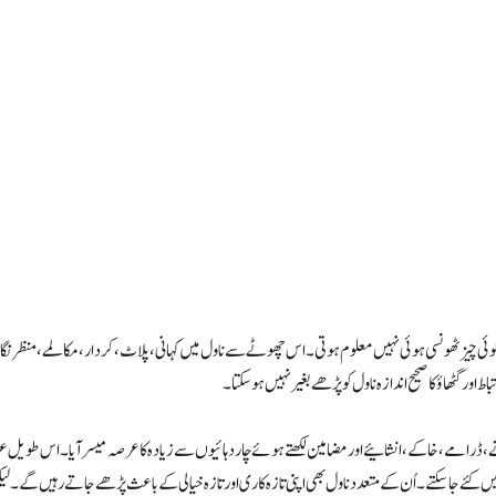
 کوئی چیز ٹھونسی ہوئی نہیں معلوم ہوتی۔ اس چھوٹے سے ناول میں کہانی، پلاٹ ، کردار، مکالمے، منظر ن
ور گٹھاؤ کا صحیح اندازہ ناول کو پڑھے بغیر نہیں ہوسکتا۔
نے ، ڈرامے، خاکے ، انشائیے اور مضامین لکھتے ہوئے چار دہائیوں سے زیادہ کا عرصہ میسر آیا۔ اس طو
ں کئے جاسکتے۔ اُن کے متعدد ناول بھی اپنی تازہ کاری اور تازہ خیالی کے باعث پڑھے جاتے رہیں گے۔ 