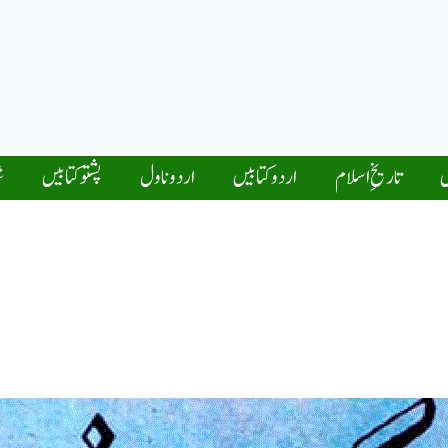
ں
تاریخِ اسلام
اردو کتابیں
اردو ناول
پشتو کتابیں
ش