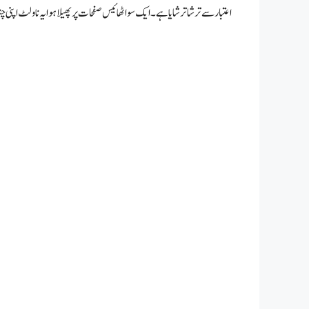
اعتبار سے ترشا ترشایا ہے۔ ایک سو اٹھائیس صفحات پر پھیلا ہوا یہ ناولٹ اپنی