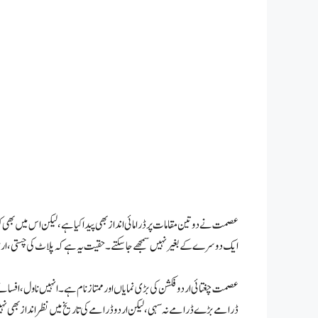
عصمت نے دو تین مقامات پر ڈرامائی انداز بھی پیدا کیا ہے، لیکن اس میں بھی
ایک دوسرے کے بغیر نہیں سمجھے جا سکتے۔ حقیت یہ ہے کہ پلاٹ کی چستی، ارتباط ا
عصمت چغتائی اردو فکشن کی بڑی نمایاں اور ممتاز نام ہے۔ انہیں ناول، افسا
ڈرامے بڑے ڈرامے نہ سہی ، لیکن اردو ڈرامے کی تاریخ میں نظر انداز بھی نہی