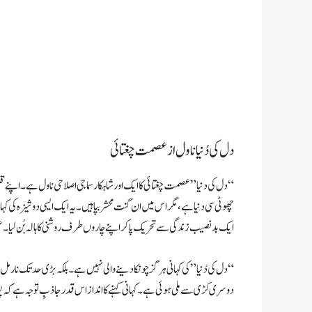
دل کی دُنیا ناول از عصمت چغتائی
“دل کی دنیا” عصمت چغتائی کا ایک اور شاہکار سماجی اصلاحی ناول ہے۔ اپنے قل
چھوٹی سی دنیا ہے، مگر اس میں ان گنت محشر بپا ہیں۔ یہ ایک ایسی دوشیزہ کی ک
ایک بدنصیب زندگی سے تحریک پاکر اپنے چاروں طرف روشنی کا ہالہ بُن لیا۔ 
“دل کی دُنیا” کی کہانی ہر گز چونکا دینے والی نہیں ہے۔ بلکہ بڑی حد تک نارم
دوسری کڑی سے ملی ہوئی ہے۔ کہانی کہنے کا انداز اس قدر جاذبِ توجہ ہے کہ پورا