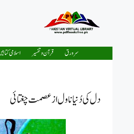
Ski
t
conten
سرورق
قرآن و تفسیر
اسلامی کتابی
دل کی دُنیا ناول از عصمت چغتائی