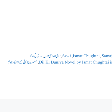
Samaj
,
Ismat Chughtai
,
اُردو ناولز
,
سماجی اصلاحی ناول
,
معاشرتی ناولز
Dil Ki Duniya Novel by Ismat Chughtai i
,
عصمت چغتائی کے شاہکار ناولز