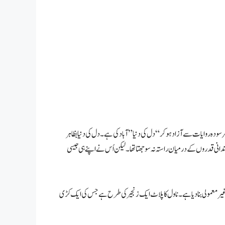
رسودہ روایات سے آزاد ہوکر “دل کی دنیا” آباد کی ہے۔ دل کی دنیا بظاہر
ندانی قدروں کے درمیان راستہ نہ سوجھتا تھا۔ لیکن اُس نے اپنے ہی جیسی
 غیر معمولی بنا دیا ہے۔ ناول کا پلاٹ ایک زنجیر کی طرح ہے جس کی ایک کڑی