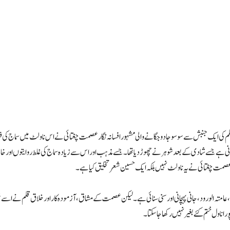
م کی ایک جنبش سے سو سو جادو جگانے والی مشہور افسانہ نگار عصمت چغتائی نے اس ناولٹ میں سماج کی ف
ہانی ہے جسے شادی کے بعد شوہر نے چھوڑدیا تھا۔ جسے مذہب اور اس سے زیادہ سماج کی غلط روایتوں اور خا
عصمت چغتائی نے یہ ناولٹ نہیں بلکہ ایک حسین شعر تخلیق کیا ہے۔
ل، عامتہ الورود، جانی پہچانی اور سنی سنائی ہے۔ لیکن عصمت کے مشاق، آزمودہ کار اور خلاق قلم نے اسے
 ناول ختم کئے بغیر نہیں رکھا جاسکتا۔