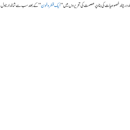
 چند در چند خصوصیات کی بناء پر عصمت کی تحریروں میں ”
ایک قطرہ خون
” کے بعد سب سے شاندار ناول