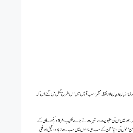
گاری، زبان و بیان اور نقطہ نظر ، سب آپس میں اس طرح گھل مل گئے ہیں کہ
یل عرصے میں ان کی مقبولیت اور شہرت نے بڑے نشیب و فراز دیکھے۔ اُن کے
لیکن “دل کی دنیا” اُن کے سب ہی ناولوں میں سب سے زیادہ دقیق اور فنی