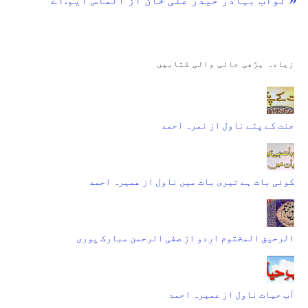
زیادہ پڑھی جانی والی کتابیں
جنت کے پتے ناول از نمرہ احمد
کوئی بات ہے تیری بات میں ناول از عمیرہ احمد
الرحیق المختوم اردو از صفی الرحمن مبارک پوری
آب حیات ناول از عمیرہ احمد