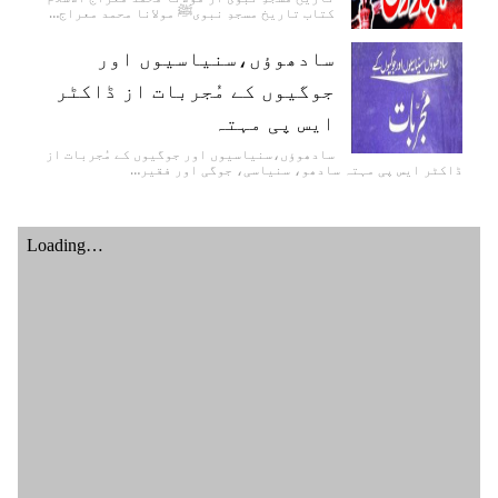
کتاب تاریخ مسجدِ نبویﷺ مولانا محمد معراج…
سادھوؤں،سنیاسیوں اور
جوگیوں کے مُجربات از ڈاکٹر
ایس پی مہتہ
سادھوؤں،سنیاسیوں اور جوگیوں کے مُجربات از
ڈاکٹر ایس پی مہتہ سادھو، سنیاسی، جوگی اور فقیر…