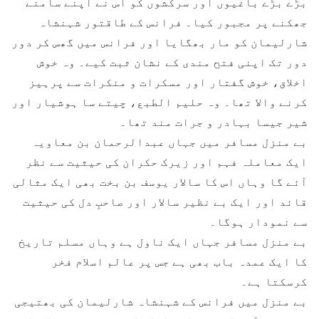
بڑے بڑے باغیوں اور سرکشوں کو اس نے اپنے سامنے
جھکنے پر مجبور کیا۔ فرانس کے طاقتور شہنشاہ
شارلیمان کو مار بھگایا اور فرانس میں گھس کر دور
دور تک اپنی فتح مندی کے نشان ثبت کیے۔ وہ خوش
اخلاق، خوش گفتار اور مسکرات و منکرات سے پرہیز
کرنے والا تھا۔ وہ حلیم الطبع، چیتے سا ہوشیار اور
شیر جیسا بہادر و جرات مند تھا۔
بے منزل مسافر میں جہاں عبدالرحمان بن معاویہ
ایک معاملہ فہم اور زیرک حکران کی حیثیت سے نظر
آئے گا وہاں اس کا سالار یوسف بن بخت بھی ایک مثالی
قائد اور ایک بے نظیر سالار اور صاحبِ دل کی حیثیت
سے نمودار ہوگا۔
بے منزل مسافر جہاں ایک ناول ہے وہاں مسلم تاریخ
کا ایک عمدہ باب بھی ہے جس پر عالم اسلام فخر
کرسکتا ہے۔
بے منزل میں فرانس کے شہنشاہ شارلیمان کی بھتیجی