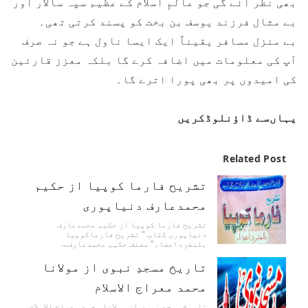
بھی نظر آئے گی جو عالمِ اسلام کے عظیم سپہ سالار اور
بے مثال فرزند یوسف بن بخت کو پسند کرتی تھی۔
بے منزل مسافر یقیناً ایک ایسا ناول ہے جو نہ صرف
آپ کی معلومات میں اضافہ کرے گا بلکہ معزز قارئین
کی امیدوں پر بھی پورا اترے گا۔
یہاں‌سے ڈاؤنلوڈکریں
Related Post
تشریح فارما کوپیا از حکیم
محمدعارف دنیاپوری
تشریح فارما کوپیا از حکیم محمدعارف
دنیاپوری کتاب " تشریح فارماکوپیا
بلمفرداعضاء" مصنف حکیم محمدعارف…
تاریخ مسجدِ نبوی از مولانا
محمد معراج الاسلام
تاریخ مسجدِ نبوی از مولانا محمد معراج الاسلام