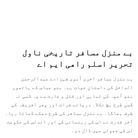
بے منزل مسافر تاریخی ناول
تحریر اسلم راھی ایم اے
بے منزل مسافر آخری اُموی شہزادے عبدالرحمٰن
الداخل کی داستانِ حیات ہے۔ بنو عباس کے ہاتھوں
بنو اُمیہ کی تباہی اور قتل و غارت سے وہ کسی نہ
کسی طرح بچ نکلا۔ دریائے فرات اور پھر افریقہ کی
طرف بھاگا۔ بے منزل مسافر کی طرح دھکے کھاتا رہا۔
آخر قدرت نے اس کی رہنمائی کی اور اندلس کی حکومت
اس کی جھولی میں ڈال دی۔