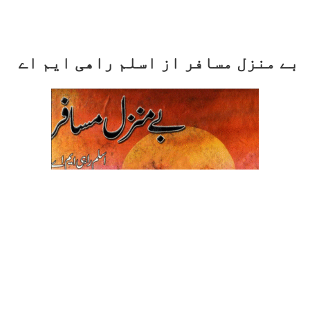
بے منزل مسافر از اسلم راھی ایم اے