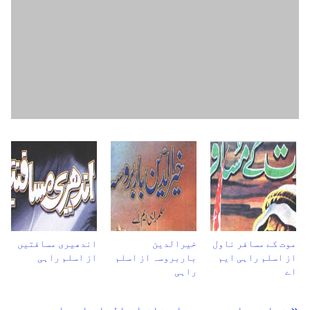
موت کے مسافر ناول
خیرالدین
اندھیری مسافتیں
از اسلم راہی ایم
باربروسہ از اسلم
از اسلم راہی
اے
راہی
« نواب بہادر حیدر علی خان از الماس ایم.اے