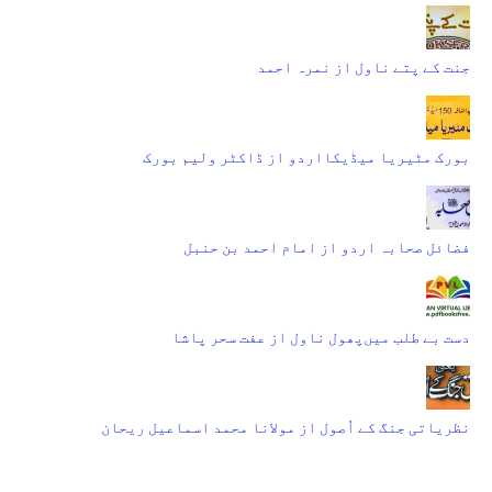
جنت کے پتے ناول از نمرہ احمد
بورک مٹیریا میڈیکااردو از ڈاکٹر ولیم بورک
فضائل صحابہ اردو از امام احمد بن حنبل
دست بے طلب میں‌پھول ناول از عفت سحر پاشا
نظریاتی جنگ کے اُصول از مولانا محمد اسماعیل ریحان