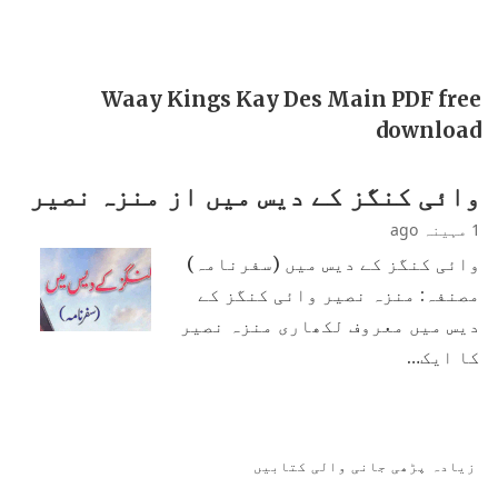
Waay Kings Kay Des Main PDF free
download
وائی کنگز کے دیس میں از منزہ نصیر
1 مہینہ ago
وائی کنگز کے دیس میں (سفرنامہ)
مصنفہ: منزہ نصیر وائی کنگز کے
دیس میں معروف لکھاری منزہ نصیر
کا ایک…
زیادہ پڑھی جانی والی کتابیں