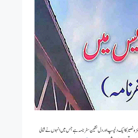
زہ نصیر کا ایک دلچسپ اور دل نشین سفرنامہ ہے جس میں انہوں نے شمالی