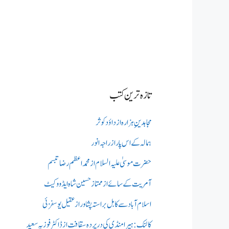
تازہ ترین کتب
مجاہدینِ ہزارہ از داؤد کوثر
ہمالہ کے اس پار از راجہ انور
حضرت موسیٰ علیہ السلام از محمد اعظم رضا تبسم
آمریت کے سائے از ممتاز حسین شاہ ایڈووکیٹ
اسلام آباد سے کابل براستہ پشاور از عقیل یوسفزئی
کالنک: ہیرا منڈی کی در پردہ سقافت از ڈاکٹر فوزیہ سعید