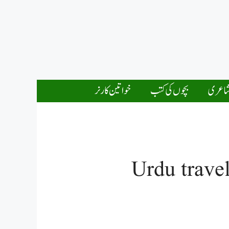
اعری
بچوں کی کتب
خواتین کارنر
Urdu trave