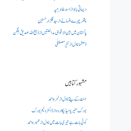
دیہاتی بابو از اسد طاہر جپہ
پتھر چہرے افسانے از سید گلزار حسنین
پاکستان میں بین الاقوامی مداخلتیں از ذبیح اللہ صدیق بلگن
ڈھشما ناول از نئیر مصطفٰی
مشہور کتابیں
جنت کے پتے ناول از نمرہ احمد
بورک مٹیریا میڈیکااردو از ڈاکٹر ولیم بورک
کوئی بات ہے تیری بات میں ناول از عمیرہ احمد