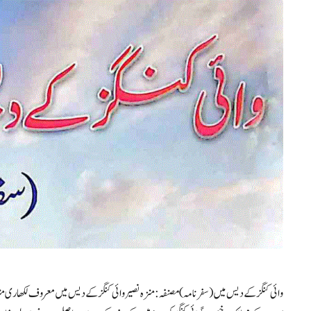
وائی کنگز کے دیس میں (سفرنامہ) مصنفہ: منزہ نصیر وائی کنگز کے دیس میں معروف لکھاری من