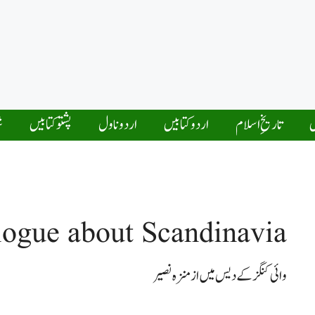
ں
تاریخِ اسلام
اردو کتابیں
اردو ناول
پشتو کتابیں
ش
logue about Scandinavia
وائی کنگز کے دیس میں از منزہ نصیر