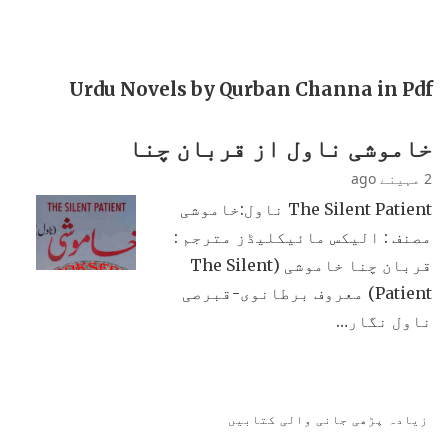
Urdu Novels by Qurban Channa in Pdf
خاموشی ناول از قربان چنا
2 مہینے ago
The Silent Patient ناول:‌خاموشی
مصنف : الیکس مائیکلیڈز مترجم :
قربان چنا خاموشی (The Silent
Patient) معروف برطانوی-قبرصی
ناول نگار…
زیادہ پڑھی جانی والی کتابیں