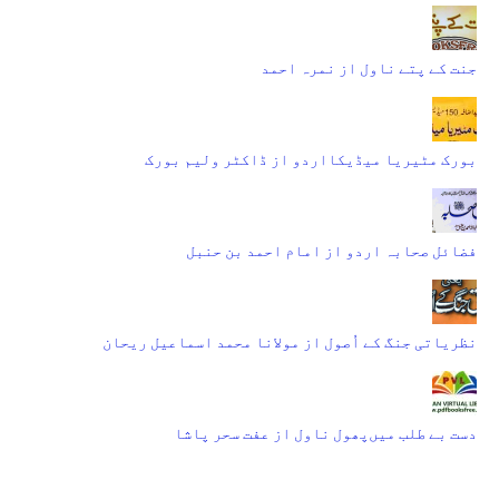
جنت کے پتے ناول از نمرہ احمد
بورک مٹیریا میڈیکااردو از ڈاکٹر ولیم بورک
فضائل صحابہ اردو از امام احمد بن حنبل
نظریاتی جنگ کے اُصول از مولانا محمد اسماعیل ریحان
دست بے طلب میں‌پھول ناول از عفت سحر پاشا