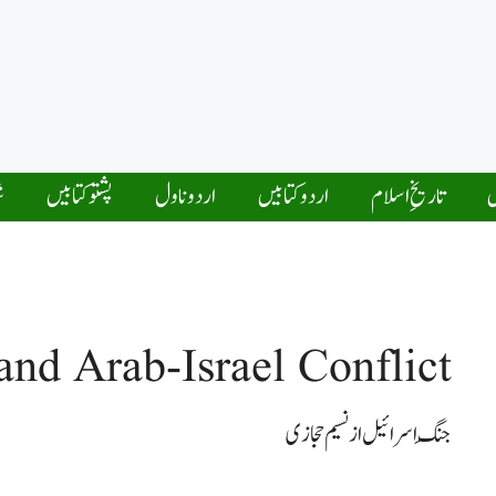
ں
تاریخِ اسلام
اردو کتابیں
اردو ناول
پشتو کتابیں
ش
and Arab-Israel Conflict
جنگِ اسرائیل از نسیم حجازی