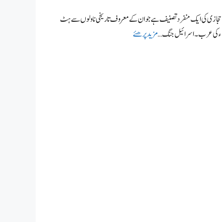
م حجازی کی ایک منفرد تصنیف ہے جو ان کے معروف تاریخی ناولوں سے ہٹ
مزید پرھئے