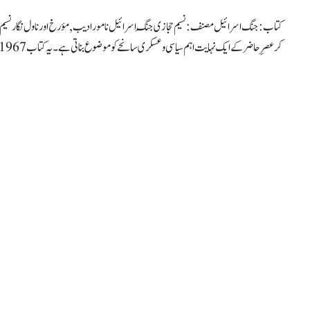
کتاب: جنگ اسرائیل مصنف: نسیم حجازی جنگِ اسرائیل نامور ادیب, مؤرخ اور ناول نگار نسی
کر عصرِ حاضر کے ایک نہایت اہم سیاسی و عسکری سانحے کو موضوع بناتی ہے۔ یہ کتاب 1967ء کی عرب۔اسرائیل جنگ …