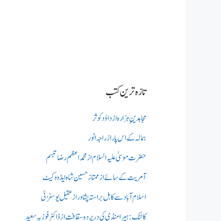
تازہ ترین کتب
مجاہدینِ ہزارہ از داؤد کوثر
ہمالہ کے اس پار از راجہ انور
حضرت موسیٰ علیہ السلام از محمد اعظم رضا تبسم
آمریت کے سائے از ممتاز حسین شاہ ایڈووکیٹ
اسلام آباد سے کابل براستہ پشاور از عقیل یوسفزئی
کالنک: ہیرا منڈی کی در پردہ سقافت از ڈاکٹر فوزیہ سعید