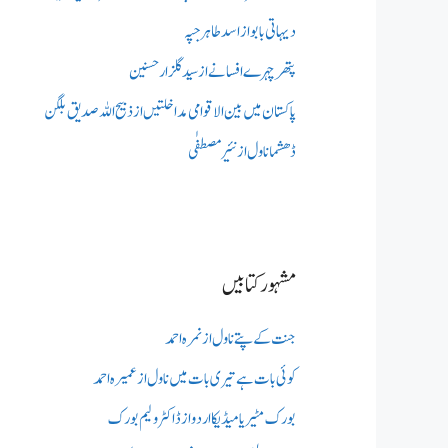
دیہاتی بابو از اسد طاہر جپہ
پتھر چہرے افسانے از سید گلزار حسنین
پاکستان میں بین الاقوامی مداخلتیں از ذبیح اللہ صدیق بلگن
ڈھشما ناول از نئیر مصطفٰی
مشہور کتابیں
جنت کے پتے ناول از نمرہ احمد
کوئی بات ہے تیری بات میں ناول از عمیرہ احمد
بورک مٹیریا میڈیکااردو از ڈاکٹر ولیم بورک