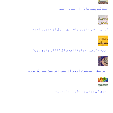
جنت کے پتے ناول از نمرہ احمد
کوئی بات ہے تیری بات میں ناول از عمیرہ احمد
بورک مٹیریا میڈیکااردو از ڈاکٹر ولیم بورک
الرحیق المختوم اردو از صفی الرحمن مبارک پوری
مشرق کی بیٹی بے نظیر بھٹو شہید