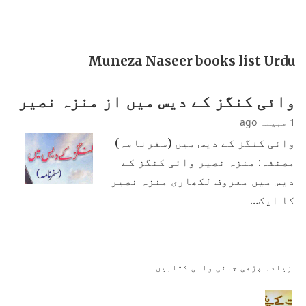
Muneza Naseer books list Urdu
وائی کنگز کے دیس میں از منزہ نصیر
1 مہینہ ago
وائی کنگز کے دیس میں (سفرنامہ)
مصنفہ: منزہ نصیر وائی کنگز کے
دیس میں معروف لکھاری منزہ نصیر
کا ایک…
زیادہ پڑھی جانی والی کتابیں