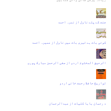
جنت کے پتے ناول از نمرہ احمد
کوئی بات ہے تیری بات میں ناول از عمیرہ احمد
الرحیق المختوم اردو از صفی الرحمن مبارک پوری
تواریخ حافظ رحمت خانی اردو
د رحمان بابا کلیات از عبدالرحمان