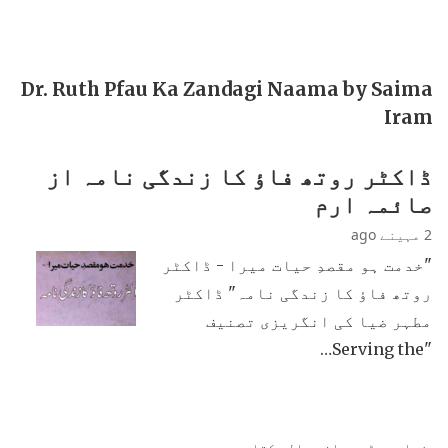
Dr. Ruth Pfau Ka Zandagi Naama by Saima
Iram
ڈاکٹر روتھ فاؤ کا زندگی نامہ از
صائمہ ارم
2 مہینے ago
"خدمت ہو مقصدِ حیات میرا - ڈاکٹر
روتھ فاؤ کا زندگی نامہ" ڈاکٹر
مطہر ضیا کی انگریزی تصنیف
"Serving the…
زیادہ پڑھی جانی والی کتابیں