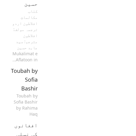
حسین
کتاب
مکالماتِ
افلاطون اردو
ترجمہ مولف:
افلاطون
مترجم: سید
عابد حسین
Mukalimat e
Aflatoon in…
Toubah by
Sofia
Bashir
Toubah by
Sofia Bashir
by Rahima
Haq
افغانوں
کی نسلی