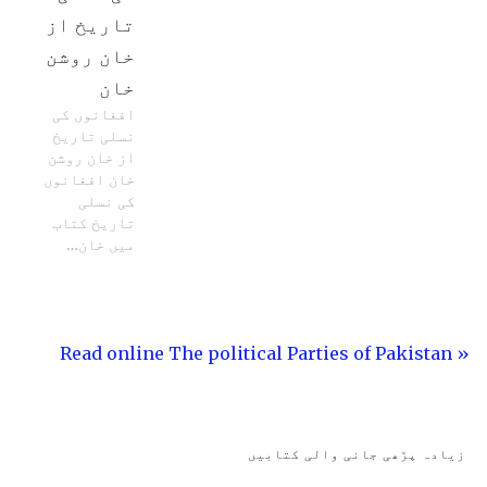
تاریخ از
خان روشن
خان
افغانوں کی
نسلی تاریخ
از خان روشن
خان افغانوں
کی نسلی
تاریخ کتاب
میں خان…
« Read online The political Parties of Pakistan
زیادہ پڑھی جانی والی کتابیں