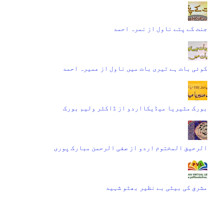
جنت کے پتے ناول از نمرہ احمد
کوئی بات ہے تیری بات میں ناول از عمیرہ احمد
بورک مٹیریا میڈیکااردو از ڈاکٹر ولیم بورک
الرحیق المختوم اردو از صفی الرحمن مبارک پوری
مشرق کی بیٹی بے نظیر بھٹو شہید