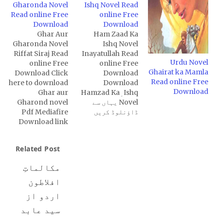
Gharonda Novel
Ishq Novel Read
Read online Free
online Free
Download
Download
Ghar Aur
Ham Zaad Ka
Gharonda Novel
Ishq Novel
Riffat Siraj Read
Inayatullah Read
Urdu Novel
online Free
online Free
Ghairat ka Mamla
Download Click
Download
Read online Free
here to download
Download
Download
Ghar aur
Hamzad Ka ِIshq
Novel یہاں سے
Gharond novel
ڈاؤنلوڈ کریں
Pdf Mediafire
Download link
Related Post
مکالماتِ
افلاطون
اردو از
سید عابد