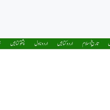
ں
تاریخِ اسلام
اردو کتابیں
اردو ناول
پشتو کتابیں
ش