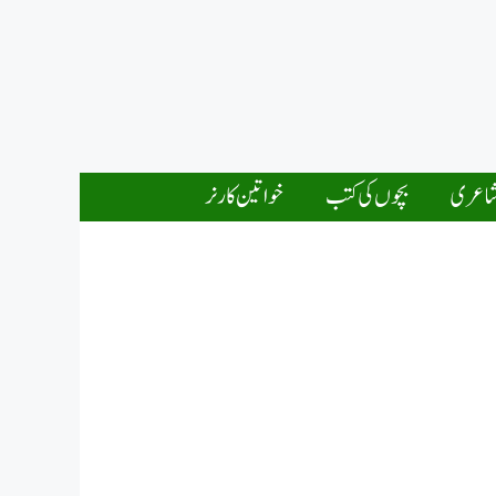
اعری
بچوں کی کتب
خواتین کارنر