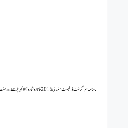
ماہنامہ سرگزشت ڈائجسٹ جنوری 2016 کا تازہ شمارہ آنلائن پڑھنے اور مفت ڈاونلوڈ کرنے کے لئے دستیاب ہے۔