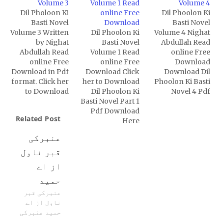
Volume 3
Volume 1 Read
Volume 4
Dil Pholoon Ki
online Free
Dil Phoolon Ki
Basti Novel
Download
Basti Novel
Volume 3 Written
Dil Phoolon Ki
Volume 4 Nighat
by Nighat
Basti Novel
Abdullah Read
Abdullah Read
Volume 1 Read
online Free
online Free
online Free
Download
Download in Pdf
Download Click
Download Dil
format. Click her
her to Download
Phoolon Ki Basti
to Download
Dil Phoolon Ki
Novel 4 Pdf
Basti Novel Part 1
Pdf Download
Related Post
Here
عنبرکی
قبر ناول
از اے
حمید
عنبرکی قبر
ناول از اے
حمید عنبرکی