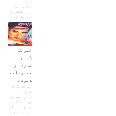
قبر،عنبر
ناگ ماریا
اور کیٹی خلا
میں حصہ…
لہو کا
سُراغ
ناول از
محموداحم
دمودی
لہو کا سُراغ
ناول از
محموداحمدمو
دی لہو کا
سُراغ ناول از
محموداحمدمو