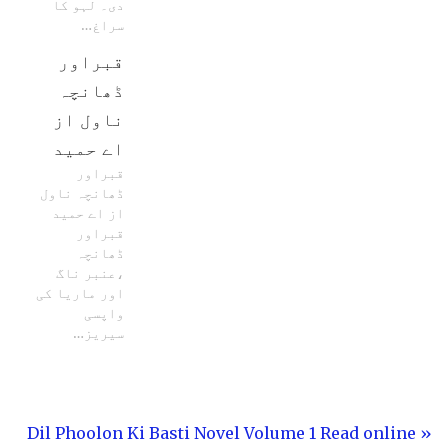
دی۔ لہو کا
سراغ…
قبراور
ڈھانچہ
ناول از
اے حمید
قبراور
ڈھانچہ ناول
از اے حمید
قبراور
ڈھانچہ
،عنبر ناگ
اور ماریا کی
واپسی
سیریز…
« Dil Phoolon Ki Basti Novel Volume 1 Read online