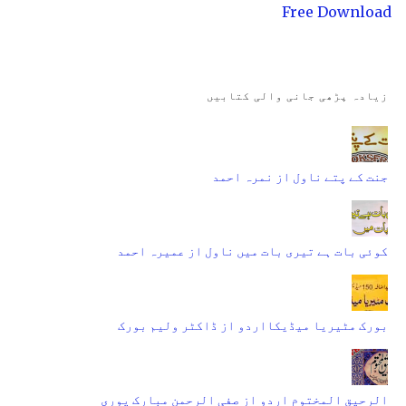
Free Download
زیادہ پڑھی جانی والی کتابیں
جنت کے پتے ناول از نمرہ احمد
کوئی بات ہے تیری بات میں ناول از عمیرہ احمد
بورک مٹیریا میڈیکااردو از ڈاکٹر ولیم بورک
الرحیق المختوم اردو از صفی الرحمن مبارک پوری