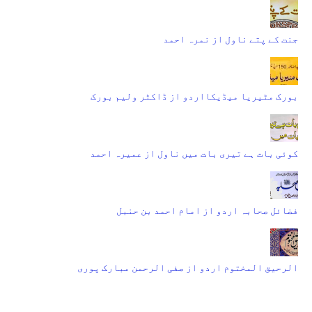
جنت کے پتے ناول از نمرہ احمد
بورک مٹیریا میڈیکااردو از ڈاکٹر ولیم بورک
کوئی بات ہے تیری بات میں ناول از عمیرہ احمد
فضائل صحابہ اردو از امام احمد بن حنبل
الرحیق المختوم اردو از صفی الرحمن مبارک پوری