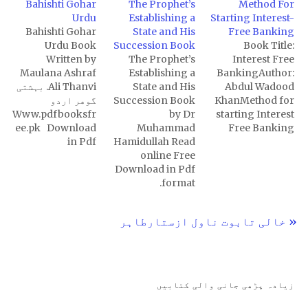
Bahishti Gohar
The Prophet’s
Method For
Urdu
Establishing a
Starting Interest-
Bahishti Gohar
State and His
Free Banking
Urdu Book
Succession Book
Book Title:
Written by
The Prophet’s
Interest Free
Maulana Ashraf
Establishing a
BankingAuthor:
Abdul Wadood
State and His
Ali Thanvi. بہشتی
KhanMethod for
Succession Book
گوھر اردو
Www.pdfbooksfr
by Dr
starting Interest
ee.pk Download
Muhammad
Free Banking
in Pdf
Hamidullah Read
online Free
Download in Pdf
format.
« خالی تابوت ناول ازستارطاہر
زیادہ پڑھی جانی والی کتابیں