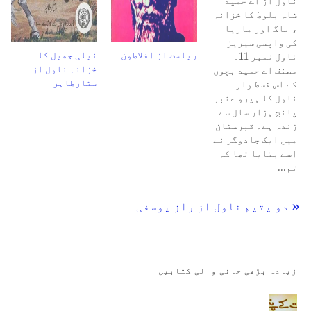
ناول از اے حمید
شاہ بلوط کا خزانہ
، ناگ اور ماریا
کی واپسی سیریز
ریاست از افلاطون
نیلی جھیل کا
ناول نمبر 11۔
خزانہ ناول از
مصنف اے حمید بچوں
ستارطاہر
کے اس قسط وار
ناول کا ہیرو عنبر
پانچ ہزار سال سے
زندہ ہے۔ قبرستان
میں ایک جادوگر نے
اسے بتایا تھا کہ
تم…
« دو یتیم ناول از راز یوسفی
زیادہ پڑھی جانی والی کتابیں