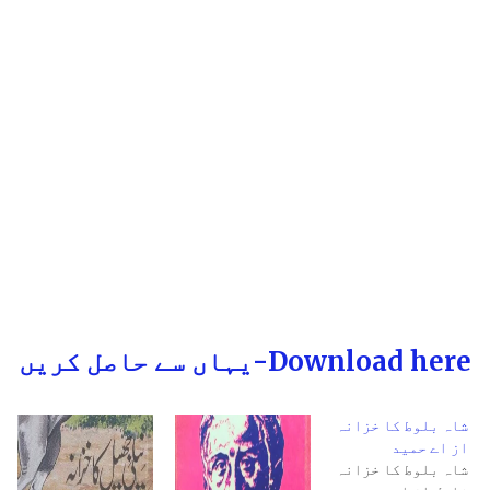
Download here-یہاں سے حاصل کریں
شاہ بلوط کا خزانہ
از اے حمید
شاہ بلوط کا خزانہ