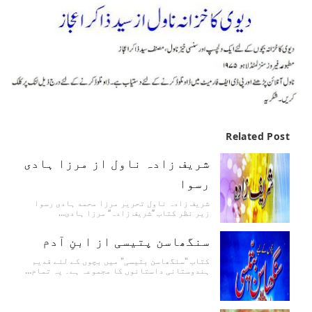
Related Post
شریف زادہ ناول از مرزا ہادی
رسوا
شریف زادہ ناول تحریر مرزا محمد ہادی رسوا
زیر نظر کتاب ’’شریف زادہ‘‘ مرزا ہادی…
سنگھاسن پتیسی از ابنِ آدم
کتاب "سنگھاسن بتیسی" میں بچوں کے لئے قدیم
ہندوستانی داستانوں کا مجموعہ ہے۔ یہ تمام…