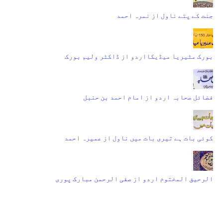
جنت کے پتے ناول از نمرہ احمد
بورک مٹیریا میڈیکااردو از ڈاکٹر ولیم بورک
فضائل صحابہ اردو از امام احمد بن حنبل
کوئی بات ہے تیری بات میں ناول از عمیرہ احمد
الرحیق المختوم اردو از صفی الرحمن مبارک پوری