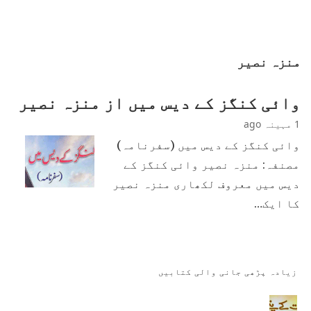
منزہ نصیر
وائی کنگز کے دیس میں از منزہ نصیر
1 مہینہ ago
وائی کنگز کے دیس میں (سفرنامہ)
مصنفہ: منزہ نصیر وائی کنگز کے
دیس میں معروف لکھاری منزہ نصیر
کا ایک…
زیادہ پڑھی جانی والی کتابیں