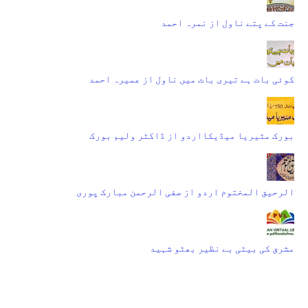
جنت کے پتے ناول از نمرہ احمد
کوئی بات ہے تیری بات میں ناول از عمیرہ احمد
بورک مٹیریا میڈیکااردو از ڈاکٹر ولیم بورک
الرحیق المختوم اردو از صفی الرحمن مبارک پوری
مشرق کی بیٹی بے نظیر بھٹو شہید