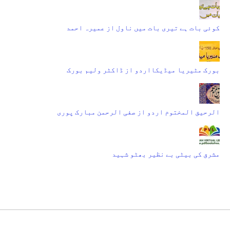
کوئی بات ہے تیری بات میں ناول از عمیرہ احمد
بورک مٹیریا میڈیکااردو از ڈاکٹر ولیم بورک
الرحیق المختوم اردو از صفی الرحمن مبارک پوری
مشرق کی بیٹی بے نظیر بھٹو شہید