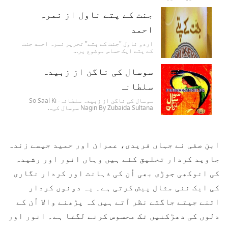
جنت کے پتے ناول از نمرہ
احمد
اردو ناول "جنت کے پتے" تحریر نمرہ احمد جنت
کے پتے ایک حساس موضوع پر…
سوسال کی ناگن از زبیدہ
سلطانہ
سوسال کی ناگن از زبیدہ سلطانہ- So Saal Ki
Nagin By Zubaida Sultana سوسال کی…
ابنِ صفی نے جہاں فریدی، عمران اور حمید جیسے زندہ
جاوید کردار تخلیق کئے ہیں وہاں انور اور رشیدہ
کی انوکھی جوڑی بھی اُن کی ذہانت اور کردار نگاری
کی ایک نئی مثال پیش کرتی ہے۔ یہ دونوں کردار
اتنے جیتے جاگتے نظر آتے ہیں کہ پڑھنے والا اُن کے
دلوں کی دھڑکنیں تک محسوس کرنے لگتا ہے۔ انور اور