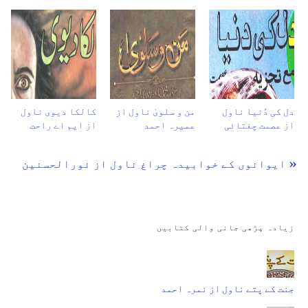
دل کی دُنیا ناول
من و سلویٰ ناول از
کالکا دیوی ناول
از عصمت چغتائی
عمیرہ احمد
از ایم اے راحت
« ایوانوں کے خوابیدہ چراغ ناول از نورالحسنین
زیادہ پڑھی جانی والی کتابیں
جنت کے پتے ناول از نمرہ احمد