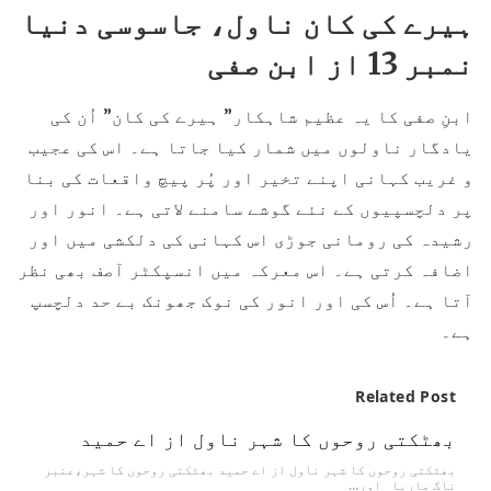
ہیرے کی کان ناول، جاسوسی دنیا
نمبر 13 از ابن صفی
ابنِ صفی کا یہ عظیم شاہکار” ہیرے کی کان” اُن کی
یادگار ناولوں میں شمار کیا جاتا ہے۔ اس کی عجیب
و غریب کہانی اپنے تخیر اور پُر پیچ واقعات کی بنا
پر دلچسپیوں کے نئے گوشے سامنے لاتی ہے۔ انور اور
رشیدہ کی رومانی جوڑی اس کہانی کی دلکشی میں اور
اضافہ کرتی ہے۔ اس معرکہ میں انسپکٹر آصف بھی نظر
آتا ہے۔ اُس کی اور انور کی نوک جھونک بے حد دلچسپ
ہے۔
Related Post
بھٹکتی روحوں کا شہر ناول از اے حمید
بھٹکتی روحوں کا شہر ناول از اے حمید بھٹکتی روحوں کا شہر،عنبر
ناگ ماریا اور…