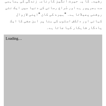
رشیدہ کا یہ حیرت انگیز کارنامہ زندگی کی ہماہمی
سے بھرپور ہے اور سُراغ رسانی کی دنیا میں ایک نئی
روشنی پھیلاتا ہے۔ “ہیرے کی کان “اپنی لازوال
کہانی اور دلکش اسلوب کی بنا پر ابن صفی کا ایک
یادگار شاہکار کہا جاتا ہے۔