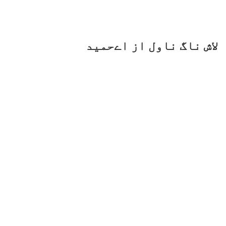
لاش ناگ ناول از اےحمید