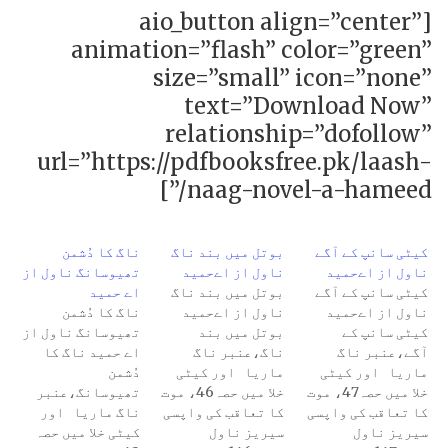
[aio_button align=”center”
animation=”flash” color=”green”
size=”small” icon=”none”
text=”Download Now”
relationship=”dofollow”
url=”https://pdfbooksfree.pk/laash-
naag-novel-a-hameed/”]
کیٹی سانپ کے آگے
بوتل میں بند ناگ
ناگ کا دُشمن
ناول از اےحمید
ناول از اےحمید
تھیوسانگ ناول از
کیٹی سانپ کے آگے
بوتل میں بند ناگ
اے حمید
ناول از اےحمید
ناول از اےحمید
ناگ کا دُشمن
کیٹی سانپ کے
بوتل میں بند
تھیوسانگ ناول از
آگے،عنبر ناگ
ناگ،عنبر ناگ
اے حمید ناگ کا
ماریا اور کیٹی
ماریا اور کیٹی
دُشمن
خلا میں حصہ47، موت
خلا میں حصہ46، موت
تھیوسانگ،عنبر
کا تعاقب کی واپسی
کا تعاقب کی واپسی
ناگ ماریا اور
سیریز ناول
سیریز ناول
کیٹی خلا میں حصہ