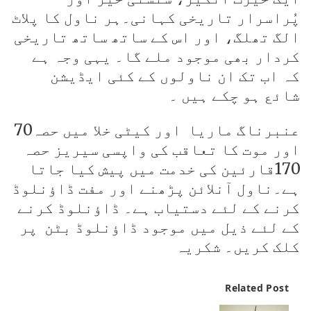
پُراسرار تاریخی کہانی۔ہر ناول کا پلاٹ
الگ تھلگ، اور اس کے ساتھ ساتھ تاریخی
کردار بھی موجود ملے گا۔ یہی وجہ ہے
کہ اب تک ان ناولوں کے کئی ایڈیشن
شائع ہو چکے ہیں ۔
عنبرناگ ماریا اور کیٹی خلا میں حصہ70
اور موت کا تعاقب کی واپسی سیریز حصہ
170قارئین کی خدمت میں پیش کیا جاتا
ہے۔ناول آنلائن پڑھنے اور مفت ڈاؤنلوڈ
کرنے کے لئے دستیاب ہے۔ ڈاؤنلوڈ کرنے
کے لئے ذیل میں موجود ڈاؤنلوڈ بٹن پر
کلک کریں۔ شکریہ
Related Post