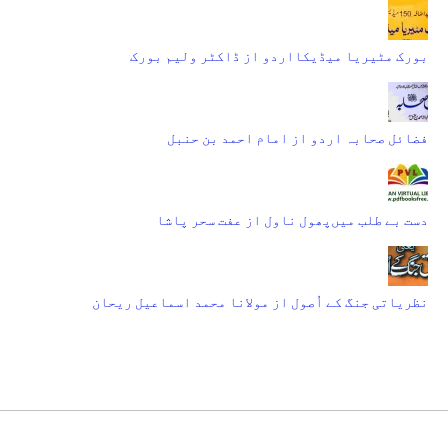
بورک مٹیریا میڈیکااردو از ڈاکٹر ولیم بورک
فضائل صحابہ اردو از امام احمد بن حنبل
دست بے طلب میں‌پھول ناول از عفت سحر پاشا
نظریاتی جنگ کے اُصول از مولانا محمد اسماعیل ریحان