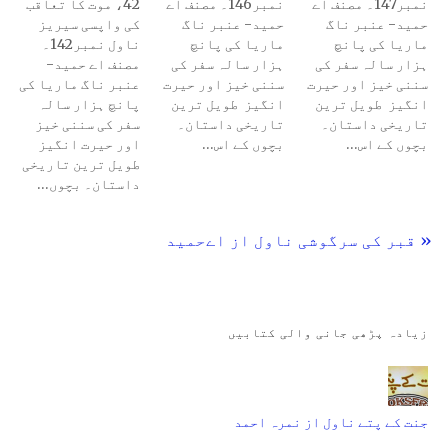
نمبر147۔ مصنف اے
نمبر146۔ مصنف اے
42، موت کا تعاقب
حمید- عنبر ناگ
حمید- عنبر ناگ
کی واپسی سیریز
ماریا کی پانچ
ماریا کی پانچ
ناول نمبر142۔
ہزار سالہ سفر کی
ہزار سالہ سفر کی
مصنف اے حمید-
سننی خیز اور حیرت
سننی خیز اور حیرت
عنبر ناگ ماریا کی
انگیز طویل ترین
انگیز طویل ترین
پانچ ہزار سالہ
تاریخی داستان۔
تاریخی داستان۔
سفر کی سننی خیز
بچوں کے اس…
بچوں کے اس…
اور حیرت انگیز
طویل ترین تاریخی
داستان۔ بچوں…
« قبر کی سرگوشی ناول از اےحمید
زیادہ پڑھی جانی والی کتابیں
جنت کے پتے ناول از نمرہ احمد