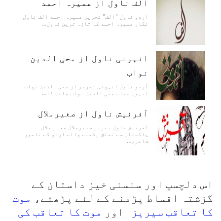
الف ناول از عمیرہ احمد
اردو ناول "الف" تحریر عمیرہ احمد الف ناول
نگار عمیرہ احمد کا تازہ ترین ناول…
انہونی ناول از محی الدین
نواب
اُردو ناول انہونی تحریر از محی الدین نواب
انہوں جناب محی الدین نواب صاحب کا…
آفرنیش ناول از صغیرملال
آفرنیش ناول تحریر صغیرملال صغیر ملال
پاکستان سے تعلق رکھنے والے اردو کے نامور
شاعر،…
اس دلچسپ اور سنسنی خیز داستان کے
گزشتہ اقساط پڑھنے کے لئے پڑھئے،
موت
کا تعاقب سیریز
اور
موت کا تعاقب کی