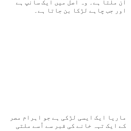
آن ملتا ہے۔ وہ اصل میں ایک سانپ ہے
اور جب چاہے لڑکا بن جاتا ہے۔
ماریا ایک ایسی لڑکی ہے جو اہرام مصر
کے ایک تہہ خانے کی قبر سے اُسے ملتی