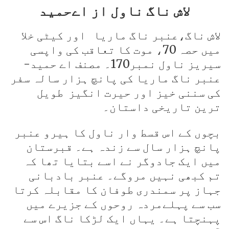
لاش ناگ ناول از اےحمید
لاش ناگ،عنبر ناگ ماریا اور کیٹی خلا
میں حصہ 70، موت کا تعاقب کی واپسی
سیریز ناول نمبر170۔ مصنف اے حمید-
عنبر ناگ ماریا کی پانچ ہزار سالہ سفر
کی سننی خیز اور حیرت انگیز طویل
ترین تاریخی داستان۔
بچوں کے اس قسط وار ناول کا ہیرو عنبر
پانچ ہزار سال سے زندہ ہے۔ قبرستان
میں ایک جادوگر نے اسے بتایا تھا کہ
تم کبھی نہیں مروگے۔ عنبر بادبانی
جہاز پر سمندری طوفان کا مقابلہ کرتا
سب سے پہلےمردہ روحوں کے جزیرے میں
پہنچتا ہے۔ یہاں ایک لڑکا ناگ اس سے