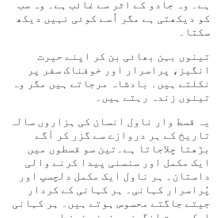
ہے۔ وہ جادو کے اثر سے غائب ہے۔ وہ سب
کو دیکھتی ہے مگر اُسے کوئی نہیں دیکھ
سکتا۔
تینوں بہن بھائی بن کر اپنے حیرت
انگیز، پراسرار اور خوفناک سفر پر
نکلتے ہیں۔ بادشاہ مرجاتے ہیں مگر وہ
تینوں زندہ رہتے ہیں۔
یہ قسط وار ناول انسان کی ہزاروں سالہ
تاریخ کے ہر دروازے سے گزر کر آگے
بڑھتا چلاجاتا ہے۔تین سو قسطوں میں
ایک مکمل اور سنسنی پیدا کرنے والی
داستان۔ ہر ناول ایک مکمل دلچسپ اور
پُراسرار کہانی۔ ہر کہانی کے کردار
جیتے جاگتے محسوس ہوتے ہیں۔ ہر کہانی
ایک حیرت انگیز، سنسنی خیز اور