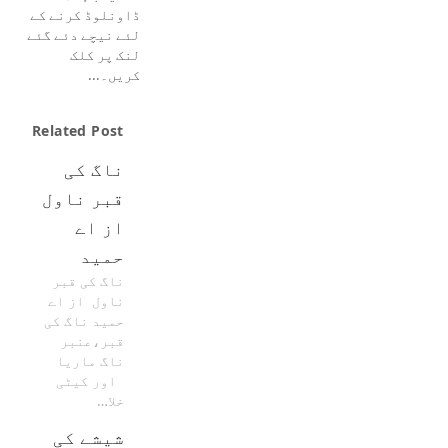
ڈاونلوڈ کرنے کے
لئے نیچے دئے گئے
لنک پر کلک
کریں۔…
Related Post
ناگ کی
قبر ناول
از اے
حمید
ناگ کی قبر
ناول از اے
حمید ناگ کی
قبر،عنبر
ناگ ماریا
اور کیٹی
خلا…
شیشے کی