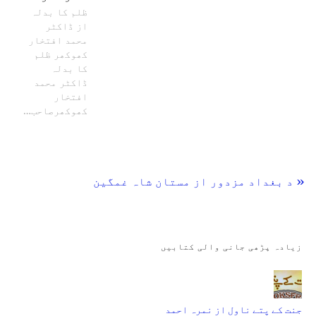
ظلم کا بدلہ
از ڈاکٹر
محمد افتخار
کھوکھر ظلم
کا بدلہ
ڈاکٹر محمد
افتخار
کھوکھرصاحب…
« د بغداد مزدور از مستان شاہ غمگین
زیادہ پڑھی جانی والی کتابیں
جنت کے پتے ناول از نمرہ احمد