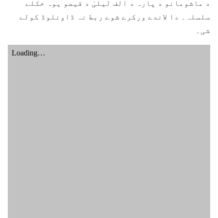
د ماشومانو د پارہ د الف لیلیٰ د قیصو یوہ خکلے
سلسلہ۔ دا لاندے ورکرے شوے ربط نہ ڈاونلوڈ کولے
شی۔