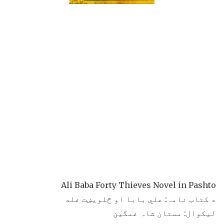
Ali Baba Forty Thieves Novel in Pashto
د کتاب نامہ: علي بابا او څلويښت غله
لیکوال: مستان شاہ غمگین