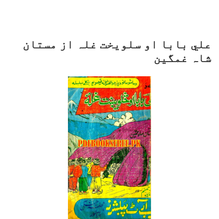
علي بابا او سلویخت غلہ از مستان
شاہ غمگین