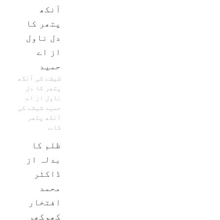
آنکھ
پتھر کا
دل ناول
از اے
حمید
شیشے کی آنکھ
پتھر کا دل
ناول از اے
حمید شیشے کی
آنکھ پتھر
کا…
ظلم کا
بدلہ از
ڈاکٹر
محمد
افتخار
کھوکھر