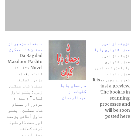
غزونے از امیر
د بغداد مزدور از
حمزہ شنواری بابا
مستان شاہ غمگین
غزونے از امیر
Da Bagdad
حمزہ شنواری
Mazdoor Pashto
باباغزونے د امیر
Novel کتاب کا
حمزہ بابا د
نام: د بغداد
شعرونو مجموعۃIt is
مزدور تصنیف:
د رحمان بابا
just a preview.
مستان شاہ غمگین
کلیات از
The book is in
زمرہ: پشتو ناول
عبدالرحمان
scanning
کتاب " د بغداد
processes and
مزدور از مستان
will be soon
شاہ غمگین ، پشتو
posted here
ناول آنلائن پڑھنے
اور مفت ڈاونلوڈ
کرنے کےلئے
دستیاب ہے۔