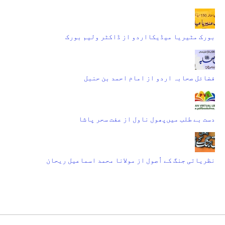
بورک مٹیریا میڈیکااردو از ڈاکٹر ولیم بورک
فضائل صحابہ اردو از امام احمد بن حنبل
دست بے طلب میں‌پھول ناول از عفت سحر پاشا
نظریاتی جنگ کے اُصول از مولانا محمد اسماعیل ریحان