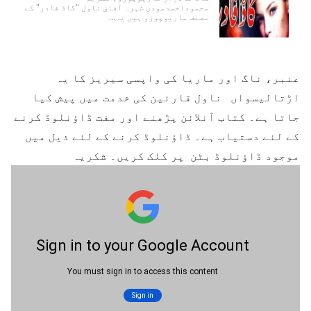
محموداحمدمودی شہرہ آفاق ناول "گاڈ فادر" کے
مصنف ماریوپوزو ہیں یہ…
عنبر، ناگ اور ماریا کی واپسی سیریز کا یہ
اڑتالیسواں ناول قارئین کی خدمت میں پیش کیا
جاتا ہے۔ کتاب آنلائن پڑھنے اور مفت ڈاؤنلوڈ کرنے
کے لئے دستیاب ہے۔ ڈاؤنلوڈ کرنے کے لئے ذیل میں
موجود ڈاؤنلوڈ بٹن پر کلک کریں۔ شکریہ