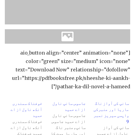
[aio_button align=”center” animation=”none”
color=”green” size=”medium” icon=”none”
text=”Download Now” relationship=”dofollow”
url=”https://pdfbooksfree.pk/sheeshe-ki-aankh-
pathar-ka-dil-novel-a-hameed/”]
سانپ کی آواز ناگ
جاسوس سانپ ناول
خوفناک سمندری
ماریا اور عنبرکی
از اے حمید
آنکھ ناول از اے
واپسی سیریز نمبر
جاسوس سانپ ناول
حمید
9
از اے حمید جاسوس
خوفناک سمندری
سانپ کی آواز
سانپ،عنبر ناگ
آنکھ ناول از اے
ناول از اے حمید
اور ماریا موت کا
حمید خوفناک