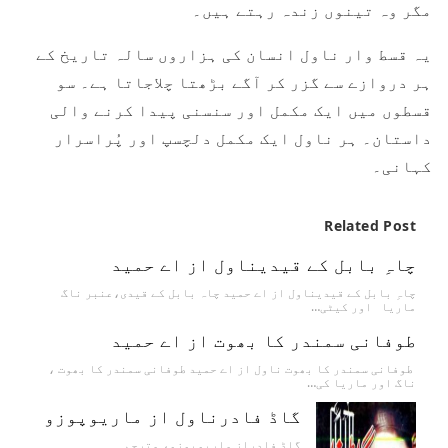
مگر وہ تینوں زندہ رہتے ہیں۔
یہ قسط وار ناول انسان کی ہزاروں سالہ تاریخ کے
ہر دروازے سے گزر کر آگے بڑھتا چلاجاتا ہے۔ سو
قسطوں میں ایک مکمل اور سنسنی پیدا کرنے والی
داستان۔ ہر ناول ایک مکمل دلچسپ اور پُراسرار
کہانی۔
Related Post
چاہِ بابل کے قیدیناول از اے حمید
چاہِ بابل کے قیدیناول از اے حمید چاہ بابل کے قیدی،عنبر ناگ
ماریا اور کیٹی…
طوفانی سمندر کا بھوت از اے حمید
طوفانی سمندر کا بھوت ناول از اے حمید طوفانی سمندر کا بھوت ،
ناگ اور ماریا کی…
گاڈ فادرناول از ماریوپوزو
گاڈ فادراز ماریوپوزو، مترجم