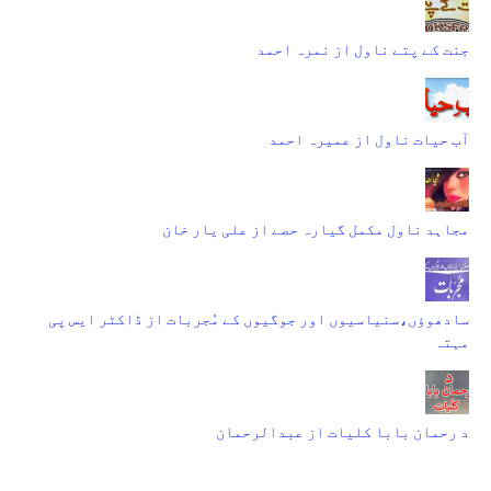
جنت کے پتے ناول از نمرہ احمد
آب حیات ناول از عمیرہ احمد
مجاہد ناول مکمل گیارہ حصے از علی یار خان
سادھوؤں،سنیاسیوں اور جوگیوں کے مُجربات از ڈاکٹر ایس پی
مہتہ
د رحمان بابا کلیات از عبدالرحمان