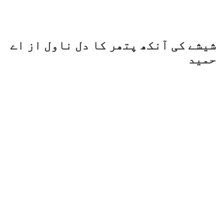
شیشے کی آنکھ پتھر کا دل ناول از اے
حمید