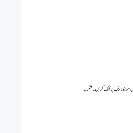
موجود لنک پر کلک کریں۔ شکریہ