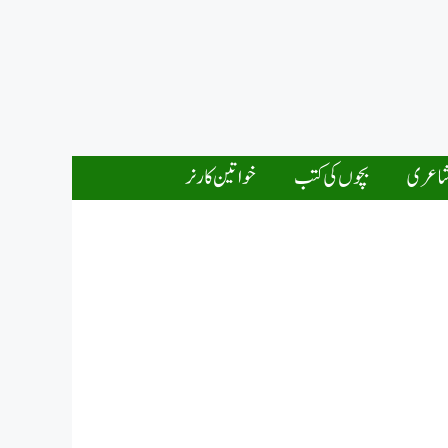
اعری
بچوں کی کتب
خواتین کارنر