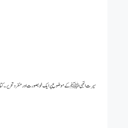
سیرت النبی ﷺ کے موضوع پر ایک خوبصورت اورمنفرد تحریر۔ کتاب 