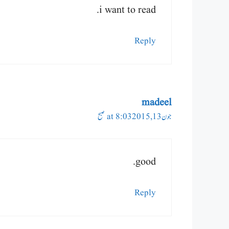
i want to read.
Reply
madeel
جون 13, 2015 at 8:03 صبح
good.
Reply