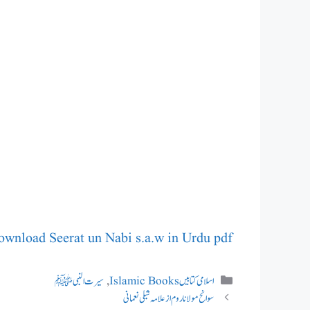
download Seerat un Nabi s.a.w in Urdu pdf
Categories
اسلامی کتابیں Islamic Books
,
سیرت النبی ﷺ
سوانح مولانا روم ازعلامہ شبلی نعمانی