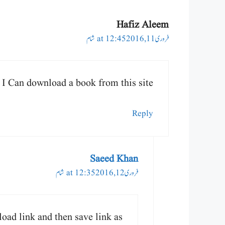
Hafiz Aleem
فروری 11, 2016 at 12:45 شام
I Can download a book from this site??
Reply
Saeed Khan
فروری 12, 2016 at 12:35 شام
oad link and then save link as