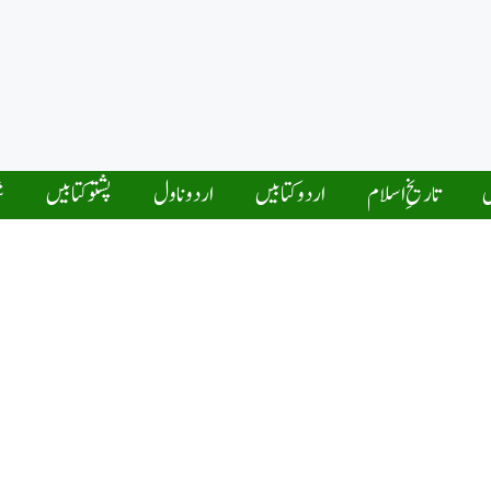
ں
تاریخِ اسلام
اردو کتابیں
اردو ناول
پشتو کتابیں
ش