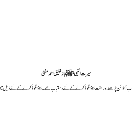
سیرت النبی ﷺ از خلیق احمد مفتی
آنلائن پڑھنے اورمفت ڈاؤنلوڈکرنے کے لئے دستیاب ھے۔ ڈاؤنلوڈ کرنے کے لئے ذیل میں 