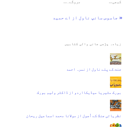
کبھی…
مروگے۔…
« جاسوس سانپ ناول از اے حمید
زیادہ پڑھی جانی والی کتابیں
جنت کے پتے ناول از نمرہ احمد
بورک مٹیریا میڈیکااردو از ڈاکٹر ولیم بورک
نظریاتی جنگ کے اُصول از مولانا محمد اسماعیل ریحان