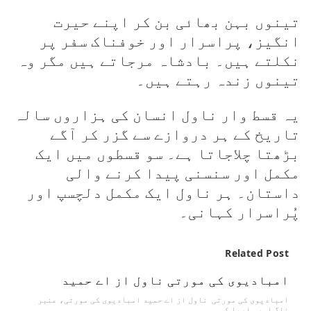
تینوں بہن بھائی بن کر اپنے حیرت
انگیز، پراسرار اور خوفناک سفر پر
نکلتے ہیں۔ بادشاہ مرجاتے ہیں مگر وہ
تینوں زندہ رہتے ہیں۔
یہ قسط وار ناول انسان کی ہزاروں سالہ
تاریخ کے ہر دروازے سے گزر کر آگے
بڑھتا چلاجاتا ہے۔ سو قسطوں میں ایک
مکمل اور سنسنی پیدا کرنے والی
داستان۔ ہر ناول ایک مکمل دلچسپ اور
پُراسرار کہانی۔
Related Post
امبادیوی کی مورتی ناول از اے حمید
امبادیوی کی مورتی ناول از اے حمید امبادیوی کی مورتی، عنبر
ناگ اور ماریا کی…