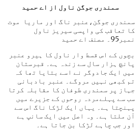
سمندری جوگن ناول از اے حمید
سمندری جوگن،عنبر ناگ اور ماریا موت
کا تعاقب کی واپسی سیریز ناول
نمبر95۔ مصنف اے حمید
بچوں کے اس قسط وار ناول کا ہیرو عنبر
پانچ ہزار سال سے زندہ ہے۔ قبرستان
میں ایک جادوگر نے اسے بتایا تھا کہ
تم کبھی نہیں مروگے۔ عنبر بادبانی
جہاز پر سمندری طوفان کا مقابلہ کرتا
سب سے پہلےمردہ روحوں کے جزیرے میں
پہنچتا ہے۔ یہاں ایک لڑکا ناگ اس سے
آن ملتا ہے۔ وہ اصل میں ایک سانپ ہے
اور جب چاہے لڑکا بن جاتا ہے۔