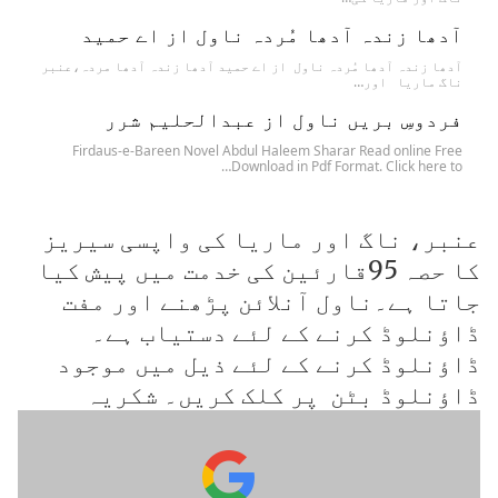
آدھا زندہ آدھا مُردہ ناول از اے حمید
آدھا زندہ آدھا مُردہ ناول از اے حمید آدھا زندہ آدھا مردہ،عنبر
ناگ ماریا اور…
فردوسِ بریں ناول از عبدالحلیم شرر
Firdaus-e-Bareen Novel Abdul Haleem Sharar Read online Free
Download in Pdf Format. Click here to…
عنبر، ناگ اور ماریا کی واپسی سیریز
کا حصہ 95قارئین کی خدمت میں پیش کیا
جاتا ہے۔ناول آنلائن پڑھنے اور مفت
ڈاؤنلوڈ کرنے کے لئے دستیاب ہے۔
ڈاؤنلوڈ کرنے کے لئے ذیل میں موجود
ڈاؤنلوڈ بٹن پر کلک کریں۔ شکریہ