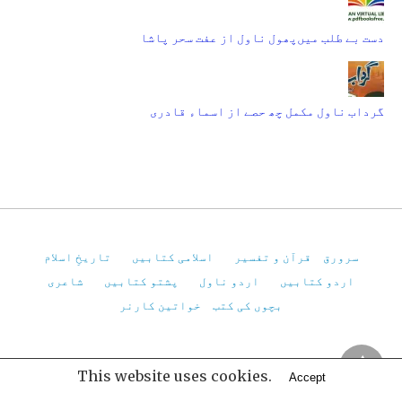
دست بے طلب میں‌پھول ناول از عفت سحر پاشا
گرداب ناول مکمل چھ حصے از اسماء قادری
سرورق
قرآن و تفسیر
اسلامی کتابیں
تاریخِ اسلام
اردو کتابیں
اردو ناول
پشتو کتابیں
شاعری
بچوں کی کتب
خواتین کارنر
Pakistan Virtual Library
This website uses cookies.
Accept
All Rights Reserved
View Non-AMP Version