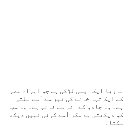
ماریا ایک ایسی لڑکی ہے جو اہرام مصر
کے ایک تہہ خانے کی قبر سے اُسے ملتی
ہے۔ وہ جادو کے اثر سے غائب ہے۔ وہ سب
کو دیکھتی ہے مگر اُسے کوئی نہیں دیکھ
سکتا۔