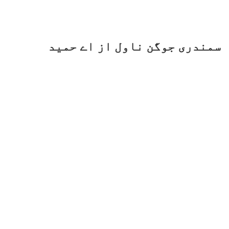
سمندری جوگن ناول از اے حمید