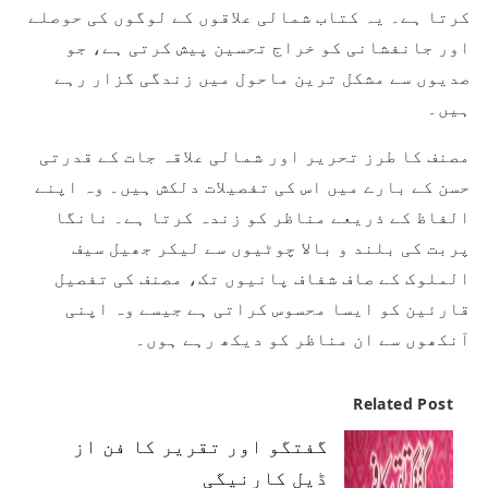
کرتا ہے۔ یہ کتاب شمالی علاقوں کے لوگوں کی حوصلے
اور جانفشانی کو خراج تحسین پیش کرتی ہے، جو
صدیوں سے مشکل ترین ماحول میں زندگی گزار رہے
ہیں۔
مصنف کا طرز تحریر اور شمالی علاقہ جات کے قدرتی
حسن کے بارے میں اس کی تفصیلات دلکش ہیں۔ وہ اپنے
الفاظ کے ذریعے مناظر کو زندہ کرتا ہے۔ نانگا
پربت کی بلند و بالا چوٹیوں سے لیکر جھیل سیف
الملوک کے صاف شفاف پانیوں تک، مصنف کی تفصیل
قارئین کو ایسا محسوس کراتی ہے جیسے وہ اپنی
آنکھوں سے ان مناظر کو دیکھ رہے ہوں۔
Related Post
گفتگو اور تقریر کا فن از
ڈیل کارنیگی