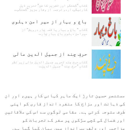
کتاب "گفتگو اور تقریر کا فن" تحریر ڈیل
کارنیگی. اردو ترجمہ از وقار عزیز "گفتگو…
باغ و بہار از میر امن دہلوی
کتاب " باغ و بہار یا قصہ چار درویش" از
میرامن دہلوی باغ بہار چار…
حرفِ چند از جمیل الدین عالی
کتاب حرفِ چند تحریر جمیل الدین عالی زیر نظر
کتاب "حرفِ چند " جمیل الدین…
مستنصر حسین تارڑ ایک ماہر کہانی کار ہیں، اور ان
کی ذہانت اور مزاح کا منفرد انداز قاری کو اپنی
طرف متوجہ کرتی ہے۔ مقامی لوگوں سے اس کی ملاقاتیں
اور شمال کی کچی سڑکوں پر سفر کے تجربات کو
مزاحیہ اور دلفریب انداز میں بیان کیا گیا ہے۔