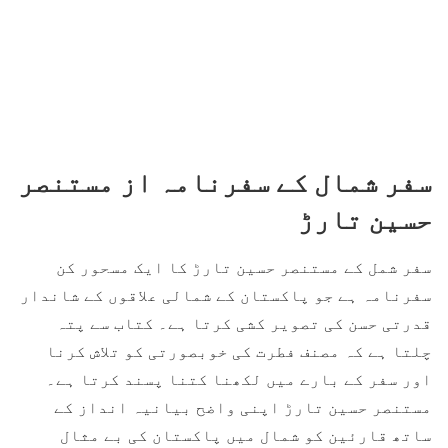
سفر شمال کے سفرنامہ از مستنصر
حسین تارڑ
سفر شمل کے مستنصر حسین تارڑ کا ایک مسحور کن
سفرنامہ ہے جو پاکستان کے شمالی علاقوں کے شاندار
قدرتی حسن کی تصویر کشی کرتا ہے۔ کتاب سے پتہ
چلتا ہے کہ مصنف فطرت کی خوبصورتی کو تلاش کرنا
اور سفر کے بارے میں لکھنا کتنا پسند کرتا ہے۔
مستنصر حسین تارڑ اپنی واضح بیانیہ انداز کے
ساتھ قارئین کو شمال میں پاکستان کی بے مثال