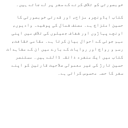
خوبصورتی کو تلاش کرنے کے سفر پر لے جاتے ہیں۔
کتاب ایڈونچر، مزاح، اور قدرتی خوبصورتی کا
حسین امتزاج ہے۔ مصنف شمال کی پوشیدہ وادیوں،
اونچے پہاڑوں اور شفاف جھیلوں کی تلاش میں اپنی
مہم جوئی کے احوال بیان کرتا ہے۔ مقامی ثقافت،
رسم و رواج اور روایات کے بارے میں ان کے مشاہدات
کتاب میں ایک منفرد ذائقہ ڈالتے ہیں۔ مستنصر
حسین تارڑ کی غیر معمولی صلاحیت قارئین کو اپنے
سفر کا حصہ محسوس کراتی ہے۔