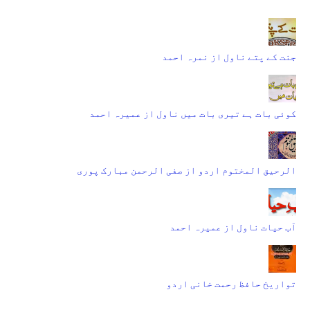
جنت کے پتے ناول از نمرہ احمد
کوئی بات ہے تیری بات میں ناول از عمیرہ احمد
الرحیق المختوم اردو از صفی الرحمن مبارک پوری
آب حیات ناول از عمیرہ احمد
تواریخ حافظ رحمت خانی اردو