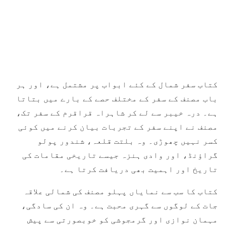
کتاب سفر شمال کے کئے ابواب پر مشتمل ہے، اور ہر
باب مصنف کے سفر کے مختلف حصے کے بارے میں بتاتا
ہے۔ درہ خیبر سے لے کر شاہراہ قراقرم کے سفر تک،
مصنف نے اپنے سفر کے تجربات بیان کرنے میں کوئی
کسر نہیں چھوڑی۔ وہ بلتت قلعہ، شندور پولو
گراؤنڈ، اور وادی ہنزہ جیسے تاریخی مقامات کی
تاریخ اور اہمیت بھی دریافت کرتا ہے۔
کتاب کا سب سے نمایاں پہلو مصنف کی شمالی علاقہ
جات کے لوگوں سے گہری محبت ہے۔ وہ ان کی سادگی،
مہمان نوازی اور گرمجوشی کو خوبصورتی سے پیش