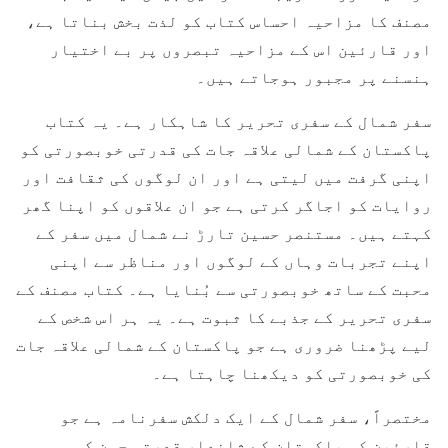
مصنف کا مزاحیہ احساس کتاب کو لذت بخش بناتا ہے،
اور قارئین اس کے مزاحیہ تبصروں پر بے اختیار
ہنسنے پر مجبور ہوجاتے ہیں۔
سفر شمال کے سفری تحریر کا شاہکار ہے۔ یہ کتاب
پاکستان کے شمالی علاقہ جات کی قدرتی خوبصورتی کو
اپنی گرفت میں لیتی ہے اور ان لوگوں کی ثقافت اور
روایات کو اجاگر کرتی ہے جو ان علاقوں کو اپنا گھر
کہتے ہیں۔ مستنصر حسین تارڑ نے شمال میں سفر کے
اپنے تجربات وہاں کے لوگوں اور مناظر سے اپنی
محبت کے ساتھ خوبصورتی سے بُنایا ہے۔ کتاب مصنف کے
سفری تحریر کے جذبے کا ثبوت ہے۔ یہ ہر اس شخص کے
لیے پڑھنا ضروری ہے جو پاکستان کے شمالی علاقہ جات
کی خوبصورتی کو دیکھنا چاہتا ہے۔
مختصراً، سفر شمال کے ایک دلکش سفرنامہ ہے جو
قارئین کو پاکستان کے شاندار قدرتی حسن کو