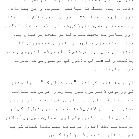
دکھاتا ہے۔ مصنف کا بیانیہ اسلوب، واضح بیانات،
اور مزاح کا احساس کتاب کو اور بھی دلکش بنا دیتا
ہے۔ مستنصر حسین تارڑ کی شمالی علاقہ جات کے لوگوں
اور مناظر سے محبت کتاب کے ہر صفحے پر عیاں ہے۔
کتاب ایڈونچر، مزاح، اور قدرتی خوبصورتی کا
امتزاج ہے۔ یہ ہر اس شخص کے لیے پڑھنا ضروری ہے جو
پاکستان کے شمالی علاقوں کی خوبصورتی کا تجربہ
کرنا چاہتا ہے۔
اردو سفرنامہ کی کتاب “صفر شمال کے” اب پاکستان
کی ورچوئل لائبریری میں ہمارے زائرین کے مطالعہ
کے لیے ایک اعلیٰ معیار کی پی ڈی ایف دستاویز میں
دستیاب ہے۔ آن لائن پڑھنے کے لیے درج ذیل لنکس کو
دیکھیں یا اپنے کمپیوٹر اور اسمارٹ فون پر آف لائن
پڑھنے سے لطف اندوز ہونے کے لیے مکمل کتاب کو پی
ڈی ایف فارمیٹ میں ڈاؤن لوڈ کریں۔