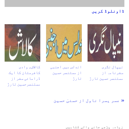
ڈاونلوڈ کریں
نیپال نگری
اندلس میں اجنبی
کالاش، وادی
سفرنامہ از
از مستنصر حسین
کافرستان کا ایک
مستنصر حسین تارڑ
تارڑ
ڈرامائی سفر از
مستنصرحسین تارڑ
« عسر یسرا ناول از حسنیٰ حسین
زیادہ پڑھی جانی والی کتابیں