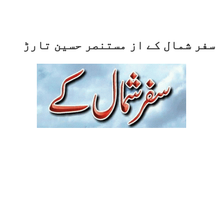
سفر شمال کے از مستنصر حسین تارڑ