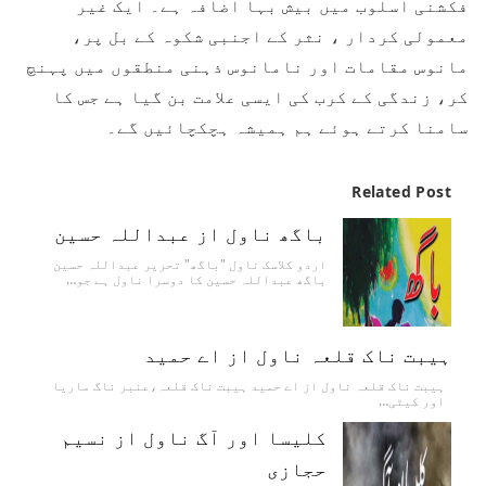
فکشنی اسلوب میں بیش بہا اضافہ ہے۔ ایک غیر
معمولی کردار ، نثر کے اجنبی شکوہ کے بل پر،
مانوس مقامات اور نامانوس ذہنی منطقوں میں پہنچ
کر، زندگی کے کرب کی ایسی علامت بن گیا ہے جس کا
سامنا کرتے ہوئے ہم ہمیشہ ہچکچائیں گے۔
Related Post
باگھ ناول از عبداللہ حسین
اردو کلاسک ناول "باگھ" تحریر عبداللہ حسین
باگھ عبداللہ حسین کا دوسرا ناول ہے جو…
ہیبت ناک قلعہ ناول از اے حمید
ہیبت ناک قلعہ ناول از اے حمید ہیبت ناک قلعہ،عنبر ناگ ماریا
اور کیٹی…
کلیسا اور آگ ناول از نسیم
حجازی