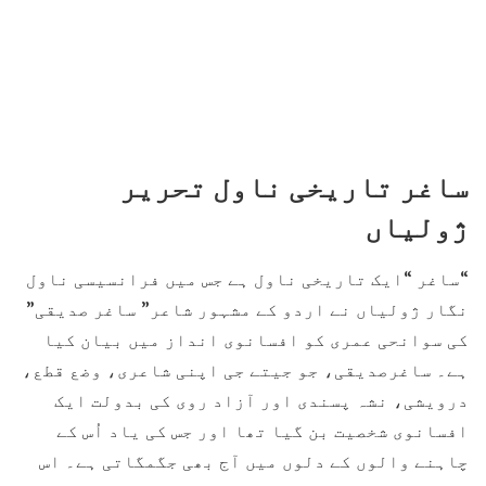
ساغر تاریخی ناول تحریر
ژولیاں
“ساغر “ایک تاریخی ناول ہے جس میں فرانسیسی ناول
نگار ژولیاں نے اردو کے مشہور شاعر” ساغر صدیقی”
کی سوانحی عمری کو افسانوی انداز میں بیان کیا
ہے۔ ساغرصدیقی، جو جیتے جی اپنی شاعری، وضع قطع،
درویشی، نشہ پسندی اور آزاد روی کی بدولت ایک
افسانوی شخصیت بن گیا تھا اور جس کی یاد اُس کے
چاہنے والوں کے دلوں میں آج بھی جگمگاتی ہے۔ اس