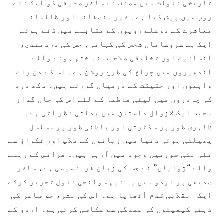
تاریخی ناولٹ میں مصنف نے ساغر صدیقی کو ایک نئے
روپ میں پیش کیا ہے۔ غیر منصفانہ اور ظالمانہ
معاشرے کے دوغلے رویوں کے مقابلے میں ڈٹے ہوئے
ایک بے سروسامان شخص کی کہانی، جس کی دردمندی،
انسانیت اور تخلیقی صلاحیت نہ ختم ہونے والے
اندھیروں میں چراغ کی طرح روشن ہے۔ اس کے دن رات
واہموں اور حقیقت کے درمیان گزرتے ہیں۔ دکھ درد
کی چادروں میں لپٹی فاطمہ کے لئے اس کی جاں گداز
محبت ایک لازوال داستان میں بدلتی نظر آتی ہے۔
ظاہری طور پر سکٹرتی اور باطنی طور پر مسلسل
پھیلتی ہوئی دنیا میں زبانوں کے ملاپ اور ٹکراؤ سے
نئی نئی صورتیں وجود میں آرہی ہیں۔ فرانس کے رہنے
والے “ژولیاں” نے جس کی زبان فرانسیسی ہے، ساغر
صدیقی پر اردو میں یہ نیم سوانحی ناول تحریر کرکے
ایک انقلابی قدم اُٹھایا ہے۔ اس کی نثر، جو ساغر کی
ذہنی کیفیتوں کی عمدگی سے عکاسی کرتی ہے۔ اردو کے