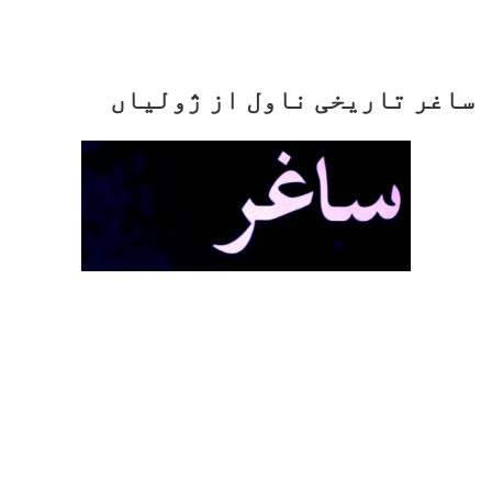
ساغر تاریخی ناول از ژولیاں