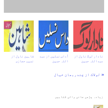
نادار لوگ ناول از
اُداس نسلیں از عبد
شاہین ناول از
عبداللہ حسین
اللہ حسین
نسیم حجازی
« لولاک از چندربھان خیال
زیادہ پڑھی جانی والی کتابیں