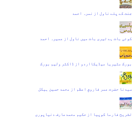
جنت کے پتے ناول از نمرہ احمد
کوئی بات ہے تیری بات میں ناول از عمیرہ احمد
بورک مٹیریا میڈیکااردو از ڈاکٹر ولیم بورک
سیدنا حضرت عمر فاروقِ اعظم از محمد حسین ہیکل
تشریح فارما کوپیا از حکیم محمدعارف دنیاپوری