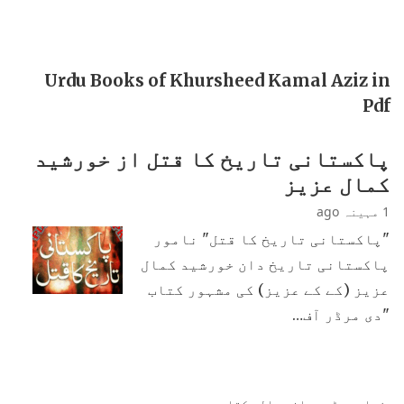
Urdu Books of Khursheed Kamal Aziz in
Pdf
پاکستانی تاریخ کا قتل از خورشید
کمال عزیز
1 مہینہ ago
"پاکستانی تاریخ کا قتل" نامور
پاکستانی تاریخ دان خورشید کمال
عزیز (کے کے عزیز) کی مشہور کتاب
"دی مرڈر آف…
زیادہ پڑھی جانی والی کتابیں