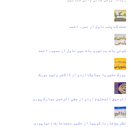
جنت کے پتے ناول از نمرہ احمد
کوئی بات ہے تیری بات میں ناول از عمیرہ احمد
بورک مٹیریا میڈیکااردو از ڈاکٹر ولیم بورک
الرحیق المختوم اردو از صفی الرحمن مبارک پوری
تشریح فارما کوپیا از حکیم محمدعارف دنیاپوری