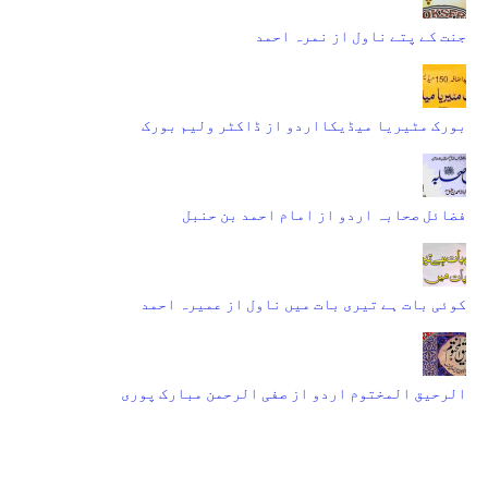
جنت کے پتے ناول از نمرہ احمد
بورک مٹیریا میڈیکااردو از ڈاکٹر ولیم بورک
فضائل صحابہ اردو از امام احمد بن حنبل
کوئی بات ہے تیری بات میں ناول از عمیرہ احمد
الرحیق المختوم اردو از صفی الرحمن مبارک پوری