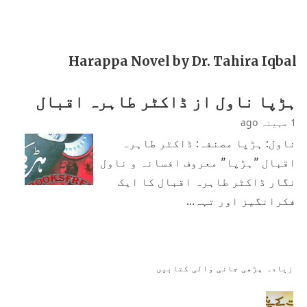
Harappa Novel by Dr. Tahira Iqbal
ہڑپا ناول از ڈاکٹر طاہرہ اقبال
1 مہینہ ago
ناول: ہڑپا مصنفہ: ڈاکٹر طاہرہ
اقبال "ہڑپا" معروف افسانہ و ناول
نگار ڈاکٹر طاہرہ اقبال کا ایک
فکرانگیز اور تہہ…
زیادہ پڑھی جانی والی کتابیں