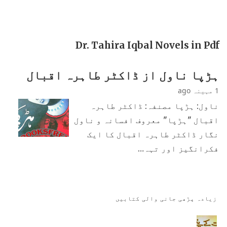
Dr. Tahira Iqbal Novels in Pdf
ہڑپا ناول از ڈاکٹر طاہرہ اقبال
1 مہینہ ago
ناول: ہڑپا مصنفہ: ڈاکٹر طاہرہ
اقبال "ہڑپا" معروف افسانہ و ناول
نگار ڈاکٹر طاہرہ اقبال کا ایک
فکرانگیز اور تہہ…
زیادہ پڑھی جانی والی کتابیں