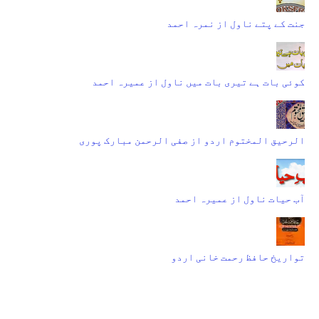
جنت کے پتے ناول از نمرہ احمد
کوئی بات ہے تیری بات میں ناول از عمیرہ احمد
الرحیق المختوم اردو از صفی الرحمن مبارک پوری
آب حیات ناول از عمیرہ احمد
تواریخ حافظ رحمت خانی اردو