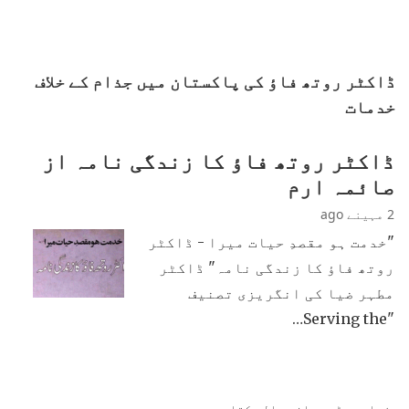
ڈاکٹر روتھ فاؤ کی پاکستان میں جذام کے خلاف
خدمات
ڈاکٹر روتھ فاؤ کا زندگی نامہ از
صائمہ ارم
2 مہینے ago
"خدمت ہو مقصدِ حیات میرا - ڈاکٹر
روتھ فاؤ کا زندگی نامہ" ڈاکٹر
مطہر ضیا کی انگریزی تصنیف
"Serving the…
زیادہ پڑھی جانی والی کتابیں