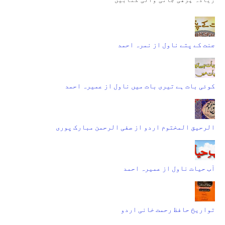
جنت کے پتے ناول از نمرہ احمد
کوئی بات ہے تیری بات میں ناول از عمیرہ احمد
الرحیق المختوم اردو از صفی الرحمن مبارک پوری
آب حیات ناول از عمیرہ احمد
تواریخ حافظ رحمت خانی اردو