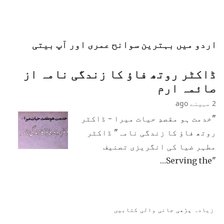
اردو میں بہترین سوانح عمری اور آپ بیتی
ڈاکٹر روتھ فاؤ کا زندگی نامہ از
صائمہ ارم
2 مہینے ago
"خدمت ہو مقصدِ حیات میرا - ڈاکٹر
روتھ فاؤ کا زندگی نامہ" ڈاکٹر
مطہر ضیا کی انگریزی تصنیف
"Serving the…
زیادہ پڑھی جانی والی کتابیں