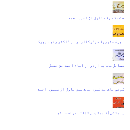
جنت کے پتے ناول از نمرہ احمد
بورک مٹیریا میڈیکااردو از ڈاکٹر ولیم بورک
فضائل صحابہ اردو از امام احمد بن حنبل
کوئی بات ہے تیری بات میں ناول از عمیرہ احمد
پریکٹس آف میڈیسن ڈاکٹر دولت سنگھ