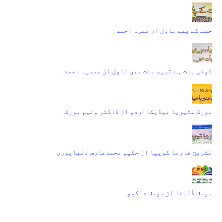
جنت کے پتے ناول از نمرہ احمد
کوئی بات ہے تیری بات میں ناول از عمیرہ احمد
بورک مٹیریا میڈیکااردو از ڈاکٹر ولیم بورک
تشریح فارما کوپیا از حکیم محمدعارف دنیاپوری
یوسف ذُلیخا از یوسف داکھوہ