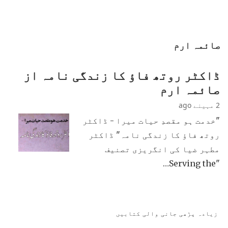
صائمہ ارم
ڈاکٹر روتھ فاؤ کا زندگی نامہ از
صائمہ ارم
2 مہینے ago
"خدمت ہو مقصدِ حیات میرا - ڈاکٹر
روتھ فاؤ کا زندگی نامہ" ڈاکٹر
مطہر ضیا کی انگریزی تصنیف
"Serving the…
زیادہ پڑھی جانی والی کتابیں