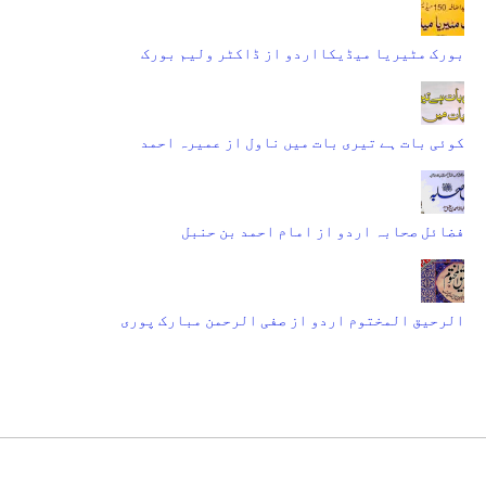
بورک مٹیریا میڈیکااردو از ڈاکٹر ولیم بورک
کوئی بات ہے تیری بات میں ناول از عمیرہ احمد
فضائل صحابہ اردو از امام احمد بن حنبل
الرحیق المختوم اردو از صفی الرحمن مبارک پوری