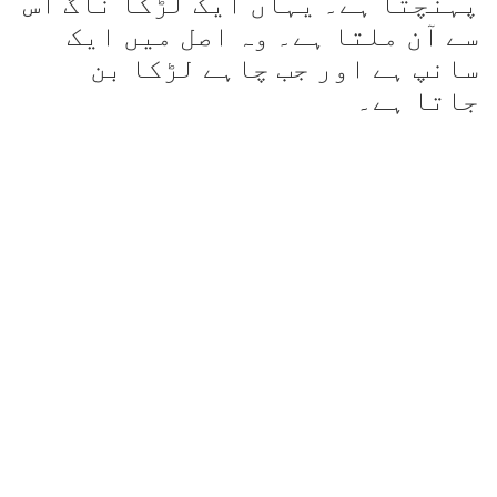
پہنچتا ہے۔ یہاں ایک لڑکا ناگ اس
سے آن ملتا ہے۔ وہ اصل میں ایک
سانپ ہے اور جب چاہے لڑکا بن
جاتا ہے۔