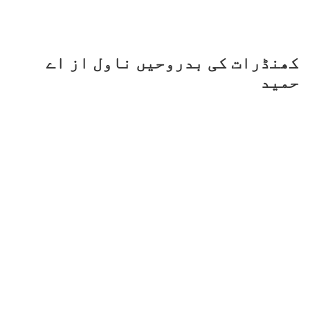
کھنڈرات کی بدروحیں ناول از اے
حمید