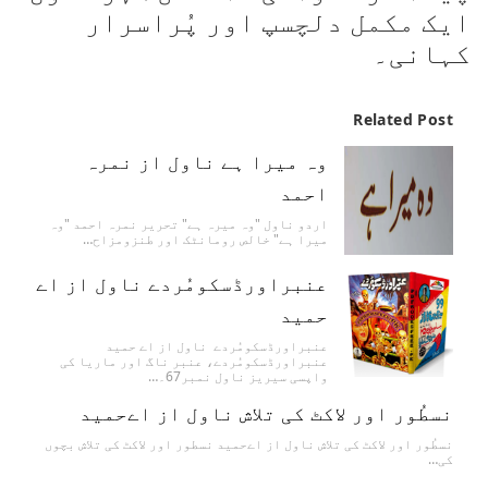
ایک مکمل دلچسپ اور پُراسرار
کہانی۔
Related Post
وہ میرا ہے ناول از نمرہ
احمد
اردو ناول "وہ میرہ ہے" تحریر نمرہ احمد "وہ
میرا ہے" خالص رومانٹک اور طنزومزاح…
عنبراورڈسکومُردے ناول از اے
حمید
عنبراورڈسکومُردے ناول از اے حمید
عنبراورڈسکومُردے، عنبر ناگ اور ماریا کی
واپسی سیریز ناول نمبر67۔…
نسطُور اور لاکٹ کی تلاش ناول از اےحمید
نسطُور اور لاکٹ کی تلاش ناول از اےحمید نسطور اور لاکٹ کی تلاش بچوں
کی…