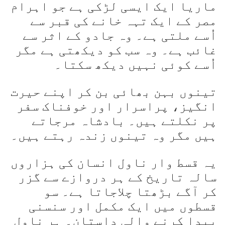
ماریا ایک ایسی لڑکی ہے جو اہرام
مصر کے ایک تہہ خانے کی قبر سے
اُسے ملتی ہے۔ وہ جادو کے اثر سے
غائب ہے۔ وہ سب کو دیکھتی ہے مگر
اُسے کوئی نہیں دیکھ سکتا۔
تینوں بہن بھائی بن کر اپنے حیرت
انگیز، پراسرار اور خوفناک سفر
پر نکلتے ہیں۔ بادشاہ مرجاتے
ہیں مگر وہ تینوں زندہ رہتے ہیں۔
یہ قسط وار ناول انسان کی ہزاروں
سالہ تاریخ کے ہر دروازے سے گزر
کر آگے بڑھتا چلاجاتا ہے۔ سو
قسطوں میں ایک مکمل اور سنسنی
پیدا کرنے والی داستان۔ ہر ناول