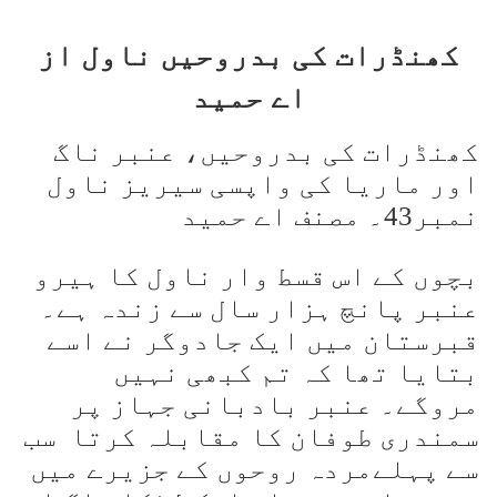
کھنڈرات کی بدروحیں ناول از
اے حمید
کھنڈرات کی بدروحیں، عنبر ناگ
اور ماریا کی واپسی سیریز ناول
نمبر43۔ مصنف اے حمید
بچوں کے اس قسط وار ناول کا ہیرو
عنبر پانچ ہزار سال سے زندہ ہے۔
قبرستان میں ایک جادوگر نے اسے
بتایا تھا کہ تم کبھی نہیں
مروگے۔ عنبر بادبانی جہاز پر
سمندری طوفان کا مقابلہ کرتا سب
سے پہلےمردہ روحوں کے جزیرے میں