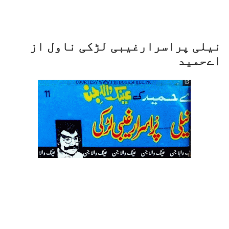
نیلی پراسرارغیبی لڑکی ناول از
اےحمید