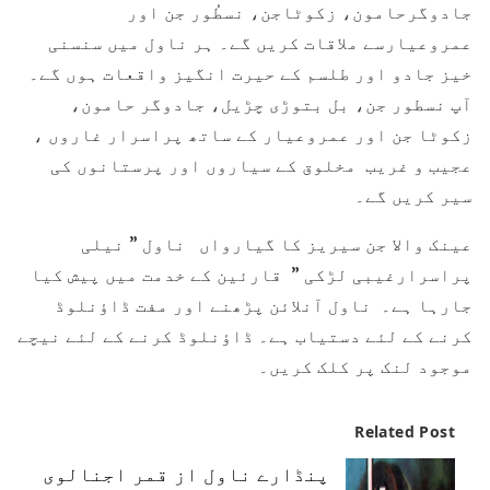
جادوگرحامون، زکوٹاجن، نسطُور جن اور
عمروعیارسے ملاقات کریں گے۔ ہر ناول میں سنسنی
خیز جادو اور طلسم کے حیرت انگیز واقعات ہوں گے۔
آپ نسطور جن، بل بتوڑی چڑیل، جادوگر حامون،
زکوٹا جن اور عمروعیار کے ساتھ پراسرار غاروں ،
عجیب و غریب مخلوق کے سیاروں اور پرستانوں کی
سیر کریں گے۔
عینک والا جن سیریز کا گیارواں ناول ” نیلی
پراسرارغیبی لڑکی ” قارئین کے خدمت میں پیش کیا
جارہا ہے۔ ناول آنلائن پڑھنے اور مفت ڈاؤنلوڈ
کرنے کے لئے دستیاب ہے۔ ڈاؤنلوڈ کرنے کے لئے نیچے
موجود لنک پر کلک کریں۔
Related Post
پنڈارے ناول از قمر اجنالوی