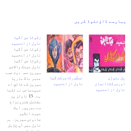
یہاں‌سے ڈاؤنلوڈ کریں
زکوٹا جن آگیا
ناول از اےحمید
زکوٹا جن آگیا
ناول از اےحمید
زکوٹا جن آگیا
ناول عینک والاجن
سیریز حصہ دوم جسے
بِل بتوڑی
نسطُورکاسرکٹ گیا
عنبر ناگ ماریا
اورسرکٹاانسان
ناول از اےحمید
سیریز کے خالق اے
ناول از اےحمید
حمیدصاحب نے لکھا
ہے۔ 15 ناولز پر
مشتمل طنزومزاح
سے بھرپور ایک
حیرت انگیز
جادوئی سیریز۔ ہر
ناول میں آپ چڑیل
بل بتوڑی،