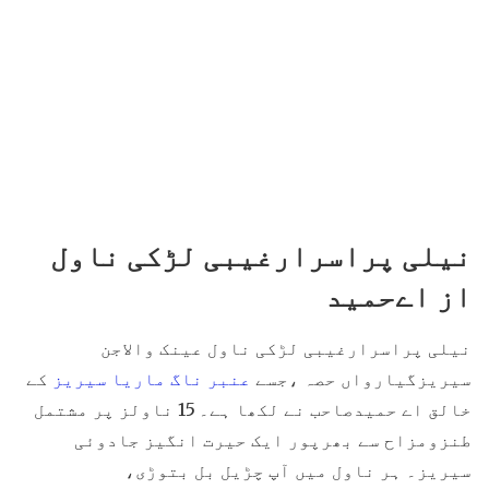
نیلی پراسرارغیبی لڑکی ناول
از اےحمید
نیلی پراسرارغیبی لڑکی ناول عینک والاجن
سیریزگیارواں حصہ ،جسے
عنبر ناگ ماریا سیریز
کے
خالق اے حمیدصاحب نے لکھا ہے۔ 15 ناولز پر مشتمل
طنزومزاح سے بھرپور ایک حیرت انگیز جادوئی
سیریز۔ ہر ناول میں آپ چڑیل بل بتوڑی،