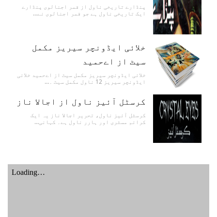
پنڈارے تاریخی ناول از قمر اجنالوی پنڈارے
ایک تاریخی ناول ہے جو قمر اجنالوی نے…
خلائی ایڈونچر سیریز مکمل
سیٹ از اےحمید
خلائی ایڈونچر سیریز مکمل سیٹ از اےحمید خلائی
ایڈونچر سیریز 12 ناول مکمل سیٹ ۔…
کرسٹل آئیز ناول از اجالا ناز
کرسٹل آئیز ناول، تحریر اجالا ناز یہ ایک
کرائم مسٹری اور ہارر ناول ہے۔ کہانی…