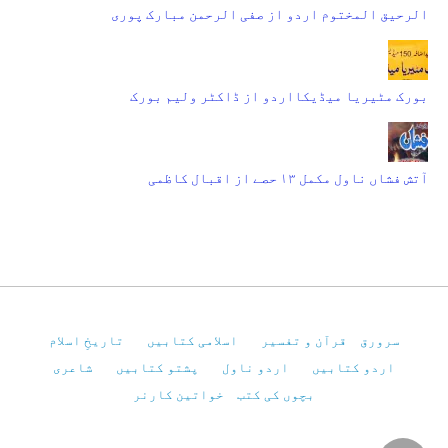
الرحیق المختوم اردو از صفی الرحمن مبارک پوری
بورک مٹیریا میڈیکااردو از ڈاکٹر ولیم بورک
آتش فشاں ناول مکمل ۱۳ حصے از اقبال کاظمی
سرورق
قرآن و تفسیر
اسلامی کتابیں
تاریخِ اسلام
اردو کتابیں
اردو ناول
پشتو کتابیں
شاعری
بچوں کی کتب
خواتین کارنر