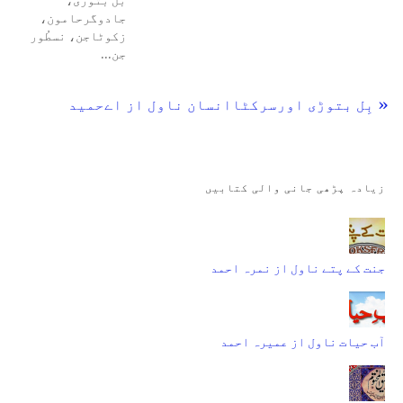
جادوگرحامون،
زکوٹاجن، نسطُور
جن…
« بِل بتوڑی اورسرکٹاانسان ناول از اےحمید
زیادہ پڑھی جانی والی کتابیں
جنت کے پتے ناول از نمرہ احمد
آب حیات ناول از عمیرہ احمد