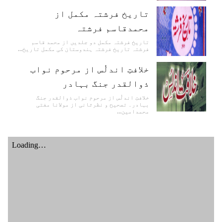
تاریخ فرشتہ مکمل از
محمدقاسم فرشتہ
تاریخ فرشتہ مکمل دو جلدیں از محمد قاسم
فرشتہ تاریخ فرشتہ ہندوستان کی مکمل تاریخ…
خلافتِ اندلُس از مرحوم نواب
ذوالقدر جنگ بہادر
خلافتِ اندلُس از مرحوم نواب ذوالقدر جنگ
بہادر۔ تصحیح و نظرثانی از مولانا مفتی
محمدامین…