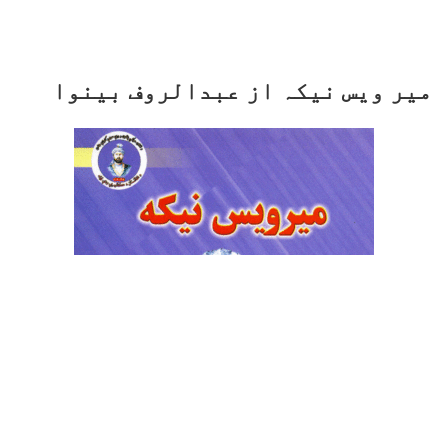
میر ویس نیکہ از عبدالروف بینوا