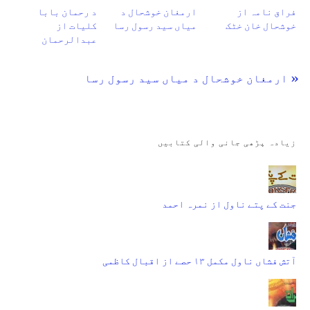
فراق نامہ از
ارمغان خوشحال د
د رحمان بابا
خوشحال خان خٹک
میاں سید رسول رسا
کلیات از
عبدالرحمان
« ارمغان خوشحال د میاں سید رسول رسا
زیادہ پڑھی جانی والی کتابیں
جنت کے پتے ناول از نمرہ احمد
آتش فشاں ناول مکمل ۱۳ حصے از اقبال کاظمی