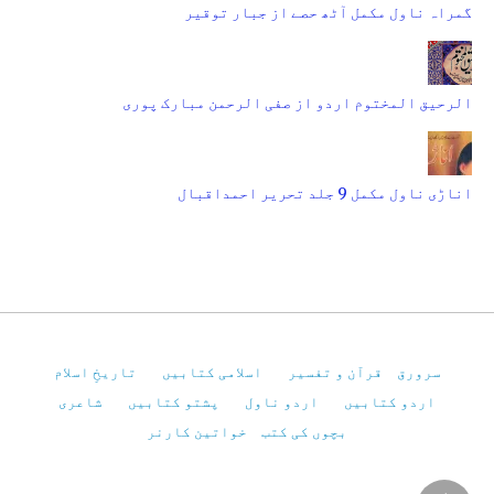
گمراہ ناول مکمل آٹھ حصے از جبار توقیر
الرحیق المختوم اردو از صفی الرحمن مبارک پوری
اناڑی ناول مکمل 9 جلد تحریر احمداقبال
سرورق
قرآن و تفسیر
اسلامی کتابیں
تاریخِ اسلام
اردو کتابیں
اردو ناول
پشتو کتابیں
شاعری
بچوں کی کتب
خواتین کارنر