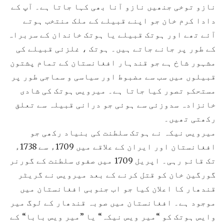
نازو توخی جنھیں نازو آنا بھی کہا جاتا ہے۔ آپ کے
دادا کرم خان جو اپنے قبیلے کے ملک منتخب ہوتے
آئے تھے اور ہوتک قبیلے یا ہوتک خاندان کے سربراہ
کے طور پر جانے جاتے ہیں۔ ہوتک ، غلزئی قبیلے کی
مشہور شاخ ہے جو قندہار افغانستان کے تمام پشتون
قبیلوں میں سب سے مضبوط اور سیاسی و سماجی طور پر
مستحکم تصور کیا جاتا ہے۔ میرویس ہوتک کی شادی
خانزادہ سدوزئی سے ہوئی جو درانی قبیلہ سے تعلق
رکھتی تھیں۔
میرویس نیکہ نے ہوتک سلطنت کی بنیاد رکھی جو
افغانستان اور ایران کے علاقے میں 1709ء سے 1738ء
تک قائم رہی۔ اپریل 1709 میں صفوی سلطنت کے گورنر
گورگین خان کو قتل کرنے کے بعد میرویس نے گریٹر
قندھار کا اعلان کیا جو اب جنوبی افغانستان میں
موجود ہے۔ افغانستان میں صوبہ قندھار کے لوگ میر
وایس ہوتک کو “میر ویس نیکہ“ یا ”میر ویس بابا“ کے