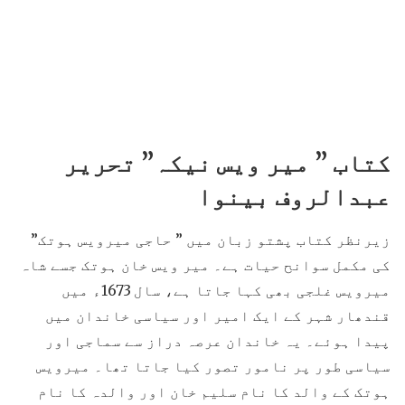
کتاب ” میر ویس نیکہ” تحریر
عبدالروف بینوا
زیرنظر کتاب پشتو زبان میں ” حاجی میرویس ہوتک”
کی مکمل سوانح حیات ہے۔ میر ویس خان ہوتک جسے شاہ
میرویس غلجی بھی کہا جاتا ہے، سال 1673ء میں
قندھار شہر کے ایک امیر اور سیاسی خاندان میں
پیدا ہوئے۔ یہ خاندان عرصہ دراز سے سماجی اور
سیاسی طور پر نامور تصور کیا جاتا تھا۔ میرویس
ہوتک کے والد کا نام سلیم خان اور والدہ کا نام