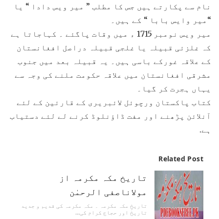
نام سے پکارتے ہیں جس کا مطلب ” میر ویس دادا “ یا
“میر وایس بابا “ کے ہیں۔
میر ویس نومبر 1715 ء میں وقات پاگئے ۔ کہاجاتا ہے
کہ غلزئی قبیلہ یا غلجی قبیلہ دراصل افغانستان
کے علاقہ غورکے باسی ہیں۔ یہ قبیلہ بعد میں جنوب
مشرقی افغانستان میں علاقہ حکومت ملنے کی وجہ سے
یہاں ہجرت کر گیا۔
کتاب پاکستان ورچوئل لائبریری کے قارئین کے لئے
آنلائن پڑھنے اور مفت ڈاؤنلوڈ کرنے لے لئے دستیاب
ہے.
Related Post
تاریخ مکہ مکرمہ از
مولاناصفی الرحمٰن
تاریخِ مکہ مکرمہ ۔ مکہ مکرمہ کی قدیم و جدید
تاریخ اور حجاج کرام کی…