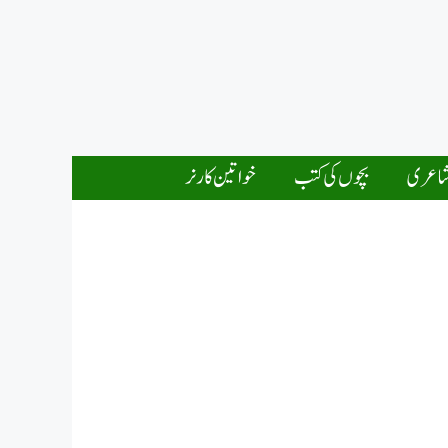
اعری
بچوں کی کتب
خواتین کارنر