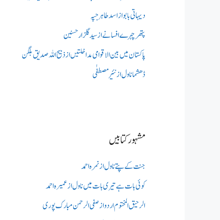
دیہاتی بابو از اسد طاہر جپہ
پتھر چہرے افسانے از سید گلزار حسنین
پاکستان میں بین الاقوامی مداخلتیں از ذبیح اللہ صدیق بلگن
ڈھشما ناول از نئیر مصطفٰی
مشہور کتابیں
جنت کے پتے ناول از نمرہ احمد
کوئی بات ہے تیری بات میں ناول از عمیرہ احمد
الرحیق المختوم اردو از صفی الرحمن مبارک پوری