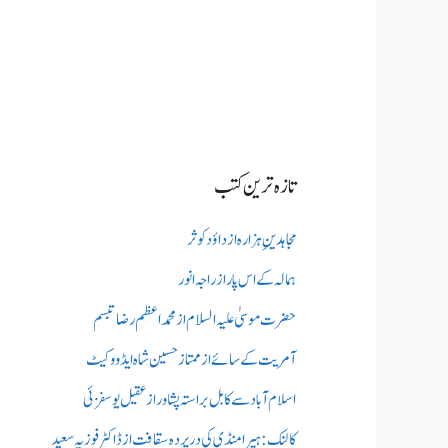
تازہ ترین کتب
مجاہدینِ ہزارہ از داؤد کوثر
ہمالہ کے اس پار از راجہ انور
حضرت موسیٰ علیہ السلام از محمد اعظم رضا تبسم
آمریت کے سائے از ممتاز حسین شاہ ایڈووکیٹ
اسلام آباد سے کابل براستہ پشاور از عقیل یوسفزئی
کالنک: ہیرا منڈی کی در پردہ سقافت از ڈاکٹر فوزیہ سعید