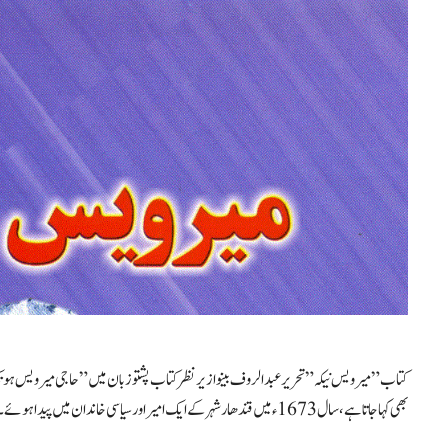
کتاب ” میر ویس نیکہ” تحریر عبدالروف بینوا زیرنظر کتاب پشتو زبان میں ” حاجی میرویس 
بھی کہا جاتا ہے، سال 1673ء میں قندھار شہر کے ایک امیر اور سیاسی خاندان میں پیدا ہوئے۔ یہ خاندان …