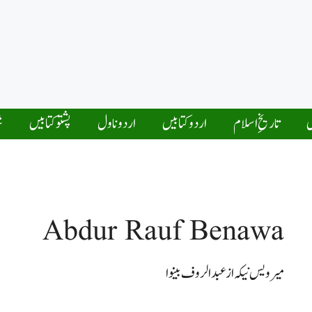
ں
تاریخِ اسلام
اردو کتابیں
اردو ناول
پشتو کتابیں
ش
Abdur Rauf Benawa
میر ویس نیکہ از عبدالروف بینوا