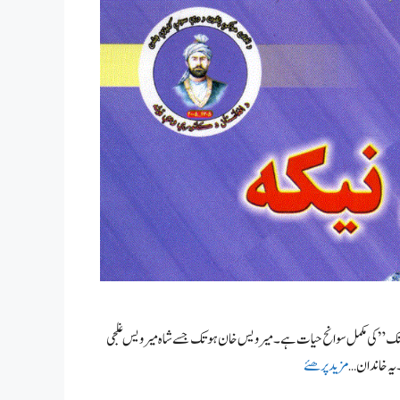
ہوتک” کی مکمل سوانح حیات ہے۔ میر ویس خان ہوتک جسے شاہ میرویس غلجی
مزید پرھئے