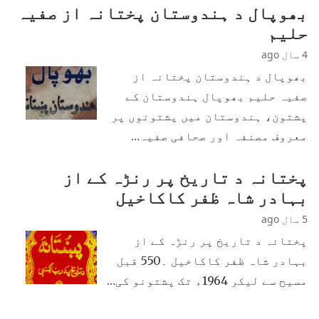
بھوپال د ہندوستان پختانہ از صفیہ
حلیم
4 سال ago
بھوپال د ہندوستان پختانہ از
صفیہ حلیم بھوپال ہندوستان کے
پشتون، ہندوستان میں پشتونوں پر
معروف مصنفہ اور صحافی صفیہ…
پختانہ د تاریخ پر رنڑہ کے از
بہادر شاہ ظفر کاکاخیل
5 سال ago
پختانہ د تاریخ پر رنڑہ کے از
بہادر شاہ ظفر کاکاخیل ۔550 قبل
مسیح سے لیکر 1964ء تک پشتونو کی…