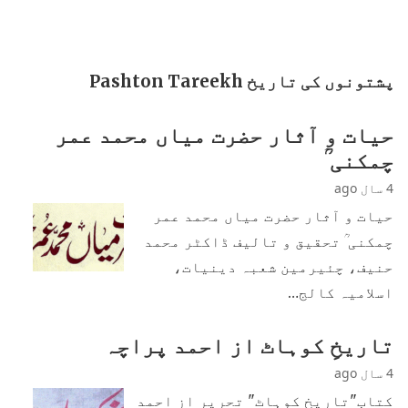
پشتونوں کی تاریخ Pashton Tareekh
حیات و آثار حضرت میاں محمد عمر
چمکنی ؒ
4 سال ago
حیات و آثار حضرت میاں محمد عمر
چمکنی ؒ تحقیق و تالیف ڈاکٹر محمد
حنیف، چئیرمین شعبہ دینیات،
اسلامیہ کالج…
تاریخِ کوہاٹ از احمد پراچہ
4 سال ago
کتاب"تاریخِ کوہاٹ" تحریر از احمد