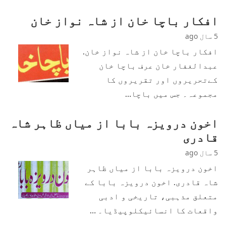
افکار باچا خان از شاہ نواز خان
5 سال ago
افکار باچا خان از شاہ نواز خان.
عبدالغفار خان عرف باچا خان
کےتحریروں اور تقریروں کا
مجموعہ۔ جس میں باچا…
اخون درویزہ بابا از میاں ظاہر شاہ
قادری
5 سال ago
اخون درویزہ بابا از میاں ظاہر
شاہ قادری. اخون درویزہ بابا کے
متعلق مذہبی، تاریخی و ادبی
واقعات کا انسائیکلوپیڈیا۔ …