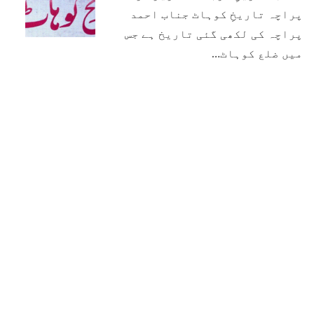
پراچہ تاریخِ کوہاٹ جناب احمد
پراچہ کی لکھی گئی تاریخ ہے جس
میں ضلع کوہاٹ…