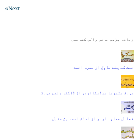
Next»
زیادہ پڑھی جانی والی کتابیں
جنت کے پتے ناول از نمرہ احمد
بورک مٹیریا میڈیکااردو از ڈاکٹر ولیم بورک
فضائل صحابہ اردو از امام احمد بن حنبل