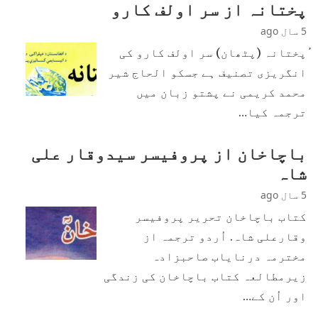
پختانہ از سر اولف کارو
5 سال ago
ٔٔپختانہ (پٹھان) سر اولف کارو کی
انگریزی تصنیف ہے جسکو الحاج شیر
محمد کریمی نے پشتو زبان میں
ترجمہ کیا…
باچاخان از پروفیسر سیدوقار علی
شاہ
5 سال ago
کتاب باچاخان تحریر پروفیسر
وقارعلی شاہ. اُردو ترجمہ از
مخترمہ درنایاب صاحبزادہ
زیرمطالعہ کتاب باچاخان کی زندگی
اور اُن کے…