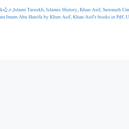
Sawaneh Um
,
Khan Asif
,
Islamic History
,
Islami Tareekh
,
تاریخ History books
am Imam Abu Hanifa by Khan Asif
,
Khan Asif's books in Pdf
,
U