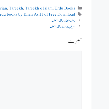
Categories
rian
,
Tareekh
,
Tareekh e Islam
,
Urdu Books
Tags
rdu books by Khan Asif Pdf Free Download
رضیہ سلطانہ از خان آصف
سربُریدہ ناول از خان آصف
Comment