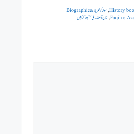
,
سوانح عمریاں Biographies
Faqih e Az
,
خان آصف کی مشہور کتابیں