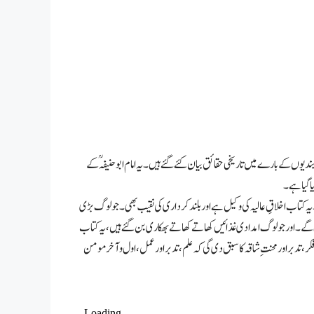
ہ بندیوں کے بارے میں تاریخی حقائق بیان کئے گئے ہیں۔ یہ امام ابوحنیفہؒ کے
ا گیا ہے۔
 کتاب اخلاقِ عالیہ کی وکیل ہے اور بلند کرداری کی نقیب بھی۔ جو لوگ بڑی
۔ اور جو لوگ امدادی غذائیں کھاتے کھاتے بھکاری بن گئے ہیں، یہ کتاب
دبر اور محنتِ شاقہ کا سبق دی گی کہ علم، تدبر اور عمل ، اول و آخر مومن