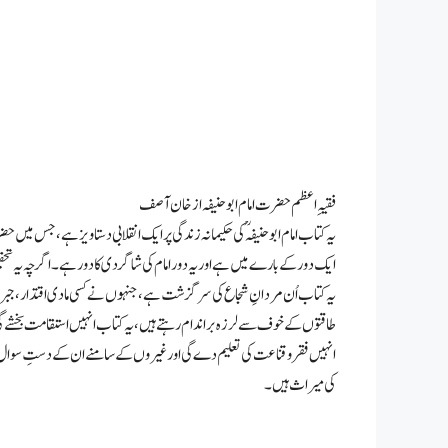
فقیہِ اعظم حضرت امام ابو حنیفہ از خان آصف
یہ کتاب امام ابوحنیفہ ؒ کی حکیمانہ زندگی پر ایک انقلابی دستاویز ہے ، جس میں 
ایک دور کے بارے میں ہے اور یہ دور امام کی شاگردی کا دور ہے۔ اگرچہ یہ تحقیق ب
یہ کتاب اُن مردانِ شجاع کی سرگزشت ہے، جنہوں نے کسی مادی اقتدار، جبر، ت
طاقتوں کے خوف سے لرزہ براندام رہتے ہیں، یہ کتاب انہیں استقامت بخشے 
انہیں فقر و قناعت کی تعلیم دے گی اور غیروں کے سامنے ان کے دستِ سوال کو 
کی میراث ہیں۔