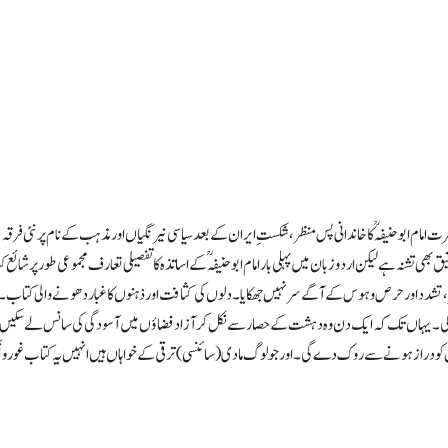
حضرت امام ابوحنیفہؒ کا خاندانی پس منظر، شکستِ ایران کے بعد سیاسی نیرنگیاں اور مذہب کے نام پر نئی فرق
ھی تشنہ ہے لیکن اردو زبان میں پہلی بار امام ابوحنیفہؒ کے اساتذہ کا تفصیلی تعارف مجموعی طور پر شائع کی
شدد اور حرص و ہوس کے آگے سر نہیں جھکایا۔ دلوں کی کثافت اور ذہنوں کا غبار دھونے والی کتاب۔ یہ
گی۔ یہاں تک کہ ایک دن وہ دہشت کے حصار سے نکل کر آزاد فضاؤں میں آسودگی کی سانس لے سکیں گے
دراز ہونے سے روک دے گی۔ اور جو لوگ مادی (سائنسی) ترقی کے خواہاں ہیں انہیں یہ کتاب غور و فکر ، ت