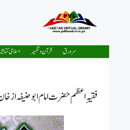
Ski
t
conten
سرورق
قرآن و تفسیر
اسلامی کتابی
فقیہِ اعظم حضرت امام ابو حنیفہ از 