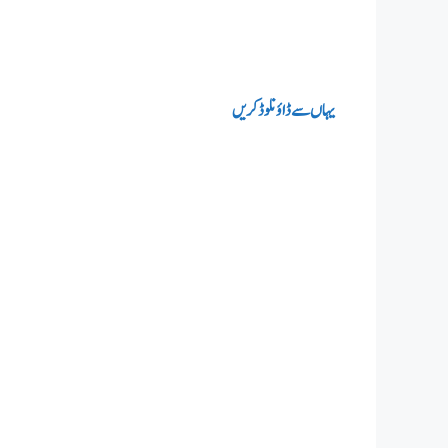
یہاں‌سے ڈاؤنلوڈ کریں