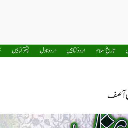
ں
تاریخِ اسلام
اردو کتابیں
اردو ناول
پشتو کتابیں
ش
خان آصف