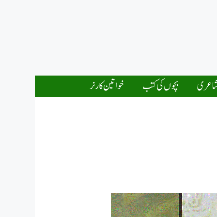
اعری
بچوں کی کتب
خواتین کارنر