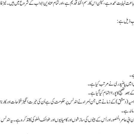
اعت نہایت عمدہ ہے، لیکن اس کا رسم الخط قدیم ہے، اور تمام عناوین ابواب کے شروع میں ہیں۔ نیز فارسی
حسبِ ذیل ہے:
 تصحیح کا پورا اہتمام کیا گیا ہے۔
 (دمشق) کے زمانے میں جن اُمراء نے اندلس پر حکومت کی ہے اُن کی حیرت انگیز فتوحات اور کارناموں
زمانہ ہے۔
بی عامر المنصور اور اُس کے بیٹوں کی سازشوں اور کامیابیوں اور طوائف الملوکی کا تذکرہ ہے۔ یہ اندلس میں