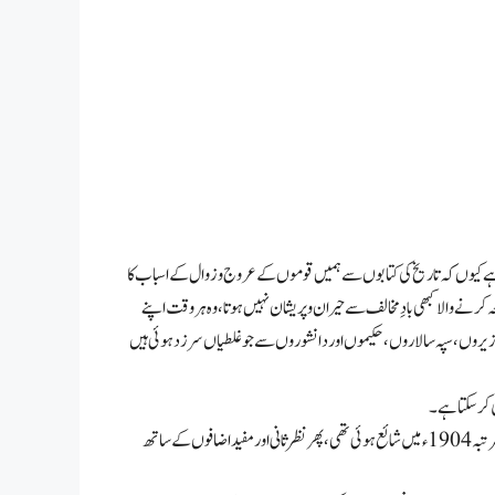
ید ہے کیوں کہ تاریخ کی کتابوں سے ہمیں قوموں کے عروج و زوال کے اسباب کا
نے والا کبھی بادِ مخالف سے حیران و پریشان نہیں ہوتا، وہ ہر وقت اپنے
وزیروں، سپہ سالاروں، حکیموں اور دانشوروں سے جو غلطیاں سرزد ہوئی ہیں
ی کرسکتا ہے۔
مرحوم نواب ذولقد جنگ بہادر کی یہ کتاب “خلافتِ اندلس” نہایت معتبر اور اندلس کی اسلامی تاریخ پر اردو میں جتنی کتابیں دستیاب ہیں، ان میں سب سے بہتر ہے۔ یہ کتاب پہلی مرتبہ 1904ء میں شائع ہوئی تھی، پھر نظرثانی اور مفید اضافوں کے ساتھ