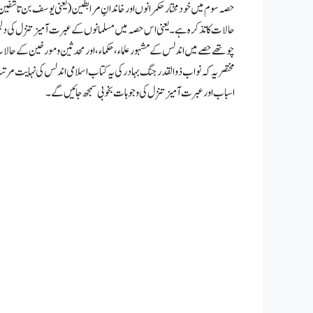
حصہ سوم میں خودمختار حکمرانوں اور خاندانِ مرابطین (یعنی یوسف بن تاشفین
حالات کا تذکرہ ہے۔ یعنی اس حصہ میں مسلمانوں کے عبرت آمیز تنزل کی د
چوتھے حصے میں اندلس کے مشہور علماء، حکماء، اور محدثین و مورخین کے حالات
مختصر یہ کہ نواب ذوالقدر جنگ بہادر کی یہ کتاب اسلامی اندلس کی نہایت مر
اسباب اور عبرت آمیز تنزل کی وجوہات بخوبی سمجھ جائیں گے۔