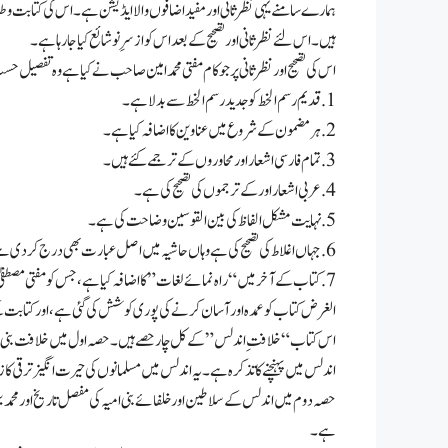
ہمارے سامنے یہی نظرثانی اور مفید اضافوں والا ایڈیشن ہے۔ اس کی کتابت و طب
ہیں۔ اس لئے نظرثانی اور تصحیح کے بعد اس کو ازسرِ نو شائع کیا جارہا ہے۔
اس کی تصحیح اور نظرثانی پر جو کام مفتی محمد امین صاحب نے کیا ہے وہ تفصیل 
1. قدیم رسم الخط کو جدید رسم الخط سے بدلا ہے۔
2. ہر مضمون کے شروع میں عناوین کا اضافہ کیا ہے۔
3. تمام فارسی اشعار اور محاوروں کے ترجمے کئے ہیں۔
4. عربی اشعار اور کے ترجموں کی تصحیح کی ہے۔
5. نہایت مشکل الفاظ کی بین القوسین وضاحت کی ہے۔
6. جہاں اغلاط کی تصحیح کی ہے وہاں حاشیہ میں اصل عبارت بھی درج کردی ہے۔
7. کتاب کے آخر میں “راہ نمائے لغات” کا اضافہ کیا ہے، جس کو مفتی مصطفیٰ امیں پالنپوری نے مرتب کیا ہے۔
الغرض کتاب کو عمدہ اور آسان کرنے کی پوری کوشش کی گئی ہے، اور کتابت کے بعد
اس کتاب “خلافتِ اندلس ” کے کل چار حصے ہیں۔ حصہ اول میں خلافت بنی امیہ
اندلس میں پہنچنے کا تذکرہ ہے۔ یہ اندلس میں مسلمانوں کی حیرت انگیز ترقی کا 
حصہ دوم میں اندلس کے سلاطین اور خلفائے بنی امیہ کی مفصل تاریخ اور محمد بن ا
ہے۔