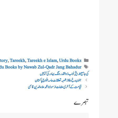
Categories
tory
,
Tareekh
,
Tareekh e Islam
,
Urdu Books
Tags
du Books by Nawab Zul-Qadr Jang Bahadur
کی جامع تاریخ
,
نواب ذوالقدر جنگ بہادر کی کتابیں
جنون رخ وفا از شعبہ تعلقات عامہ افواج پاکستان
قیامت کے آخری علامات از مولانا محمد علاء الدین قاسمی
Comment