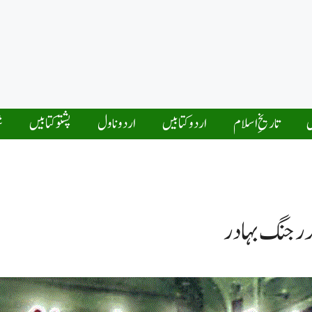
ں
تاریخِ اسلام
اردو کتابیں
اردو ناول
پشتو کتابیں
ش
در جنگ بہادر