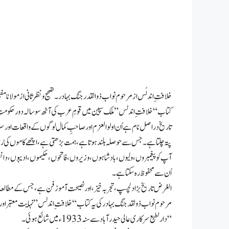
خلافتِ اندلُس از مرحوم نواب ذوالقدر جنگ بہادر۔ تصحیح و نظرثانی از مولانا مفت
کتاب “خلافتِ اندلس” ملک سپین میں قومِ عرب کی آٹھ سو سالہ دور حکومت، 
تاریخ دراصل نام ہے اُن اولوالعزم اور صاحبِ کمال لوگوں کے واقعات اور سرگ
پتہ چلتا ہے۔ جس سے حوصلہ بلند ہوتا ہے، ہمت بڑھتی ہے، اچھے کاموں کی رُغب
آپ کو پیغمبروں، ولیوں، بادشاہوں، وزیروں، فاتحوں، حکیموں، ادیبوں، دانش
اُن سے محفوظ رہ سکتا ہے۔
الغرض تاریخ بڑا دلچسپ، تجربہ خیز، اور نصیحت آموز فن ہے، جس کے مطالعہ 
“دارلطبع سرکاری عالی حیدرآباد سے سنہ 1933ء میں شائع ہوئی۔