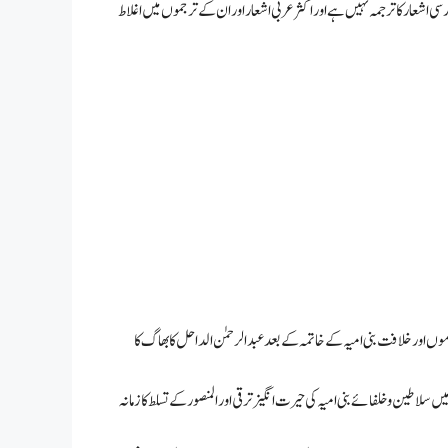
 اشعار کا ترجمہ نہیں ہے اور اکثر عربی اشعار اور ان کے ترجموں میں اغلاط
 اور خلافت بنی امیہ کے خاتمہ کے بعد عبدالرحمٰن الداحل کا بھاگ کا
 سلاطین و خلفائے بنی امیہ کی حیرت انگیز ترقی اور المنصور کے تسلط کا زمانہ