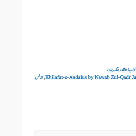
نواب ذوالقدر جنگ بہادر
Khilafat-e-Andalus by Nawab Zul-Qadr J
,
اندلس