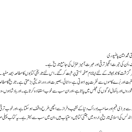
ی محمدامین پالنپوری
اُن کی حیرت انگیز ترقی اور عبرت آمیز تنزل کی جامع تاریخ ہے۔
زشت کا جو ہمیشہ کے لئے اپنا نام صفحہ ہستی پر ثبت کر گئے۔ اس لئے تاریخی کتابوں کا مطالعہ بیحد مف
ت اور بُرے کاموں سے نفرت پیدا ہوتی ہے، دانائی، بصیرت اور دوراندیشی بڑھتی ہے۔ تاریخ کا مطالعہ کر
وروں اور باکمال لوگوں کی مجلس میں پاتا ہے، اور ان سب سے خوب استفادہ کرتا ہے۔ اور بادشاہوں ، 
سے ہر ذی فہم اور صاحبِ اِدراک دنیا کے نشیب و فراز سے اچھی طرح واقف ہوسکتا ہے ، اور خوب ترق