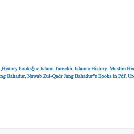
Muslim His
,
Islamic History
,
Islami Tareekh
,
تاریخ History books
,
ang Bahadur
,
Nawab Zul-Qadr Jang Bahadur"s Books in Pdf
,
Ur