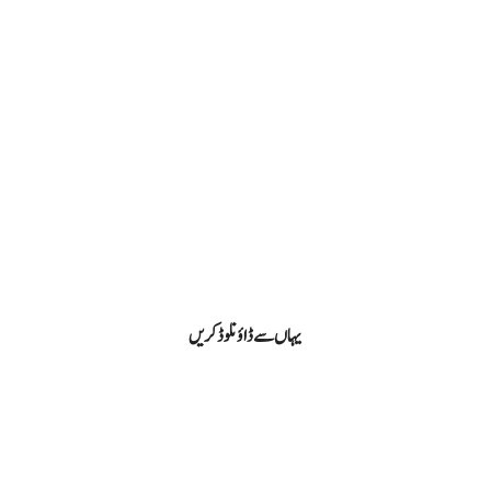
یہاں‌سے ڈاؤنلوڈ کریں