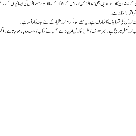
 کے خاندان) اور موحدین یعنی عبدالمؤمن اور اس کے احفاد کے حالات، مسلمانوں کی عیسائیوں کے ساتھ
لخراش داستان ہے۔
 اور اُن کی تصانیف کا تعارف ہے۔ یہ حصے علماء کرام اور طلباء کے لئے بہت کارآمد ہے۔
تب اور مکمل تاریخ ہے۔ نیز مصنف کا طرزِ نگارش ادیبانہ ہے جس سے کتاب کا لطف دوبالا ہوجاتا ہے۔ ا