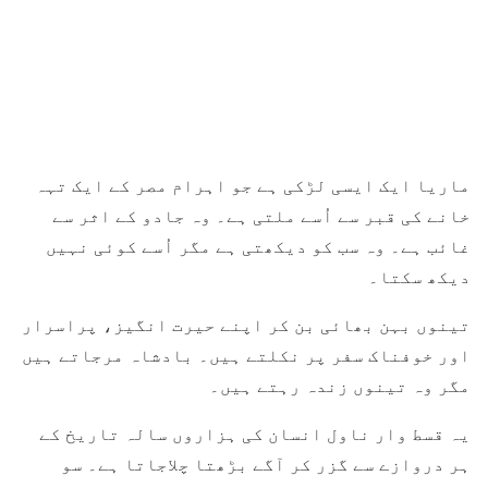
ماریا ایک ایسی لڑکی ہے جو اہرام مصر کے ایک تہہ
خانے کی قبر سے اُسے ملتی ہے۔ وہ جادو کے اثر سے
غائب ہے۔ وہ سب کو دیکھتی ہے مگر اُسے کوئی نہیں
دیکھ سکتا۔
تینوں بہن بھائی بن کر اپنے حیرت انگیز، پراسرار
اور خوفناک سفر پر نکلتے ہیں۔ بادشاہ مرجاتے ہیں
مگر وہ تینوں زندہ رہتے ہیں۔
یہ قسط وار ناول انسان کی ہزاروں سالہ تاریخ کے
ہر دروازے سے گزر کر آگے بڑھتا چلاجاتا ہے۔ سو