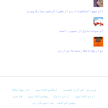
الرحیق المختوم اردو از صفی الرحمن مبارک پوری
آب حیات ناول از عمیرہ احمد
تواریخ حافظ رحمت خانی اردو
سرورق
قرآن و تفسیر
اسلامی کتابیں
تاریخِ اسلام
اردو کتابیں
اردو ناول
پشتو کتابیں
شاعری
بچوں کی کتب
خواتین کارنر