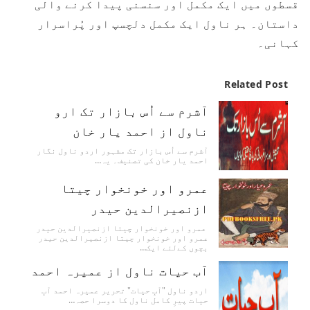
قسطوں میں ایک مکمل اور سنسنی پیدا کرنے والی
داستان۔ ہر ناول ایک مکمل دلچسپ اور پُراسرار
کہانی۔
Related Post
آشرم سے اُس بازار تک ارو
ناول از احمد یار خان
آشرم سے اُس بازار تک مشہور اردو ناول نگار
احمد یار خان کی تصنیف۔ یہ…
عمرو اور خونخوار چیتا
ازنصیرالدین حیدر
عمرو اور خونخوار چیتا ازنصیرالدین حیدر
عمرو اور خونخوار چیتا ازنصیرالدین حیدر
بچوں کےلئے ایک…
آب حیات ناول از عمیرہ احمد
اردو ناول "آبِ حیات" تحریر عمیرہ احمد آبِ
حیات پیرِ کامل ناول کا دوسرا حصہ…