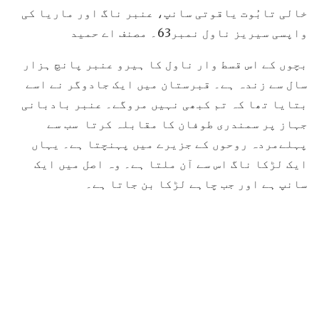
خالی تابُوت یاقوتی سانپ، عنبر ناگ اور ماریا کی
واپسی سیریز ناول نمبر63۔ مصنف اے حمید
بچوں کے اس قسط وار ناول کا ہیرو عنبر پانچ ہزار
سال سے زندہ ہے۔ قبرستان میں ایک جادوگر نے اسے
بتایا تھا کہ تم کبھی نہیں مروگے۔ عنبر بادبانی
جہاز پر سمندری طوفان کا مقابلہ کرتا سب سے
پہلےمردہ روحوں کے جزیرے میں پہنچتا ہے۔ یہاں
ایک لڑکا ناگ اس سے آن ملتا ہے۔ وہ اصل میں ایک
سانپ ہے اور جب چاہے لڑکا بن جاتا ہے۔