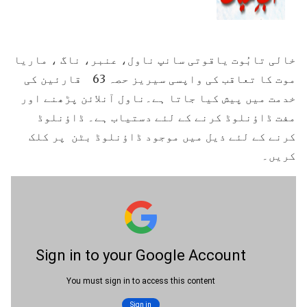
خالی تابُوت یاقوتی سانپ ناول، عنبر، ناگ ، ماریا
موت کا تعاقب کی واپسی سیریز حصہ 63 قارئین کی
خدمت میں پیش کیا جاتا ہے۔ناول آنلائن پڑھنے اور
مفت ڈاؤنلوڈ کرنے کے لئے دستیاب ہے۔ ڈاؤنلوڈ
کرنے کے لئے ذیل میں موجود ڈاؤنلوڈ بٹن پر کلک
کریں۔