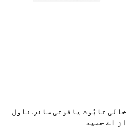
خالی تابُوت یاقوتی سانپ ناول
از اے حمید