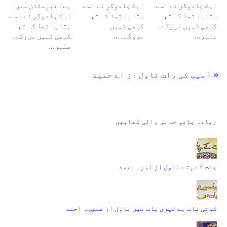
ایک جادوگر نے اسے
ایک جادوگر نے اسے
ہے۔ قبرستان میں
بتایا تھا کہ تم
بتایا تھا کہ تم
ایک جادوگر نے اسے
کبھی نہیں مروگے۔
کبھی نہیں
بتایا تھا کہ تم
عنبر…
مروگے۔…
کبھی نہیں مروگے۔
عنبر…
« آسیب کی رات ناول از اے حمید
زیادہ پڑھی جانی والی کتابیں
جنت کے پتے ناول از نمرہ احمد
کوئی بات ہے تیری بات میں ناول از عمیرہ احمد