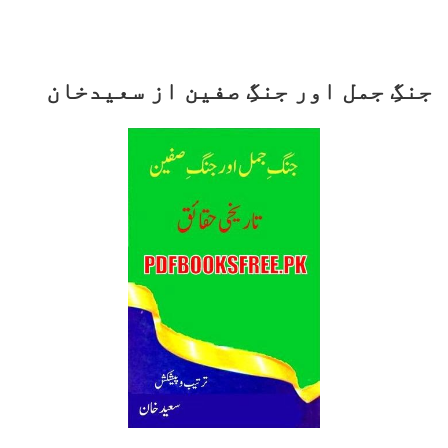
جنگِ جمل اور جنگِ صفین از سعیدخان