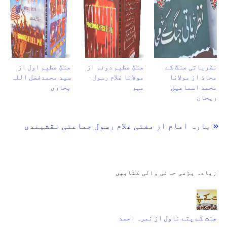
نظریاتی جنگ کے
جنگِ عظیم دوئم از
جنگِ عظیم اول از
محاذ از مولانا
مولانا غلام رسول
سید محمدفضل اللہ
محمد اسماعیل
مہر
بخاری
ریحان
« بارہ امام از مفتی غلام رسول جماعتی نقشبندی
زیادہ پڑھی جانی والی کتابیں
جنت کے پتے ناول از نمرہ احمد