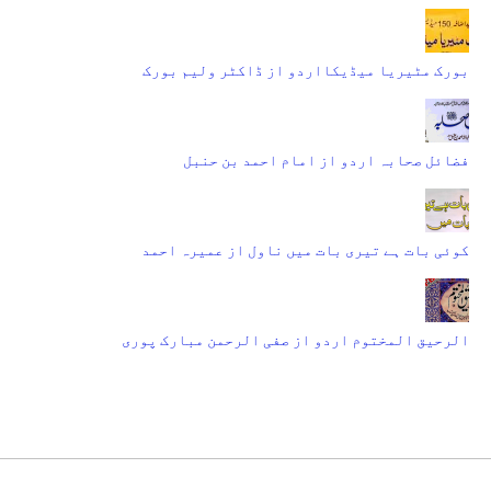
بورک مٹیریا میڈیکااردو از ڈاکٹر ولیم بورک
فضائل صحابہ اردو از امام احمد بن حنبل
کوئی بات ہے تیری بات میں ناول از عمیرہ احمد
الرحیق المختوم اردو از صفی الرحمن مبارک پوری