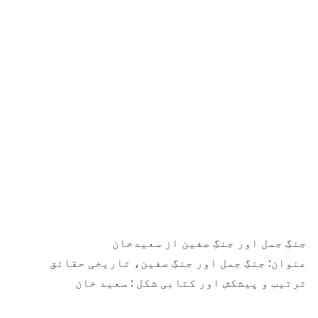
جنگِ جمل اور جنگِ صفین از سعیدخان
عنوان: جنگِ جمل اور جنگِ صفین، تاریخی حقائق
ترتیب و پیشکش اور کتابی شکل : سعید خان