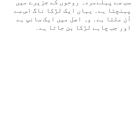
سب سے پہلےمردہ روحوں کے جزیرے میں
پہنچتا ہے۔ یہاں ایک لڑکا ناگ اس سے
آن ملتا ہے۔ وہ اصل میں ایک سانپ ہے
اور جب چاہے لڑکا بن جاتا ہے۔