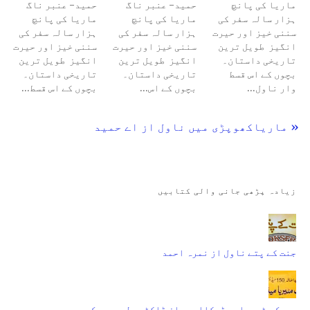
ماریا کی پانچ
حمید- عنبر ناگ
حمید- عنبر ناگ
ہزار سالہ سفر کی
ماریا کی پانچ
ماریا کی پانچ
سننی خیز اور حیرت
ہزار سالہ سفر کی
ہزار سالہ سفر کی
انگیز طویل ترین
سننی خیز اور حیرت
سننی خیز اور حیرت
تاریخی داستان۔
انگیز طویل ترین
انگیز طویل ترین
بچوں کے اس قسط
تاریخی داستان۔
تاریخی داستان۔
وار ناول…
بچوں کے اس…
بچوں کے اس قسط…
« ماریاکھوپڑی میں ناول از اے حمید
زیادہ پڑھی جانی والی کتابیں
جنت کے پتے ناول از نمرہ احمد
بورک مٹیریا میڈیکااردو از ڈاکٹر ولیم بورک