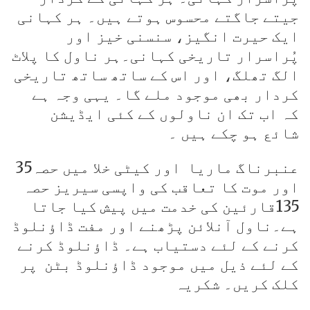
جیتے جاگتے محسوس ہوتے ہیں۔ ہر کہانی
ایک حیرت انگیز، سنسنی خیز اور
پُراسرار تاریخی کہانی۔ہر ناول کا پلاٹ
الگ تھلگ، اور اس کے ساتھ ساتھ تاریخی
کردار بھی موجود ملے گا۔ یہی وجہ ہے
کہ اب تک ان ناولوں کے کئی ایڈیشن
شائع ہو چکے ہیں ۔
عنبرناگ ماریا اور کیٹی خلا میں حصہ35
اور موت کا تعاقب کی واپسی سیریز حصہ
135قارئین کی خدمت میں پیش کیا جاتا
ہے۔ناول آنلائن پڑھنے اور مفت ڈاؤنلوڈ
کرنے کے لئے دستیاب ہے۔ ڈاؤنلوڈ کرنے
کے لئے ذیل میں موجود ڈاؤنلوڈ بٹن پر
کلک کریں۔ شکریہ