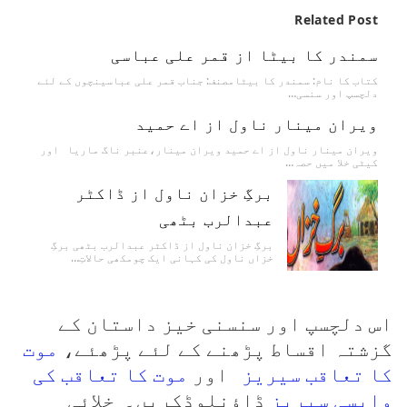
Related Post
سمندر کا بیٹا از قمر علی عباسی
کتاب کا نام: سمندر کا بیٹامصنف: جناب قمر علی عباسینچوں کے لئے
دلچسپ اور سنسی…
ویران مینار ناول از اے حمید
ویران مینار ناول از اے حمید ویران مینار،عنبر ناگ ماریا اور
کیٹی خلا میں حصہ…
برگِ خزان ناول از ڈاکٹر
عبدالرب بٹھی
برگِ خزان ناول از ڈاکٹر عبدالرب بٹھی برگِ
خزاں ناول کی کہانی ایک چومکھی حالاتِ…
اس دلچسپ اور سنسنی خیز داستان کے
گزشتہ اقساط پڑھنے کے لئے پڑھئے،
موت
کا تعاقب سیریز
اور
موت کا تعاقب کی
واپسی سیریز
ڈاؤنلوڈکریں۔ خلائی