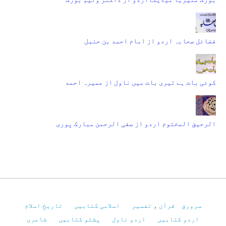
فضائل صحابہ اردو از امام احمد بن حنبل
کوئی بات ہے تیری بات میں ناول از عمیرہ احمد
الرحیق المختوم اردو از صفی الرحمن مبارک پوری
سرورق
قرآن و تفسیر
اسلامی کتابیں
تاریخِ اسلام
اردو کتابیں
اردو ناول
پشتو کتابیں
شاعری