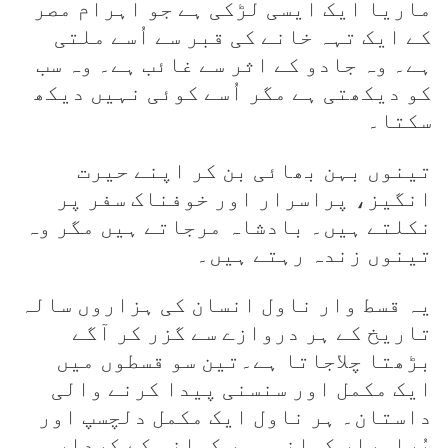
ماریا ایک ایسی لڑکی ہے جو اہرام مصر
کے ایک تہہ خانے کی قبر سے اُسے ملتی
ہے۔ وہ جادو کے اثر سے غائب ہے۔ وہ سب
کو دیکھتی ہے مگر اُسے کوئی نہیں دیکھ
سکتا۔
تینوں بہن بھائی بن کر اپنے حیرت
انگیز، پراسرار اور خوفناک سفر پر
نکلتے ہیں۔ بادشاہ مرجاتے ہیں مگر وہ
تینوں زندہ رہتے ہیں۔
یہ قسط وار ناول انسان کی ہزاروں سالہ
تاریخ کے ہر دروازے سے گزر کر آگے
بڑھتا چلاجاتا ہے۔تین سو قسطوں میں
ایک مکمل اور سنسنی پیدا کرنے والی
داستان۔ ہر ناول ایک مکمل دلچسپ اور
پُراسرار کہانی۔ ہر کہانی کے کردار