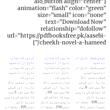
[aio_button align=”center”
animation=”flash” color=”green”
size=”small” icon=”none”
text=”Download Now”
relationship=”dofollow”
url=”https://pdfbooksfree.pk/aasebi-
cheekh-novel-a-hameed/”]
غیبی شیشہ ناول از
سایوں کے جنازے
مُردوں کا سیارہ
اے حمید
ناول از اے حمید
ناول از اے حمید
غیبی شیشہ ناول از
سایوں کے جنازے
مُردوں کا سیارہ
اے حمید غیبی
ناول از اے حمید
ناول از اے حمید
شیشہ،عنبر ناگ
سایوں کے
مُردوں کا
ماریا اور کیٹی
جنازے،عنبر ناگ
سیارہ،عنبر ناگ
خلا میں حصہ 9موت
ماریا اور کیٹی
ماریا اور کیٹی
کا تعاقب کی واپسی
خلا میں حصہ 50،
خلا میں حصہ 5موت
سیریز ناول
موت کا تعاقب کی
کا تعاقب کی واپسی
نمبر109۔ مصنف اے
واپسی سیریز ناول
سیریز ناول
حمید- عنبر ناگ
نمبر150۔ مصنف اے
نمبر105۔ مصنف اے