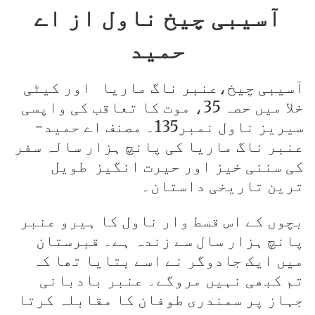
آسیبی چیخ ناول از اے
حمید
آسیبی چیخ،عنبر ناگ ماریا اور کیٹی
خلا میں حصہ 35، موت کا تعاقب کی واپسی
سیریز ناول نمبر135۔ مصنف اے حمید-
عنبر ناگ ماریا کی پانچ ہزار سالہ سفر
کی سننی خیز اور حیرت انگیز طویل
ترین تاریخی داستان۔
بچوں کے اس قسط وار ناول کا ہیرو عنبر
پانچ ہزار سال سے زندہ ہے۔ قبرستان
میں ایک جادوگر نے اسے بتایا تھا کہ
تم کبھی نہیں مروگے۔ عنبر بادبانی
جہاز پر سمندری طوفان کا مقابلہ کرتا