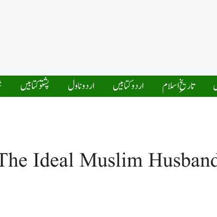
ں
تاریخِ اسلام
اردو کتابیں
اردو ناول
پشتو کتابیں
ش
The Ideal Muslim Husban