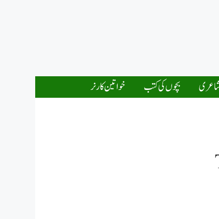
اعری
بچوں کی کتب
خواتین کارنر