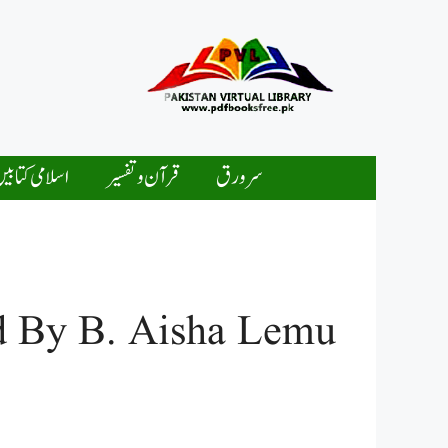
Ski
t
conten
سرورق
قرآن و تفسیر
اسلامی کتابی
d By B. Aisha Lemu